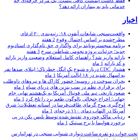
فقط کاشت ایمپلنت کافی نیست؛ یک مرکز حرفه‌ای چه
خدماتی باید به بیماران ارائه دهد؟
اخبار
واقعیت‌سنجی شایعات آیفون ۱۸: رتبه‌بندی ۲۰ ادعای
مطرح‌شده بر اساس احتمال وقوع
2 هفته
برنامه منچستریونایتد برای واگذاری حق نام‌گذاری استادیوم
جدید؛ جزئیات پروژه نجومی شیاطین سرخ
3 هفته
یارانه واریز شد؟ راهنمای کامل استعلام وضعیت واریز یارانه
و کد یارانه
1 ماه
هشدار CDC درباره شیوع یک انگل خطرناک؛ ابتلای صدها نفر
به اسهال شدید در ۱۸ ایالت آمریکا
1 ماه
بحران سوخت در روسیه؛ حضور کازاک‌ ها و نیروهای داوطلب
برای برقراری نظم در پمپ بنزین‌ های دریای سیاه
1 ماه
صعود تاریخی تیم ملی فوتبال آمریکا به یک‌هشتم نهایی جام
جهانی؛ اخراج جنجالی بالوگون طعم برد را تلخ کرد
1 ماه
اوج‌گیری موج گرمای طاقت‌فرسا در آستانه تعطیلات؛ شرق
آمریکا در التهاب دمای ۱۱۰ درجه‌ای
1 ماه
ردیابی مالک خودروی تفتیش‌شده توسط پلیس پکن در پی
برخورد هواپیما با برج سیتیک
1 ماه
تخت خواب دو نفره
ساعت دیواری
شنوایی سنجی در تهرانپارس