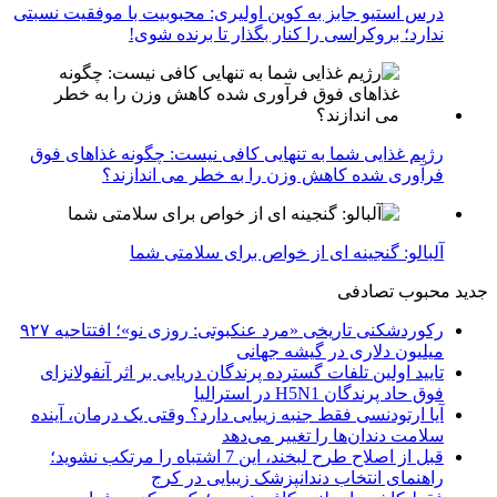
درس استیو جابز به کوین اولیری: محبوبیت با موفقیت نسبتی
ندارد؛ بروکراسی را کنار بگذار تا برنده شوی!
رژیم غذایی شما به تنهایی کافی نیست: چگونه غذاهای فوق
فرآوری شده کاهش وزن را به خطر می اندازند؟
آلبالو: گنجینه ای از خواص برای سلامتی شما
جدید
محبوب
تصادفی
رکوردشکنی تاریخی «مرد عنکبوتی: روزی نو»؛ افتتاحیه ۹۲۷
میلیون دلاری در گیشه جهانی
تایید اولین تلفات گسترده پرندگان دریایی بر اثر آنفولانزای
فوق حاد پرندگان H5N1 در استرالیا
آیا ارتودنسی فقط جنبه زیبایی دارد؟ وقتی یک درمان، آینده
سلامت دندان‌ها را تغییر می‌دهد
قبل از اصلاح طرح لبخند، این 7 اشتباه را مرتکب نشوید؛
راهنمای انتخاب دندانپزشک زیبایی در کرج