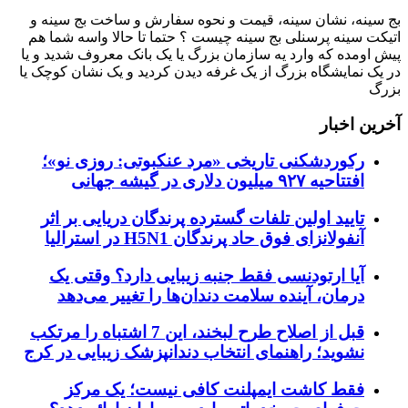
بج سینه، نشان سینه، قیمت و نحوه سفارش و ساخت بج سینه و
اتیکت سینه پرسنلی بج سینه چیست ؟ حتما تا حالا واسه شما هم
پیش اومده که وارد یه سازمان بزرگ یا یک بانک معروف شدید و یا
در یک نمایشگاه بزرگ از یک غرفه دیدن کردید و یک نشان کوچک یا
بزرگ
آخرین اخبار
رکوردشکنی تاریخی «مرد عنکبوتی: روزی نو»؛
افتتاحیه ۹۲۷ میلیون دلاری در گیشه جهانی
تایید اولین تلفات گسترده پرندگان دریایی بر اثر
آنفولانزای فوق حاد پرندگان H5N1 در استرالیا
آیا ارتودنسی فقط جنبه زیبایی دارد؟ وقتی یک
درمان، آینده سلامت دندان‌ها را تغییر می‌دهد
قبل از اصلاح طرح لبخند، این 7 اشتباه را مرتکب
نشوید؛ راهنمای انتخاب دندانپزشک زیبایی در کرج
فقط کاشت ایمپلنت کافی نیست؛ یک مرکز