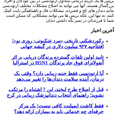
بریس ها یک گزینه درمانی متداول ارتودنسی در بین کودکان و افراد
بزرگسال هستند. آنها می توانند به اصلاح مشکلات مختلف ارتودنسی
مانند دندان های کج و فشرده، مشکلات فک و ناهماهنگی بایت کمک
کنند. نه تنها این، بلکه بریس ها می توانند مشکلاتی که ممکن است
شما یا فرزندتان در تمیز نگه داشتن دندان
آخرین اخبار
رکوردشکنی تاریخی «مرد عنکبوتی: روزی نو»؛
افتتاحیه ۹۲۷ میلیون دلاری در گیشه جهانی
تایید اولین تلفات گسترده پرندگان دریایی بر اثر
آنفولانزای فوق حاد پرندگان H5N1 در استرالیا
آیا ارتودنسی فقط جنبه زیبایی دارد؟ وقتی یک
درمان، آینده سلامت دندان‌ها را تغییر می‌دهد
قبل از اصلاح طرح لبخند، این 7 اشتباه را مرتکب
نشوید؛ راهنمای انتخاب دندانپزشک زیبایی در کرج
فقط کاشت ایمپلنت کافی نیست؛ یک مرکز
حرفه‌ای چه خدماتی باید به بیماران ارائه دهد؟