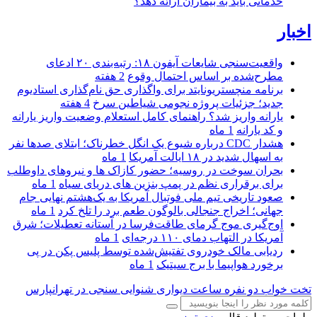
خدماتی باید به بیماران ارائه دهد؟
اخبار
واقعیت‌سنجی شایعات آیفون ۱۸: رتبه‌بندی ۲۰ ادعای
مطرح‌شده بر اساس احتمال وقوع
2 هفته
برنامه منچستریونایتد برای واگذاری حق نام‌گذاری استادیوم
جدید؛ جزئیات پروژه نجومی شیاطین سرخ
4 هفته
یارانه واریز شد؟ راهنمای کامل استعلام وضعیت واریز یارانه
و کد یارانه
1 ماه
هشدار CDC درباره شیوع یک انگل خطرناک؛ ابتلای صدها نفر
به اسهال شدید در ۱۸ ایالت آمریکا
1 ماه
بحران سوخت در روسیه؛ حضور کازاک‌ ها و نیروهای داوطلب
برای برقراری نظم در پمپ بنزین‌ های دریای سیاه
1 ماه
صعود تاریخی تیم ملی فوتبال آمریکا به یک‌هشتم نهایی جام
جهانی؛ اخراج جنجالی بالوگون طعم برد را تلخ کرد
1 ماه
اوج‌گیری موج گرمای طاقت‌فرسا در آستانه تعطیلات؛ شرق
آمریکا در التهاب دمای ۱۱۰ درجه‌ای
1 ماه
ردیابی مالک خودروی تفتیش‌شده توسط پلیس پکن در پی
برخورد هواپیما با برج سیتیک
1 ماه
تخت خواب دو نفره
ساعت دیواری
شنوایی سنجی در تهرانپارس