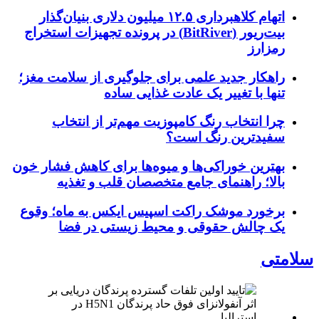
اتهام کلاهبرداری ۱۲.۵ میلیون دلاری بنیان‌گذار
بیت‌ریور (BitRiver) در پرونده تجهیزات استخراج
رمزارز
راهکار جدید علمی برای جلوگیری از سلامت مغز؛
تنها با تغییر یک عادت غذایی ساده
چرا انتخاب رنگ کامپوزیت مهم‌تر از انتخاب
سفیدترین رنگ است؟
بهترین خوراکی‌ها و میوه‌ها برای کاهش فشار خون
بالا؛ راهنمای جامع متخصصان قلب و تغذیه
برخورد موشک راکت اسپیس ایکس به ماه؛ وقوع
یک چالش حقوقی و محیط زیستی در فضا
سلامتی