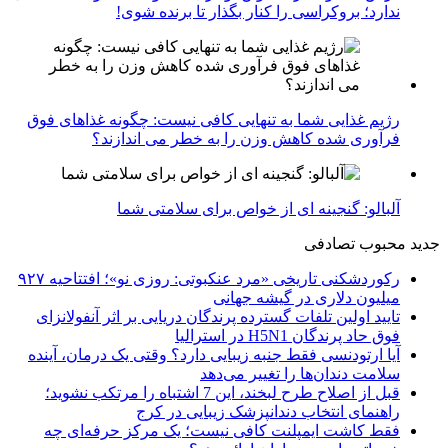
ندارد؛ بروکراسی را کنار بگذار تا برنده شوی!
رژیم غذایی شما به تنهایی کافی نیست: چگونه غذاهای فوق
فرآوری شده کاهش وزن را به خطر می اندازند؟
آلبالو: گنجینه ای از خواص برای سلامتی شما
جدید
محبوب
تصادفی
رکوردشکنی تاریخی «مرد عنکبوتی: روزی نو»؛ افتتاحیه ۹۲۷
میلیون دلاری در گیشه جهانی
تایید اولین تلفات گسترده پرندگان دریایی بر اثر آنفولانزای
فوق حاد پرندگان H5N1 در استرالیا
آیا ارتودنسی فقط جنبه زیبایی دارد؟ وقتی یک درمان، آینده
سلامت دندان‌ها را تغییر می‌دهد
قبل از اصلاح طرح لبخند، این 7 اشتباه را مرتکب نشوید؛
راهنمای انتخاب دندانپزشک زیبایی در کرج
فقط کاشت ایمپلنت کافی نیست؛ یک مرکز حرفه‌ای چه