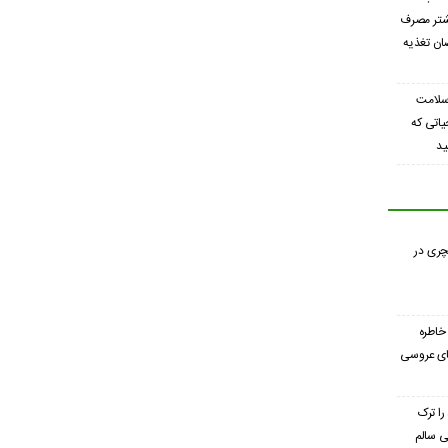
شتر مصرف
ان تغذیه
سلامت
یاتی که
ید
چری در
خاطره
های عروسی
را ترک
ی سالم