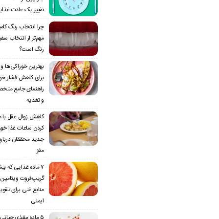
تغییر یک عادت غذای
چرا انتخاب رنگ کام
مهم‌تر از انتخاب سف
رنگ است؟
بهترین خوراکی‌ها و م
برای کاهش فشار خون 
راهنمای جامع متخ
و تغذیه
کاهش زوال عقل با 
کردن ساعات غذا خو
جدید محققان دربار
مغز
۷ ماده غذایی که بیش
منابع غنی برای تق
ایمنی
۵ ماده مغذی حیاتی 