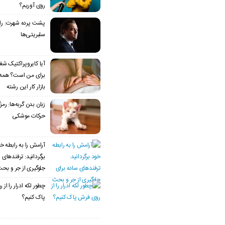
روی آوریم؟
پشت پرده شهرت: راز
سلبریتی‌ها
آیا کایروپراکتیک ش
برای من است؟ همه چ
بازار کار این رشته
زبان بدن گربه‌ها: رمز
حرکات موشکی
آرامش را به رابطه خ
برگردانید: ترفندهای 
جلوگیری از جر و بح
چطور لکه ادرار را از
پاک کنیم؟