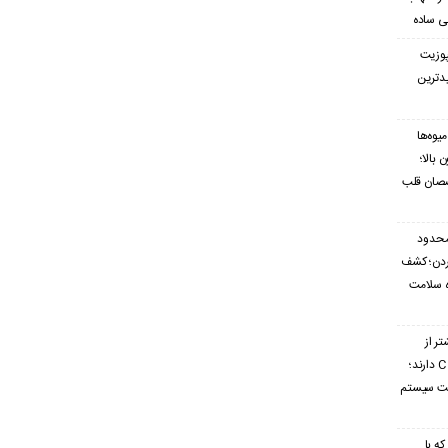
ی ساده
پوزیت
یدترین
یوه‌ها
بالا؛
صصان قلب
محدود
ردن؛ کشف
ه سلامت
تر از
گریپ‌فروت ویتامین C دارند؛
ویت سیستم
که با