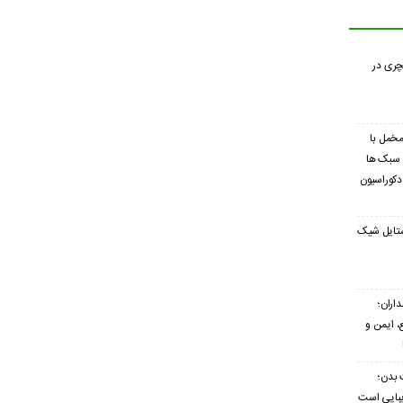
چری در
 مخمل با
 سبک ها
 دکوراسیون
ستایل شیک
اران؛
 ایمن و
 بدن؛
زیبایی است