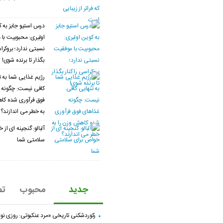
درس استیو جابز به 
اولیری: محبوبیت با
نسبتی ندارد؛ بروکراس
بگذار تا برنده شوی!
رژیم غذایی شما به ت
کافی نیست: چگونه 
فوق فرآوری شده کا
به خطر می اندازند؟
آلبالو: گنجینه ای از
سلامتی شما
جدید
محبوب
تص
رکوردشکنی تاریخی «مرد عنکبوتی: روزی نو»؛