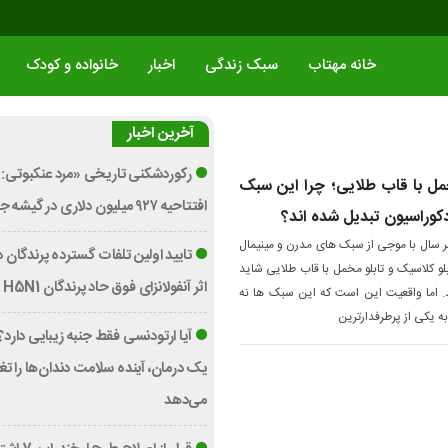
خانه مهتاب
سبک زندگی
اخبار
خانواده و کودک
آخرین اخبار
رکوردشکنی تاریخی «مرد عنکبوتی: 
خمل با قاب طلایی؛ چرا این سبک
افتتاحیه ۹۲۷ میلیون دلاری در گیشه جهانی
دکوراسیون تبدیل شده اند؟
ر سال با موجی از سبک های مدرن و مینیمال
تایید اولین تلفات گسترده پرندگان د
لو کلاسیک و تابلو مخمل با قاب طلایی شاید
اثر آنفولانزای فوق حاد پرندگان H5N1 در استرالیا
. اما واقعیت این است که این سبک ها نه
ز به یکی از پرطرفدارترین
آیا ارتودنسی فقط جنبه زیبایی دارد
یک درمان، آینده سلامت دندان‌ها را تغی
می‌دهد