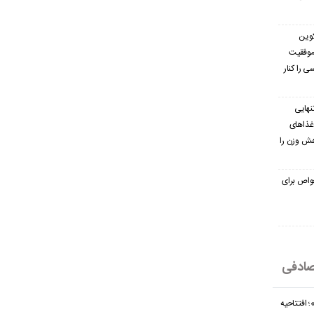
کوین
 موفقیت
ی را کنار
نهایی
غذاهای
هش وزن را
 خواص برای
ادفی
 افتتاحیه