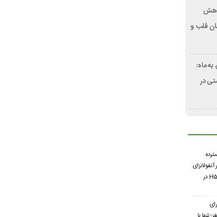
کاهش
ان قلب و
ه ماه؛
ی در
سترده
 آنفولانزای
فوق حاد پرندگان H5N1 در
ای
 تنها با