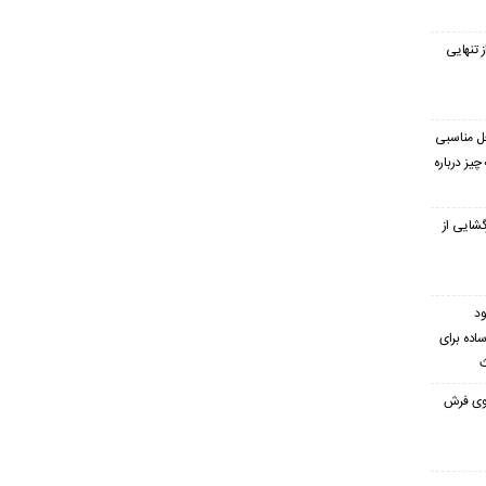
 تنهایی
غل مناسبی
یز درباره
گشایی از
ود
ساده برای
ث
 روی فرش