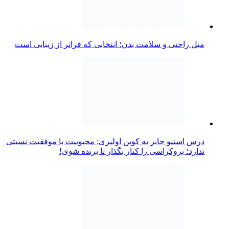
مبل راحتی و سلامت بدن؛ انتخابی که فراتر از زیبایی است
درس استیو جابز به کوین اولیری: محبوبیت با موفقیت نسبتی
ندارد؛ بروکراسی را کنار بگذار تا برنده شوی!