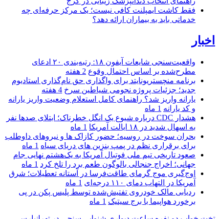
راهنمای انتخاب دندانپزشک زیبایی در کرج
فقط کاشت ایمپلنت کافی نیست؛ یک مرکز حرفه‌ای چه
خدماتی باید به بیماران ارائه دهد؟
اخبار
واقعیت‌سنجی شایعات آیفون ۱۸: رتبه‌بندی ۲۰ ادعای
مطرح‌شده بر اساس احتمال وقوع
2 هفته
برنامه منچستریونایتد برای واگذاری حق نام‌گذاری استادیوم
جدید؛ جزئیات پروژه نجومی شیاطین سرخ
4 هفته
یارانه واریز شد؟ راهنمای کامل استعلام وضعیت واریز یارانه
و کد یارانه
1 ماه
هشدار CDC درباره شیوع یک انگل خطرناک؛ ابتلای صدها نفر
به اسهال شدید در ۱۸ ایالت آمریکا
1 ماه
بحران سوخت در روسیه؛ حضور کازاک‌ ها و نیروهای داوطلب
برای برقراری نظم در پمپ بنزین‌ های دریای سیاه
1 ماه
صعود تاریخی تیم ملی فوتبال آمریکا به یک‌هشتم نهایی جام
جهانی؛ اخراج جنجالی بالوگون طعم برد را تلخ کرد
1 ماه
اوج‌گیری موج گرمای طاقت‌فرسا در آستانه تعطیلات؛ شرق
آمریکا در التهاب دمای ۱۱۰ درجه‌ای
1 ماه
ردیابی مالک خودروی تفتیش‌شده توسط پلیس پکن در پی
برخورد هواپیما با برج سیتیک
1 ماه
تخت خواب دو نفره
ساعت دیواری
شنوایی سنجی در تهرانپارس