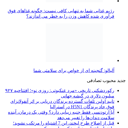
رژیم غذایی شما به تنهایی کافی نیست: چگونه غذاهای فوق
فرآوری شده کاهش وزن را به خطر می اندازند؟
آلبالو: گنجینه ای از خواص برای سلامتی شما
جدید
محبوب
تصادفی
رکوردشکنی تاریخی «مرد عنکبوتی: روزی نو»؛ افتتاحیه ۹۲۷
میلیون دلاری در گیشه جهانی
تایید اولین تلفات گسترده پرندگان دریایی بر اثر آنفولانزای
فوق حاد پرندگان H5N1 در استرالیا
آیا ارتودنسی فقط جنبه زیبایی دارد؟ وقتی یک درمان، آینده
سلامت دندان‌ها را تغییر می‌دهد
قبل از اصلاح طرح لبخند، این 7 اشتباه را مرتکب نشوید؛