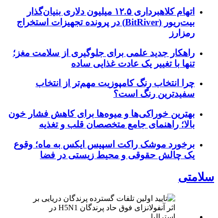
اتهام کلاهبرداری ۱۲.۵ میلیون دلاری بنیان‌گذار
بیت‌ریور (BitRiver) در پرونده تجهیزات استخراج
رمزارز
راهکار جدید علمی برای جلوگیری از سلامت مغز؛
تنها با تغییر یک عادت غذایی ساده
چرا انتخاب رنگ کامپوزیت مهم‌تر از انتخاب
سفیدترین رنگ است؟
بهترین خوراکی‌ها و میوه‌ها برای کاهش فشار خون
بالا؛ راهنمای جامع متخصصان قلب و تغذیه
برخورد موشک راکت اسپیس ایکس به ماه؛ وقوع
یک چالش حقوقی و محیط زیستی در فضا
سلامتی