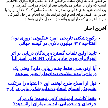
ترخیص کالا به زبان ساده ترخیص کالا به معنی آزادسازی کالاهایی
است که وارد یا صادر می‌شوند، بعد از انجام مراحل گمرکی و
پرداخت هزینه‌های قانونی به دولت. همه کسانی که کالاها را وارد یا
صادر می‌کنند، برای انجام این فرآیند نیاز به انجام مراحل گمرکی
دارند. افرادی که دارای پروانه حق العمل کاری هستند
آخرین اخبار
رکوردشکنی تاریخی «مرد عنکبوتی: روزی نو»؛
افتتاحیه ۹۲۷ میلیون دلاری در گیشه جهانی
تایید اولین تلفات گسترده پرندگان دریایی بر اثر
آنفولانزای فوق حاد پرندگان H5N1 در استرالیا
آیا ارتودنسی فقط جنبه زیبایی دارد؟ وقتی یک
درمان، آینده سلامت دندان‌ها را تغییر می‌دهد
قبل از اصلاح طرح لبخند، این 7 اشتباه را مرتکب
نشوید؛ راهنمای انتخاب دندانپزشک زیبایی در کرج
فقط کاشت ایمپلنت کافی نیست؛ یک مرکز
حرفه‌ای چه خدماتی باید به بیماران ارائه دهد؟