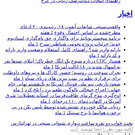
راهنمای انتخاب دندانپزشک زیبایی در کرج
اخبار
واقعیت‌سنجی شایعات آیفون ۱۸: رتبه‌بندی ۲۰ ادعای
مطرح‌شده بر اساس احتمال وقوع
2 هفته
برنامه منچستریونایتد برای واگذاری حق نام‌گذاری استادیوم
جدید؛ جزئیات پروژه نجومی شیاطین سرخ
1 ماه
یارانه واریز شد؟ راهنمای کامل استعلام وضعیت واریز یارانه
و کد یارانه
1 ماه
هشدار CDC درباره شیوع یک انگل خطرناک؛ ابتلای صدها نفر
به اسهال شدید در ۱۸ ایالت آمریکا
1 ماه
بحران سوخت در روسیه؛ حضور کازاک‌ ها و نیروهای داوطلب
برای برقراری نظم در پمپ بنزین‌ های دریای سیاه
1 ماه
صعود تاریخی تیم ملی فوتبال آمریکا به یک‌هشتم نهایی جام
جهانی؛ اخراج جنجالی بالوگون طعم برد را تلخ کرد
1 ماه
اوج‌گیری موج گرمای طاقت‌فرسا در آستانه تعطیلات؛ شرق
آمریکا در التهاب دمای ۱۱۰ درجه‌ای
1 ماه
ردیابی مالک خودروی تفتیش‌شده توسط پلیس پکن در پی
برخورد هواپیما با برج سیتیک
1 ماه
تخت خواب دو نفره
ساعت دیواری
شنوایی سنجی در تهرانپارس