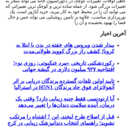
گاهی اوقات، تغییرات کوچک در دکوراسیون خانه می تواند منجر به
تغییرات بزرگی شود. از جمله ساده ترین و کوچک ترین تغییراتی که
می توانید آن را در محیط خود به کار ببرید، خرید آباژور است. یک
نورپردازی مناسب، علاوه بر تامین روشنایی می تواند حس و حال
فضا را بهبود بخشیده و آن را
آخرین اخبار
بیدار شدن ویروس‌ های خفته در بدن با ابتلا به
کرونا؛ کشف راز بزرگ کووید طولانی‌مدت
رکوردشکنی تاریخی «مرد عنکبوتی: روزی نو»؛
افتتاحیه ۹۲۷ میلیون دلاری در گیشه جهانی
تایید اولین تلفات گسترده پرندگان دریایی بر اثر
آنفولانزای فوق حاد پرندگان H5N1 در استرالیا
آیا ارتودنسی فقط جنبه زیبایی دارد؟ وقتی یک
درمان، آینده سلامت دندان‌ها را تغییر می‌دهد
قبل از اصلاح طرح لبخند، این 7 اشتباه را مرتکب
نشوید؛ راهنمای انتخاب دندانپزشک زیبایی در کرج