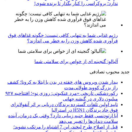
ندارد؛ بروکراسی را کنار بگذار تا برنده شوی!
رژیم غذایی شما به تنهایی کافی نیست: چگونه غذاهای فوق
فرآوری شده کاهش وزن را به خطر می اندازند؟
آلبالو: گنجینه ای از خواص برای سلامتی شما
جدید
محبوب
تصادفی
بیدار شدن ویروس‌ های خفته در بدن با ابتلا به کرونا؛ کشف
راز بزرگ کووید طولانی‌مدت
رکوردشکنی تاریخی «مرد عنکبوتی: روزی نو»؛ افتتاحیه ۹۲۷
میلیون دلاری در گیشه جهانی
تایید اولین تلفات گسترده پرندگان دریایی بر اثر آنفولانزای
فوق حاد پرندگان H5N1 در استرالیا
آیا ارتودنسی فقط جنبه زیبایی دارد؟ وقتی یک درمان، آینده
سلامت دندان‌ها را تغییر می‌دهد
قبل از اصلاح طرح لبخند، این 7 اشتباه را مرتکب نشوید؛