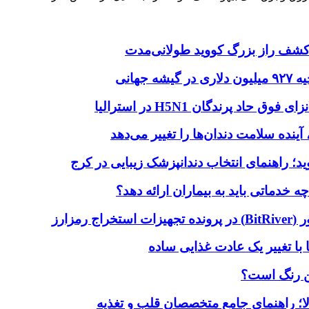
ا؛ کشف راز بزرگ کووید طولانی‌مدت
هانی
اد پرندگان H5N1 در استرالیا
آینده سلامت دندان‌ها را تغییر می‌دهد
دماتی باید به بیماران ارائه دهد؟
با تغییر یک عادت غذایی ساده
ین رنگ است؟
لا؛ راهنمای جامع متخصصان قلب و تغذیه