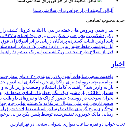
آلبالو: گنجینه ای از خواص برای سلامتی شما
جدید
محبوب
تصادفی
بیدار شدن ویروس‌ های خفته در بدن با ابتلا به کرونا؛ کشف را
رکوردشکنی تاریخی «مرد عنکبوتی: روزی نو»؛ افتتاحیه ۹۲۷ میلیون دلاری در گیشه جهانی
تایید اولین تلفات گسترده پرندگان دریایی بر اثر آنفولانزای فوق حاد پرندگان 1
آیا ارتودنسی فقط جنبه زیبایی دارد؟ وقتی یک درمان، آینده سلام
قبل از اصلاح طرح لبخند، این 7 اشتباه را مرتکب نشوید؛ راهنمای انتخاب دندانپزشک زیبایی در کرج
اخبار
واقعیت‌سنجی شایعات آیفون ۱۸: رتبه‌بندی ۲۰ ادعای مطرح‌شده بر اساس احتمال وقوع
برنامه منچستریونایتد برای واگذاری حق نام‌گذاری استادیوم ج
یارانه واریز شد؟ راهنمای کامل استعلام وضعیت واریز یارانه و کد
هشدار CDC درباره شیوع یک انگل خطرناک؛ ابتلای صدها نفر به اسهال شدید در ۱۸ ایالت آمریکا
بحران سوخت در روسیه؛ حضور کازاک‌ ها و نیروهای داوطلب برا
صعود تاریخی تیم ملی فوتبال آمریکا به یک‌هشتم نهایی جام جهان
اوج‌گیری موج گرمای طاقت‌فرسا در آستانه تعطیلات؛ شرق آمریکا در ال
ردیابی مالک خودروی تفتیش‌شده توسط پلیس پکن در پی برخورد 
تخت خواب دو نفره
ساعت دیواری
شنوایی سنجی در تهرانپارس