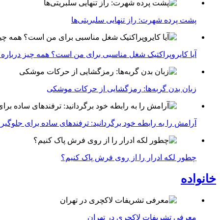
پشت پرده شهرت: راز تنهایی سلبریتی‌ها
آیا کایروپراکتیک شغل مناسبی برای من است؟ همه چیز درباره با
زبان بدن گربه‌ها: رمزگشایی از حرکات موشکی
آرامش را به رابطه خود برگردانید: ترفندهای ساده برای جلوگیر
چطور لکه ادرار را از روی فرش پاک کنیم؟
خانواده
معرفی تشریفات لاکچری در تهران