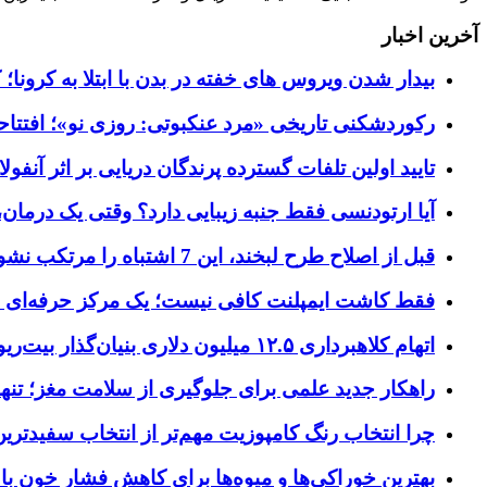
آخرین اخبار
بیدار شدن ویروس‌ های خفته در بدن با ابتلا به کرون
رکوردشکنی تاریخی «مرد عنکبوتی: روزی نو»؛ افتتاحیه ۹۲۷ میلیون دلاری در گیشه ج
تایید اولین تلفات گسترده پرندگان دریایی بر اثر آنفولانزای فوق ح
آیا ارتودنسی فقط جنبه زیبایی دارد؟ وقتی یک درمان، 
قبل از اصلاح طرح لبخند، این 7 اشتباه را مرتکب نشوید؛ راهنمای انتخاب دندانپزشک زیبایی در کرج
فقط کاشت ایمپلنت کافی نیست؛ یک مرکز حرفه‌ای چه خ
اتهام کلاهبرداری ۱۲.۵ میلیون دلاری بنیان‌گذار بیت‌ریور (BitRiver) در پرونده تجهیزات استخراج رمزارز
راهکار جدید علمی برای جلوگیری از سلامت مغز؛ تنها 
چرا انتخاب رنگ کامپوزیت مهم‌تر از انتخاب سفیدتر
بهترین خوراکی‌ها و میوه‌ها برای کاهش فشار خون با