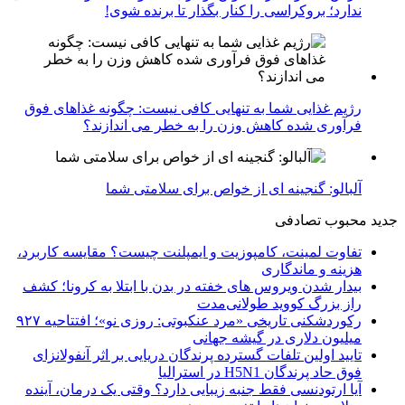
ندارد؛ بروکراسی را کنار بگذار تا برنده شوی!
رژیم غذایی شما به تنهایی کافی نیست: چگونه غذاهای فوق
فرآوری شده کاهش وزن را به خطر می اندازند؟
آلبالو: گنجینه ای از خواص برای سلامتی شما
جدید
محبوب
تصادفی
تفاوت لمینت، کامپوزیت و ایمپلنت چیست؟ مقایسه کاربرد،
هزینه و ماندگاری
بیدار شدن ویروس‌ های خفته در بدن با ابتلا به کرونا؛ کشف
راز بزرگ کووید طولانی‌مدت
رکوردشکنی تاریخی «مرد عنکبوتی: روزی نو»؛ افتتاحیه ۹۲۷
میلیون دلاری در گیشه جهانی
تایید اولین تلفات گسترده پرندگان دریایی بر اثر آنفولانزای
فوق حاد پرندگان H5N1 در استرالیا
آیا ارتودنسی فقط جنبه زیبایی دارد؟ وقتی یک درمان، آینده