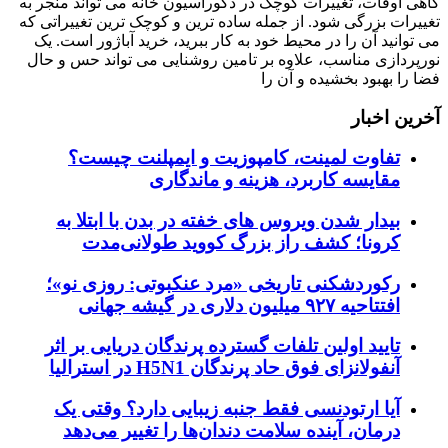
گاهی اوقات، تغییرات کوچک در دکوراسیون خانه می تواند منجر به
تغییرات بزرگی شود. از جمله ساده ترین و کوچک ترین تغییراتی که
می توانید آن را در محیط خود به کار ببرید، خرید آباژور است. یک
نورپردازی مناسب، علاوه بر تامین روشنایی می تواند حس و حال
فضا را بهبود بخشیده و آن را
آخرین اخبار
تفاوت لمینت، کامپوزیت و ایمپلنت چیست؟
مقایسه کاربرد، هزینه و ماندگاری
بیدار شدن ویروس‌ های خفته در بدن با ابتلا به
کرونا؛ کشف راز بزرگ کووید طولانی‌مدت
رکوردشکنی تاریخی «مرد عنکبوتی: روزی نو»؛
افتتاحیه ۹۲۷ میلیون دلاری در گیشه جهانی
تایید اولین تلفات گسترده پرندگان دریایی بر اثر
آنفولانزای فوق حاد پرندگان H5N1 در استرالیا
آیا ارتودنسی فقط جنبه زیبایی دارد؟ وقتی یک
درمان، آینده سلامت دندان‌ها را تغییر می‌دهد