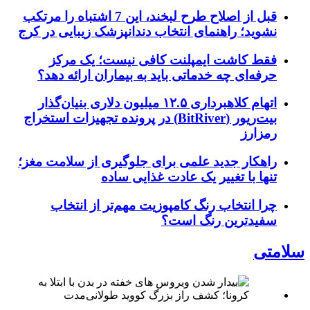
قبل از اصلاح طرح لبخند، این 7 اشتباه را مرتکب
نشوید؛ راهنمای انتخاب دندانپزشک زیبایی در کرج
فقط کاشت ایمپلنت کافی نیست؛ یک مرکز
حرفه‌ای چه خدماتی باید به بیماران ارائه دهد؟
اتهام کلاهبرداری ۱۲.۵ میلیون دلاری بنیان‌گذار
بیت‌ریور (BitRiver) در پرونده تجهیزات استخراج
رمزارز
راهکار جدید علمی برای جلوگیری از سلامت مغز؛
تنها با تغییر یک عادت غذایی ساده
چرا انتخاب رنگ کامپوزیت مهم‌تر از انتخاب
سفیدترین رنگ است؟
سلامتی