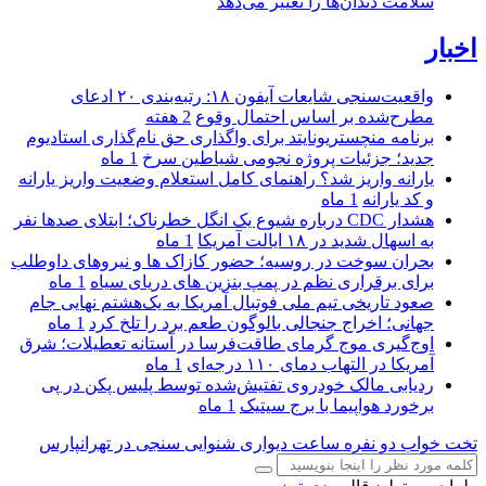
سلامت دندان‌ها را تغییر می‌دهد
اخبار
واقعیت‌سنجی شایعات آیفون ۱۸: رتبه‌بندی ۲۰ ادعای
مطرح‌شده بر اساس احتمال وقوع
2 هفته
برنامه منچستریونایتد برای واگذاری حق نام‌گذاری استادیوم
جدید؛ جزئیات پروژه نجومی شیاطین سرخ
1 ماه
یارانه واریز شد؟ راهنمای کامل استعلام وضعیت واریز یارانه
و کد یارانه
1 ماه
هشدار CDC درباره شیوع یک انگل خطرناک؛ ابتلای صدها نفر
به اسهال شدید در ۱۸ ایالت آمریکا
1 ماه
بحران سوخت در روسیه؛ حضور کازاک‌ ها و نیروهای داوطلب
برای برقراری نظم در پمپ بنزین‌ های دریای سیاه
1 ماه
صعود تاریخی تیم ملی فوتبال آمریکا به یک‌هشتم نهایی جام
جهانی؛ اخراج جنجالی بالوگون طعم برد را تلخ کرد
1 ماه
اوج‌گیری موج گرمای طاقت‌فرسا در آستانه تعطیلات؛ شرق
آمریکا در التهاب دمای ۱۱۰ درجه‌ای
1 ماه
ردیابی مالک خودروی تفتیش‌شده توسط پلیس پکن در پی
برخورد هواپیما با برج سیتیک
1 ماه
تخت خواب دو نفره
ساعت دیواری
شنوایی سنجی در تهرانپارس