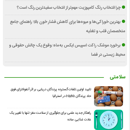
چرا انتخاب رنگ کامپوزیت مهم‌تر از انتخاب سفیدترین رنگ است؟
بهترین خوراکی‌ها و میوه‌ها برای کاهش فشار خون بالا؛ راهنمای جامع
متخصصان قلب و تغذیه
برخورد موشک راکت اسپیس ایکس به ماه؛ وقوع یک چالش حقوقی و
محیط زیستی در فضا
سلامتی
تایید اولین تلفات گسترده پرندگان دریایی بر اثر آنفولانزای فوق
حاد پرندگان H5N1 در استرالیا
راهکار جدید علمی برای جلوگیری از سلامت مغز؛ تنها با تغییر یک
عادت غذایی ساده