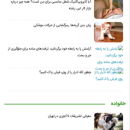
آیا کایروپراکتیک شغل مناسبی برای من است؟ همه چیز درباره
بازار کار این رشته
زبان بدن گربه‌ها: رمزگشایی از حرکات موشکی
آرامش را به رابطه خود برگردانید: ترفندهای ساده برای جلوگیری از
جر و بحث
چطور لکه ادرار را از روی فرش پاک کنیم؟
خانواده
معرفی تشریفات لاکچری در تهران