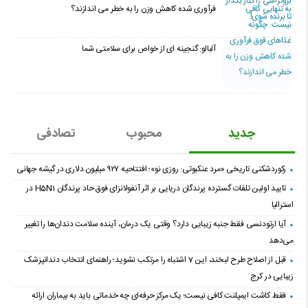
فرآوری شده کاهش وزن را به خطر می اندازند؟
آلبالو: گنجینه ای از خواص برای سلامتی شما
جدید
محبوب
تصادفی
رکوردشکنی تاریخی «مرد عنکبوتی: روزی نو»؛ افتتاحیه ۹۲۷ میلیون دلاری در گیشه جهانی
تایید اولین تلفات گسترده پرندگان دریایی بر اثر آنفولانزای فوق حاد پرندگان H5N1 در
استرالیا
آیا ارتودنسی فقط جنبه زیبایی دارد؟ وقتی یک درمان، آینده سلامت دندان‌ها را تغییر
می‌دهد
قبل از اصلاح طرح لبخند، این 7 اشتباه را مرتکب نشوید؛ راهنمای انتخاب دندانپزشک
زیبایی در کرج
فقط کاشت ایمپلنت کافی نیست؛ یک مرکز حرفه‌ای چه خدماتی باید به بیماران ارائه