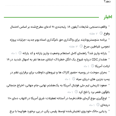
دهد؟
اخبار
واقعیت‌سنجی شایعات آیفون ۱۸: رتبه‌بندی ۲۰ ادعای مطرح‌شده بر اساس احتمال
وقوع
2 هفته
برنامه منچستریونایتد برای واگذاری حق نام‌گذاری استادیوم جدید؛ جزئیات پروژه
نجومی شیاطین سرخ
3 هفته
یارانه واریز شد؟ راهنمای کامل استعلام وضعیت واریز یارانه و کد یارانه
1 ماه
هشدار CDC درباره شیوع یک انگل خطرناک؛ ابتلای صدها نفر به اسهال شدید در ۱۸
ایالت آمریکا
1 ماه
بحران سوخت در روسیه؛ حضور کازاک‌ ها و نیروهای داوطلب برای برقراری نظم در
پمپ بنزین‌ های دریای سیاه
1 ماه
صعود تاریخی تیم ملی فوتبال آمریکا به یک‌هشتم نهایی جام جهانی؛ اخراج جنجالی
بالوگون طعم برد را تلخ کرد
1 ماه
اوج‌گیری موج گرمای طاقت‌فرسا در آستانه تعطیلات؛ شرق آمریکا در التهاب دمای ۱۱۰
درجه‌ای
1 ماه
ردیابی مالک خودروی تفتیش‌شده توسط پلیس پکن در پی برخورد هواپیما با برج