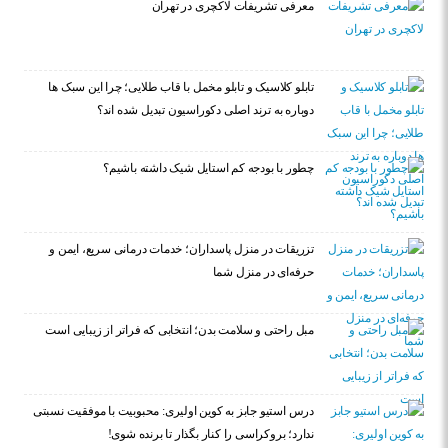
معرفی تشریفات لاکچری در تهران
تابلو کلاسیک و تابلو مخمل با قاب طلایی؛ چرا این سبک ها
دوباره به ترند اصلی دکوراسیون تبدیل شده اند؟
چطور با بودجه کم استایل شیک داشته باشیم؟
تزریقات در منزل پاسداران؛ خدمات درمانی سریع، ایمن و
حرفه‌ای در منزل شما
مبل راحتی و سلامت بدن؛ انتخابی که فراتر از زیبایی است
درس استیو جابز به کوین اولیری: محبوبیت با موفقیت نسبتی
ندارد؛ بروکراسی را کنار بگذار تا برنده شوی!