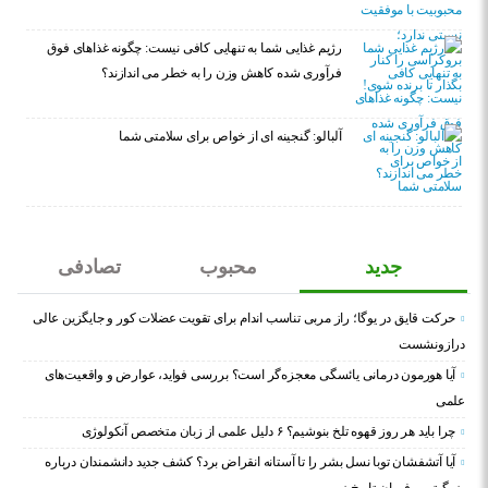
رژیم غذایی شما به تنهایی کافی نیست: چگونه غذاهای فوق
فرآوری شده کاهش وزن را به خطر می اندازند؟
آلبالو: گنجینه ای از خواص برای سلامتی شما
جدید
محبوب
تصادفی
حرکت قایق در یوگا؛ راز مربی تناسب اندام برای تقویت عضلات کور و جایگزین عالی
درازونشست
آیا هورمون درمانی یائسگی معجزه‌گر است؟ بررسی فواید، عوارض و واقعیت‌های
علمی
چرا باید هر روز قهوه تلخ بنوشیم؟ ۶ دلیل علمی از زبان متخصص آنکولوژی
آیا آتشفشان توبا نسل بشر را تا آستانه انقراض برد؟ کشف جدید دانشمندان درباره