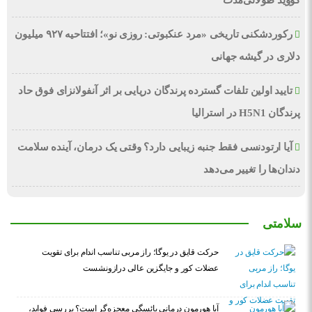
کووید طولانی‌مدت
رکوردشکنی تاریخی «مرد عنکبوتی: روزی نو»؛ افتتاحیه ۹۲۷ میلیون
دلاری در گیشه جهانی
تایید اولین تلفات گسترده پرندگان دریایی بر اثر آنفولانزای فوق حاد
پرندگان H5N1 در استرالیا
آیا ارتودنسی فقط جنبه زیبایی دارد؟ وقتی یک درمان، آینده سلامت
دندان‌ها را تغییر می‌دهد
سلامتی
حرکت قایق در یوگا؛ راز مربی تناسب اندام برای تقویت
عضلات کور و جایگزین عالی درازونشست
آیا هورمون درمانی یائسگی معجزه‌گر است؟ بررسی فواید،