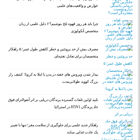
عوارض و واقعیت‌های علمی
چرا باید هر روز قهوه تلخ بنوشیم؟ ۶ دلیل علمی از زبان
متخصص آنکولوژی
مصرف بیش از حد پروتئین و خطر کاهش طول عمر؛ ۵ راهکار
متخصصان برای تعادل تغذیه‌ای
بیدار شدن ویروس‌ های خفته در بدن با ابتلا به کرونا؛ کشف راز
بزرگ کووید طولانی‌مدت
تایید اولین تلفات گسترده پرندگان دریایی بر اثر آنفولانزای فوق
حاد پرندگان H5N1 در استرالیا
راهکار جدید علمی برای جلوگیری از سلامت مغز؛ تنها با تغییر
یک عادت غذایی ساده