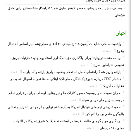
بزرگ‌ترین فوران تاریخ زمین
مصرف بیش از حد پروتئین و خطر کاهش طول عمر؛ ۵ راهکار متخصصان برای تعادل
تغذیه‌ای
اخبار
واقعیت‌سنجی شایعات آیفون ۱۸: رتبه‌بندی ۲۰ ادعای مطرح‌شده بر اساس احتمال
وقوع
2 هفته
برنامه منچستریونایتد برای واگذاری حق نام‌گذاری استادیوم جدید؛ جزئیات پروژه
نجومی شیاطین سرخ
1 ماه
یارانه واریز شد؟ راهنمای کامل استعلام وضعیت واریز یارانه و کد یارانه
1 ماه
هشدار CDC درباره شیوع یک انگل خطرناک؛ ابتلای صدها نفر به اسهال شدید در
۱۸ ایالت آمریکا
1 ماه
بحران سوخت در روسیه؛ حضور کازاک‌ ها و نیروهای داوطلب برای برقراری نظم
در پمپ بنزین‌ های دریای سیاه
1 ماه
صعود تاریخی تیم ملی فوتبال آمریکا به یک‌هشتم نهایی جام جهانی؛ اخراج جنجالی
بالوگون طعم برد را تلخ کرد
1 ماه
اوج‌گیری موج گرمای طاقت‌فرسا در آستانه تعطیلات؛ شرق آمریکا در التهاب
دمای ۱۱۰ درجه‌ای
1 ماه