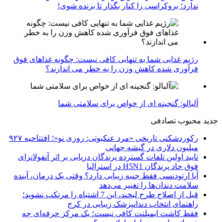
ندارد؛ بروکراسی را کنار بگذار تا برنده شوی!
رژیم غذایی شما به تنهایی کافی نیست: چگونه غذاهای فوق
فرآوری شده کاهش وزن را به خطر می اندازند؟
آلبالو: گنجینه ای از خواص برای سلامتی شما
جدید
محبوب
تصادفی
رکوردشکنی تاریخی «مرد عنکبوتی: روزی نو»؛ افتتاحیه ۹۲۷
میلیون دلاری در گیشه جهانی
تایید اولین تلفات گسترده پرندگان دریایی بر اثر آنفولانزای
فوق حاد پرندگان H5N1 در استرالیا
آیا ارتودنسی فقط جنبه زیبایی دارد؟ وقتی یک درمان، آینده
سلامت دندان‌ها را تغییر می‌دهد
قبل از اصلاح طرح لبخند، این 7 اشتباه را مرتکب نشوید؛
راهنمای انتخاب دندانپزشک زیبایی در کرج
فقط کاشت ایمپلنت کافی نیست؛ یک مرکز حرفه‌ای چه