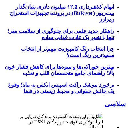
اتهام کلاهبرداری ۱۲.۵ میلیون دلاری بنیان‌گذار
بیت‌ریور (BitRiver) در پرونده تجهیزات استخراج
رمزارز
راهکار جدید علمی برای جلوگیری از سلامت مغز؛
تنها با تغییر یک عادت غذایی ساده
چرا انتخاب رنگ کامپوزیت مهم‌تر از انتخاب
سفیدترین رنگ است؟
بهترین خوراکی‌ها و میوه‌ها برای کاهش فشار خون
بالا؛ راهنمای جامع متخصصان قلب و تغذیه
برخورد موشک راکت اسپیس ایکس به ماه؛ وقوع
یک چالش حقوقی و محیط زیستی در فضا
سلامتی