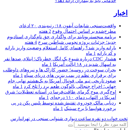
خدماتی باید به بیماران ارائه دهد؟
اخبار
واقعیت‌سنجی شایعات آیفون ۱۸: رتبه‌بندی ۲۰ ادعای
مطرح‌شده بر اساس احتمال وقوع
2 هفته
برنامه منچستریونایتد برای واگذاری حق نام‌گذاری استادیوم
جدید؛ جزئیات پروژه نجومی شیاطین سرخ
4 هفته
یارانه واریز شد؟ راهنمای کامل استعلام وضعیت واریز یارانه
و کد یارانه
1 ماه
هشدار CDC درباره شیوع یک انگل خطرناک؛ ابتلای صدها نفر
به اسهال شدید در ۱۸ ایالت آمریکا
1 ماه
بحران سوخت در روسیه؛ حضور کازاک‌ ها و نیروهای داوطلب
برای برقراری نظم در پمپ بنزین‌ های دریای سیاه
1 ماه
صعود تاریخی تیم ملی فوتبال آمریکا به یک‌هشتم نهایی جام
جهانی؛ اخراج جنجالی بالوگون طعم برد را تلخ کرد
1 ماه
اوج‌گیری موج گرمای طاقت‌فرسا در آستانه تعطیلات؛ شرق
آمریکا در التهاب دمای ۱۱۰ درجه‌ای
1 ماه
ردیابی مالک خودروی تفتیش‌شده توسط پلیس پکن در پی
برخورد هواپیما با برج سیتیک
1 ماه
تخت خواب دو نفره
ساعت دیواری
شنوایی سنجی در تهرانپارس