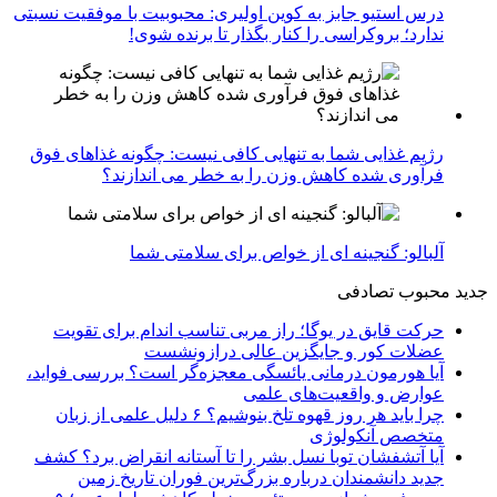
درس استیو جابز به کوین اولیری: محبوبیت با موفقیت نسبتی
ندارد؛ بروکراسی را کنار بگذار تا برنده شوی!
رژیم غذایی شما به تنهایی کافی نیست: چگونه غذاهای فوق
فرآوری شده کاهش وزن را به خطر می اندازند؟
آلبالو: گنجینه ای از خواص برای سلامتی شما
جدید
محبوب
تصادفی
حرکت قایق در یوگا؛ راز مربی تناسب اندام برای تقویت
عضلات کور و جایگزین عالی درازونشست
آیا هورمون درمانی یائسگی معجزه‌گر است؟ بررسی فواید،
عوارض و واقعیت‌های علمی
چرا باید هر روز قهوه تلخ بنوشیم؟ ۶ دلیل علمی از زبان
متخصص آنکولوژی
آیا آتشفشان توبا نسل بشر را تا آستانه انقراض برد؟ کشف
جدید دانشمندان درباره بزرگ‌ترین فوران تاریخ زمین