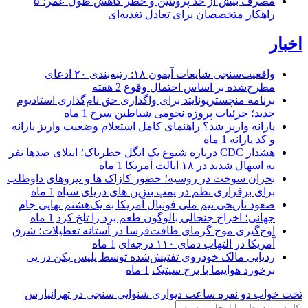
مصرف بیش از حد پروتئین و خطر کاهش طول عمر؛ ۵
راهکار متخصصان برای تعادل تغذیه‌ای
اخبار
واقعیت‌سنجی شایعات آیفون ۱۸: رتبه‌بندی ۲۰ ادعای
مطرح‌شده بر اساس احتمال وقوع
2 هفته
برنامه منچستریونایتد برای واگذاری حق نام‌گذاری استادیوم
جدید؛ جزئیات پروژه نجومی شیاطین سرخ
1 ماه
یارانه واریز شد؟ راهنمای کامل استعلام وضعیت واریز یارانه
و کد یارانه
1 ماه
هشدار CDC درباره شیوع یک انگل خطرناک؛ ابتلای صدها نفر
به اسهال شدید در ۱۸ ایالت آمریکا
1 ماه
بحران سوخت در روسیه؛ حضور کازاک‌ ها و نیروهای داوطلب
برای برقراری نظم در پمپ بنزین‌ های دریای سیاه
1 ماه
صعود تاریخی تیم ملی فوتبال آمریکا به یک‌هشتم نهایی جام
جهانی؛ اخراج جنجالی بالوگون طعم برد را تلخ کرد
1 ماه
اوج‌گیری موج گرمای طاقت‌فرسا در آستانه تعطیلات؛ شرق
آمریکا در التهاب دمای ۱۱۰ درجه‌ای
1 ماه
ردیابی مالک خودروی تفتیش‌شده توسط پلیس پکن در پی
برخورد هواپیما با برج سیتیک
1 ماه
تخت خواب دو نفره
ساعت دیواری
شنوایی سنجی در تهرانپارس