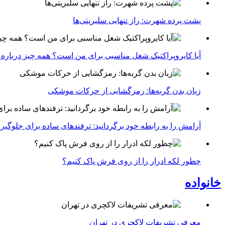
پشت پرده شهرت: راز تنهایی سلبریتی‌ها
آیا کایروپراکتیک شغل مناسبی برای من است؟ همه چیز درباره با
زبان بدن گربه‌ها: رمزگشایی از حرکات موشکی
آرامش را به رابطه خود برگردانید: ترفندهای ساده برای جلوگیر
چطور لکه ادرار را از روی فرش پاک کنیم؟
خانواده
معرفی تشریفات لاکچری در تهران