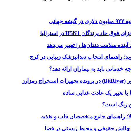
هانی
اد پرندگان H5N1 در استرالیا
آینده سلامت دندان‌ها را تغییر می‌دهد
دماتی باید به بیماران ارائه دهد؟
با تغییر یک عادت غذایی ساده
ین رنگ است؟
لا؛ راهنمای جامع متخصصان قلب و تغذیه
 چالش حقوقی و محیط زیستی در فضا