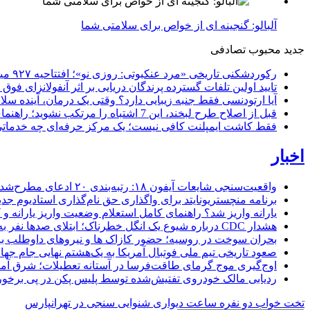
آلبالو: گنجینه ای از خواص برای سلامتی شما
جدید
محبوب
تصادفی
رکوردشکنی تاریخی «مرد عنکبوتی: روزی نو»؛ افتتاحیه ۹۲۷ میلیون دلاری در گیشه جهانی
تایید اولین تلفات گسترده پرندگان دریایی بر اثر آنفولانزای فوق حاد پرندگان 1
آیا ارتودنسی فقط جنبه زیبایی دارد؟ وقتی یک درمان، آینده سلام
قبل از اصلاح طرح لبخند، این 7 اشتباه را مرتکب نشوید؛ راهنمای انتخاب دندانپزشک زیبایی در کرج
فقط کاشت ایمپلنت کافی نیست؛ یک مرکز حرفه‌ای چه خدماتی بای
اخبار
واقعیت‌سنجی شایعات آیفون ۱۸: رتبه‌بندی ۲۰ ادعای مطرح‌شده بر اساس احتمال وقوع
برنامه منچستریونایتد برای واگذاری حق نام‌گذاری استادیوم ج
یارانه واریز شد؟ راهنمای کامل استعلام وضعیت واریز یارانه و کد
هشدار CDC درباره شیوع یک انگل خطرناک؛ ابتلای صدها نفر به اسهال شدید در ۱۸ ایالت آمریکا
بحران سوخت در روسیه؛ حضور کازاک‌ ها و نیروهای داوطلب برا
صعود تاریخی تیم ملی فوتبال آمریکا به یک‌هشتم نهایی جام جهان
اوج‌گیری موج گرمای طاقت‌فرسا در آستانه تعطیلات؛ شرق آمریکا در ال
ردیابی مالک خودروی تفتیش‌شده توسط پلیس پکن در پی برخورد 
تخت خواب دو نفره
ساعت دیواری
شنوایی سنجی در تهرانپارس