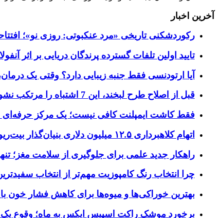
آخرین اخبار
رکوردشکنی تاریخی «مرد عنکبوتی: روزی نو»؛ افتتاحیه ۹۲۷ میلیون دلاری در گیشه ج
تایید اولین تلفات گسترده پرندگان دریایی بر اثر آنفولانزای فوق ح
آیا ارتودنسی فقط جنبه زیبایی دارد؟ وقتی یک درمان، 
قبل از اصلاح طرح لبخند، این 7 اشتباه را مرتکب نشوید؛ راهنمای انتخاب دندانپزشک زیبایی در کرج
فقط کاشت ایمپلنت کافی نیست؛ یک مرکز حرفه‌ای چه خ
اتهام کلاهبرداری ۱۲.۵ میلیون دلاری بنیان‌گذار بیت‌ریور (BitRiver) در پرونده تجهیزات استخراج رمزارز
راهکار جدید علمی برای جلوگیری از سلامت مغز؛ تنها 
چرا انتخاب رنگ کامپوزیت مهم‌تر از انتخاب سفیدتر
بهترین خوراکی‌ها و میوه‌ها برای کاهش فشار خون با
برخورد موشک راکت اسپیس ایکس به ماه؛ وقوع یک