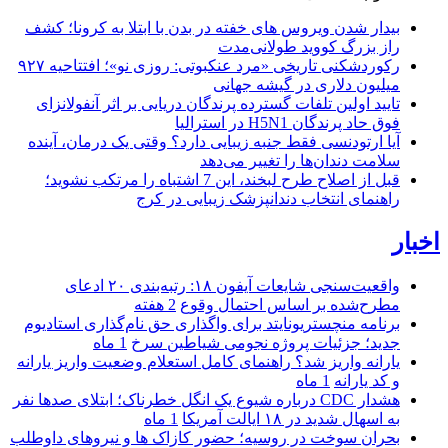
بیدار شدن ویروس‌ های خفته در بدن با ابتلا به کرونا؛ کشف
راز بزرگ کووید طولانی‌مدت
رکوردشکنی تاریخی «مرد عنکبوتی: روزی نو»؛ افتتاحیه ۹۲۷
میلیون دلاری در گیشه جهانی
تایید اولین تلفات گسترده پرندگان دریایی بر اثر آنفولانزای
فوق حاد پرندگان H5N1 در استرالیا
آیا ارتودنسی فقط جنبه زیبایی دارد؟ وقتی یک درمان، آینده
سلامت دندان‌ها را تغییر می‌دهد
قبل از اصلاح طرح لبخند، این 7 اشتباه را مرتکب نشوید؛
راهنمای انتخاب دندانپزشک زیبایی در کرج
اخبار
واقعیت‌سنجی شایعات آیفون ۱۸: رتبه‌بندی ۲۰ ادعای
مطرح‌شده بر اساس احتمال وقوع
2 هفته
برنامه منچستریونایتد برای واگذاری حق نام‌گذاری استادیوم
جدید؛ جزئیات پروژه نجومی شیاطین سرخ
1 ماه
یارانه واریز شد؟ راهنمای کامل استعلام وضعیت واریز یارانه
و کد یارانه
1 ماه
هشدار CDC درباره شیوع یک انگل خطرناک؛ ابتلای صدها نفر
به اسهال شدید در ۱۸ ایالت آمریکا
1 ماه
بحران سوخت در روسیه؛ حضور کازاک‌ ها و نیروهای داوطلب