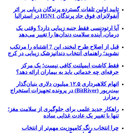
تایید اولین تلفات گسترده پرندگان دریایی بر اثر
آنفولانزای فوق حاد پرندگان H5N1 در استرالیا
آیا ارتودنسی فقط جنبه زیبایی دارد؟ وقتی یک
درمان، آینده سلامت دندان‌ها را تغییر می‌دهد
قبل از اصلاح طرح لبخند، این 7 اشتباه را مرتکب
نشوید؛ راهنمای انتخاب دندانپزشک زیبایی در کرج
فقط کاشت ایمپلنت کافی نیست؛ یک مرکز
حرفه‌ای چه خدماتی باید به بیماران ارائه دهد؟
اتهام کلاهبرداری ۱۲.۵ میلیون دلاری بنیان‌گذار
بیت‌ریور (BitRiver) در پرونده تجهیزات استخراج
رمزارز
راهکار جدید علمی برای جلوگیری از سلامت مغز؛
تنها با تغییر یک عادت غذایی ساده
چرا انتخاب رنگ کامپوزیت مهم‌تر از انتخاب