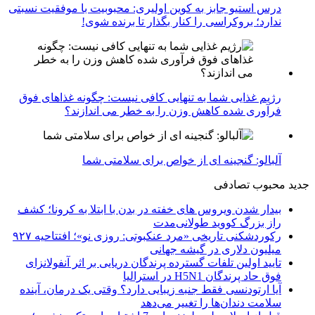
درس استیو جابز به کوین اولیری: محبوبیت با موفقیت نسبتی
ندارد؛ بروکراسی را کنار بگذار تا برنده شوی!
رژیم غذایی شما به تنهایی کافی نیست: چگونه غذاهای فوق
فرآوری شده کاهش وزن را به خطر می اندازند؟
آلبالو: گنجینه ای از خواص برای سلامتی شما
جدید
محبوب
تصادفی
بیدار شدن ویروس‌ های خفته در بدن با ابتلا به کرونا؛ کشف
راز بزرگ کووید طولانی‌مدت
رکوردشکنی تاریخی «مرد عنکبوتی: روزی نو»؛ افتتاحیه ۹۲۷
میلیون دلاری در گیشه جهانی
تایید اولین تلفات گسترده پرندگان دریایی بر اثر آنفولانزای
فوق حاد پرندگان H5N1 در استرالیا
آیا ارتودنسی فقط جنبه زیبایی دارد؟ وقتی یک درمان، آینده
سلامت دندان‌ها را تغییر می‌دهد