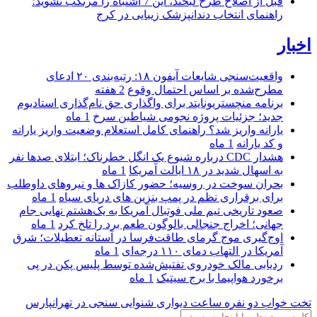
قبل از اصلاح طرح لبخند، این 7 اشتباه را مرتکب نشوید؛
راهنمای انتخاب دندانپزشک زیبایی در کرج
اخبار
واقعیت‌سنجی شایعات آیفون ۱۸: رتبه‌بندی ۲۰ ادعای
مطرح‌شده بر اساس احتمال وقوع
2 هفته
برنامه منچستریونایتد برای واگذاری حق نام‌گذاری استادیوم
جدید؛ جزئیات پروژه نجومی شیاطین سرخ
1 ماه
یارانه واریز شد؟ راهنمای کامل استعلام وضعیت واریز یارانه
و کد یارانه
1 ماه
هشدار CDC درباره شیوع یک انگل خطرناک؛ ابتلای صدها نفر
به اسهال شدید در ۱۸ ایالت آمریکا
1 ماه
بحران سوخت در روسیه؛ حضور کازاک‌ ها و نیروهای داوطلب
برای برقراری نظم در پمپ بنزین‌ های دریای سیاه
1 ماه
صعود تاریخی تیم ملی فوتبال آمریکا به یک‌هشتم نهایی جام
جهانی؛ اخراج جنجالی بالوگون طعم برد را تلخ کرد
1 ماه
اوج‌گیری موج گرمای طاقت‌فرسا در آستانه تعطیلات؛ شرق
آمریکا در التهاب دمای ۱۱۰ درجه‌ای
1 ماه
ردیابی مالک خودروی تفتیش‌شده توسط پلیس پکن در پی
برخورد هواپیما با برج سیتیک
1 ماه
تخت خواب دو نفره
ساعت دیواری
شنوایی سنجی در تهرانپارس