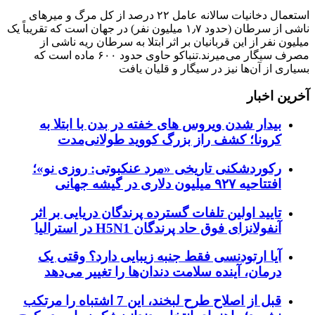
استعمال دخانیات سالانه عامل ۲۲ درصد از کل مرگ و میرهای
ناشی از سرطان (حدود ۱٫۷ میلیون نفر) در جهان است که تقریباً یک
میلیون نفر از این قربانیان بر اثر ابتلا به سرطان ریه ناشی از
مصرف سیگار می‌میرند.تنباکو حاوی حدود ۶۰۰ ماده است که
بسیاری از آن‌ها نیز در سیگار و قلیان یافت
آخرین اخبار
بیدار شدن ویروس‌ های خفته در بدن با ابتلا به
کرونا؛ کشف راز بزرگ کووید طولانی‌مدت
رکوردشکنی تاریخی «مرد عنکبوتی: روزی نو»؛
افتتاحیه ۹۲۷ میلیون دلاری در گیشه جهانی
تایید اولین تلفات گسترده پرندگان دریایی بر اثر
آنفولانزای فوق حاد پرندگان H5N1 در استرالیا
آیا ارتودنسی فقط جنبه زیبایی دارد؟ وقتی یک
درمان، آینده سلامت دندان‌ها را تغییر می‌دهد
قبل از اصلاح طرح لبخند، این 7 اشتباه را مرتکب