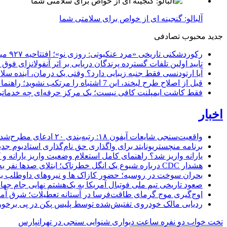
آلبالو: گنجینه ای از خواص برای سلامتی شما
جدید
محبوب
تصادفی
رکوردشکنی تاریخی «مرد عنکبوتی: روزی نو»؛ افتتاحیه ۹۲۷ میلیون دلاری در گیشه جهانی
تایید اولین تلفات گسترده پرندگان دریایی بر اثر آنفولانزای فوق حاد پرندگان 1
آیا ارتودنسی فقط جنبه زیبایی دارد؟ وقتی یک درمان، آینده سلام
قبل از اصلاح طرح لبخند، این 7 اشتباه را مرتکب نشوید؛ راهنمای انتخاب دندانپزشک زیبایی در کرج
فقط کاشت ایمپلنت کافی نیست؛ یک مرکز حرفه‌ای چه خدماتی بای
اخبار
واقعیت‌سنجی شایعات آیفون ۱۸: رتبه‌بندی ۲۰ ادعای مطرح‌شده بر اساس احتمال وقوع
برنامه منچستریونایتد برای واگذاری حق نام‌گذاری استادیوم ج
یارانه واریز شد؟ راهنمای کامل استعلام وضعیت واریز یارانه و کد
هشدار CDC درباره شیوع یک انگل خطرناک؛ ابتلای صدها نفر به اسهال شدید در ۱۸ ایالت آمریکا
بحران سوخت در روسیه؛ حضور کازاک‌ ها و نیروهای داوطلب برا
صعود تاریخی تیم ملی فوتبال آمریکا به یک‌هشتم نهایی جام جهان
اوج‌گیری موج گرمای طاقت‌فرسا در آستانه تعطیلات؛ شرق آمریکا در ال
ردیابی مالک خودروی تفتیش‌شده توسط پلیس پکن در پی برخورد 
تخت خواب دو نفره
ساعت دیواری
شنوایی سنجی در تهرانپارس