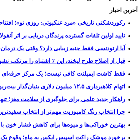
آخرین اخبار
رکوردشکنی تاریخی «مرد عنکبوتی: روزی نو»؛ افتتاحیه ۹۲۷ میلیون دلاری در گیشه ج
تایید اولین تلفات گسترده پرندگان دریایی بر اثر آنفولانزای فوق ح
آیا ارتودنسی فقط جنبه زیبایی دارد؟ وقتی یک درمان، 
قبل از اصلاح طرح لبخند، این 7 اشتباه را مرتکب نشوید؛ راهنمای انتخاب دندانپزشک زیبایی در کرج
فقط کاشت ایمپلنت کافی نیست؛ یک مرکز حرفه‌ای چه خ
اتهام کلاهبرداری ۱۲.۵ میلیون دلاری بنیان‌گذار بیت‌ریور (BitRiver) در پرونده تجهیزات استخراج رمزارز
راهکار جدید علمی برای جلوگیری از سلامت مغز؛ تنها 
چرا انتخاب رنگ کامپوزیت مهم‌تر از انتخاب سفیدتر
بهترین خوراکی‌ها و میوه‌ها برای کاهش فشار خون با
برخورد موشک راکت اسپیس ایکس به ماه؛ وقوع یک