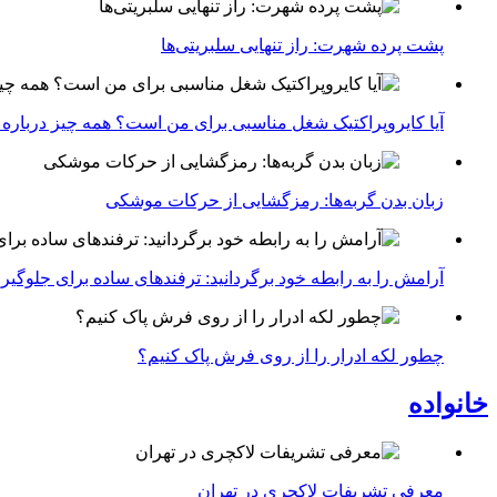
پشت پرده شهرت: راز تنهایی سلبریتی‌ها
آیا کایروپراکتیک شغل مناسبی برای من است؟ همه چیز درباره با
زبان بدن گربه‌ها: رمزگشایی از حرکات موشکی
آرامش را به رابطه خود برگردانید: ترفندهای ساده برای جلوگیر
چطور لکه ادرار را از روی فرش پاک کنیم؟
خانواده
معرفی تشریفات لاکچری در تهران