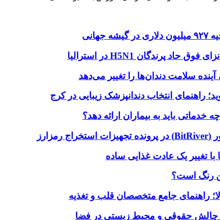
هانی
اد پرندگان H5N1 در استرالیا
آینده سلامت دندان‌ها را تغییر می‌دهد
دماتی باید به بیماران ارائه دهد؟
با تغییر یک عادت غذایی ساده
ین رنگ است؟
لا؛ راهنمای جامع متخصصان قلب و تغذیه
 چالش حقوقی و محیط زیستی در فضا