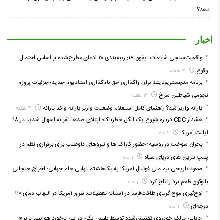
دهد؟
اخبار
واقعیت‌سنجی شایعات آیفون ۱۸: رتبه‌بندی ۲۰ ادعای مطرح‌شده بر اساس احتمال
وقوع
2 هفته
برنامه منچستریونایتد برای واگذاری حق نام‌گذاری استادیوم جدید؛ جزئیات پروژه
نجومی شیاطین سرخ
3 هفته
یارانه واریز شد؟ راهنمای کامل استعلام وضعیت واریز یارانه و کد یارانه
4 هفته
هشدار CDC درباره شیوع یک انگل خطرناک؛ ابتلای صدها نفر به اسهال شدید در ۱۸
ایالت آمریکا
1 ماه
بحران سوخت در روسیه؛ حضور کازاک‌ ها و نیروهای داوطلب برای برقراری نظم در
پمپ بنزین‌ های دریای سیاه
1 ماه
صعود تاریخی تیم ملی فوتبال آمریکا به یک‌هشتم نهایی جام جهانی؛ اخراج جنجالی
بالوگون طعم برد را تلخ کرد
1 ماه
اوج‌گیری موج گرمای طاقت‌فرسا در آستانه تعطیلات؛ شرق آمریکا در التهاب دمای ۱۱۰
درجه‌ای
1 ماه
ردیابی مالک خودروی تفتیش‌شده توسط پلیس پکن در پی برخورد هواپیما با برج