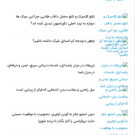
تابلو کلاسیک و تابلو مخمل با قاب طلایی؛ چرا این سبک ها
دوباره به ترند اصلی دکوراسیون تبدیل شده اند؟
چطور با بودجه کم استایل شیک داشته باشیم؟
تزریقات در منزل پاسداران؛ خدمات درمانی سریع، ایمن و حرفه‌ای
در منزل شما
مبل راحتی و سلامت بدن؛ انتخابی که فراتر از زیبایی است
درس استیو جابز به کوین اولیری: محبوبیت با موفقیت نسبتی
ندارد؛ بروکراسی را کنار بگذار تا برنده شوی!