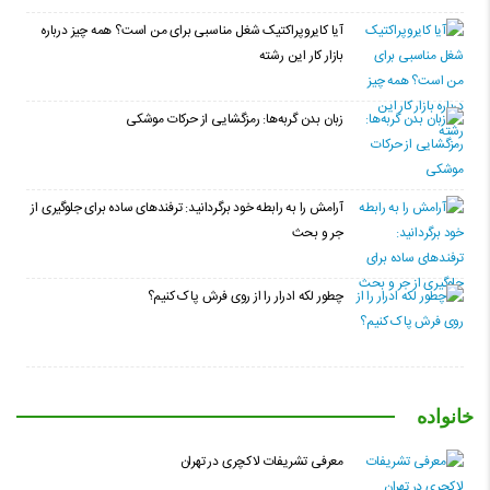
آیا کایروپراکتیک شغل مناسبی برای من است؟ همه چیز درباره
بازار کار این رشته
زبان بدن گربه‌ها: رمزگشایی از حرکات موشکی
آرامش را به رابطه خود برگردانید: ترفندهای ساده برای جلوگیری از
جر و بحث
چطور لکه ادرار را از روی فرش پاک کنیم؟
خانواده
معرفی تشریفات لاکچری در تهران