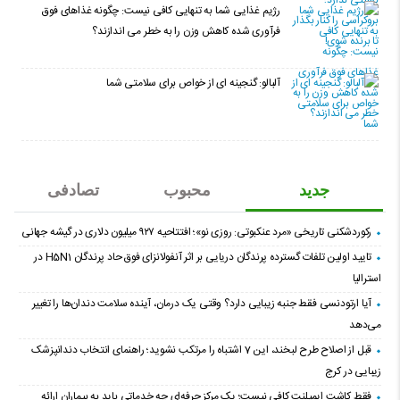
رژیم غذایی شما به تنهایی کافی نیست: چگونه غذاهای فوق
فرآوری شده کاهش وزن را به خطر می اندازند؟
آلبالو: گنجینه ای از خواص برای سلامتی شما
جدید
محبوب
تصادفی
رکوردشکنی تاریخی «مرد عنکبوتی: روزی نو»؛ افتتاحیه ۹۲۷ میلیون دلاری در گیشه جهانی
تایید اولین تلفات گسترده پرندگان دریایی بر اثر آنفولانزای فوق حاد پرندگان H5N1 در
استرالیا
آیا ارتودنسی فقط جنبه زیبایی دارد؟ وقتی یک درمان، آینده سلامت دندان‌ها را تغییر
می‌دهد
قبل از اصلاح طرح لبخند، این 7 اشتباه را مرتکب نشوید؛ راهنمای انتخاب دندانپزشک
زیبایی در کرج
فقط کاشت ایمپلنت کافی نیست؛ یک مرکز حرفه‌ای چه خدماتی باید به بیماران ارائه