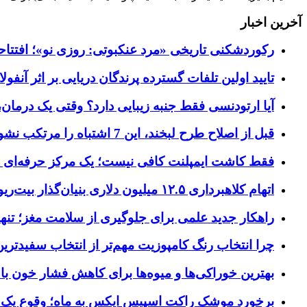
آخرین اخبار
رکوردشکنی تاریخی «مرد عنکبوتی: روزی نو»؛ افتتاحیه ۹۲۷ میلیون دلاری در گیشه ج
تایید اولین تلفات گسترده پرندگان دریایی بر اثر آنفولانزای فوق ح
آیا ارتودنسی فقط جنبه زیبایی دارد؟ وقتی یک درمان، 
قبل از اصلاح طرح لبخند، این 7 اشتباه را مرتکب نشوید؛ راهنمای انتخاب دندانپزشک زیبایی در کرج
فقط کاشت ایمپلنت کافی نیست؛ یک مرکز حرفه‌ای چه خ
اتهام کلاهبرداری ۱۲.۵ میلیون دلاری بنیان‌گذار بیت‌ریور (BitRiver) در پرونده تجهیزات استخراج رمزارز
راهکار جدید علمی برای جلوگیری از سلامت مغز؛ تنها 
چرا انتخاب رنگ کامپوزیت مهم‌تر از انتخاب سفیدتر
بهترین خوراکی‌ها و میوه‌ها برای کاهش فشار خون با
برخورد موشک راکت اسپیس ایکس به ماه؛ وقوع یک