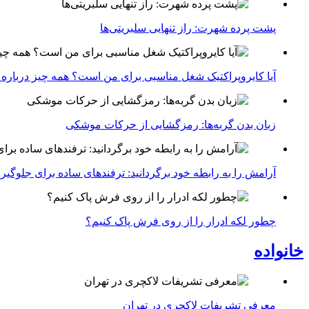
پشت پرده شهرت: راز تنهایی سلبریتی‌ها
آیا کایروپراکتیک شغل مناسبی برای من است؟ همه چیز درباره با
زبان بدن گربه‌ها: رمزگشایی از حرکات موشکی
آرامش را به رابطه خود برگردانید: ترفندهای ساده برای جلوگیر
چطور لکه ادرار را از روی فرش پاک کنیم؟
خانواده
معرفی تشریفات لاکچری در تهران