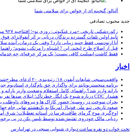
آلبالو: گنجینه ای از خواص برای سلامتی شما
جدید
محبوب
تصادفی
رکوردشکنی تاریخی «مرد عنکبوتی: روزی نو»؛ افتتاحیه ۹۲۷ میلیون دلاری در گیشه جهانی
تایید اولین تلفات گسترده پرندگان دریایی بر اثر آنفولانزای فوق حاد پرندگان 1
آیا ارتودنسی فقط جنبه زیبایی دارد؟ وقتی یک درمان، آینده سلام
قبل از اصلاح طرح لبخند، این 7 اشتباه را مرتکب نشوید؛ راهنمای انتخاب دندانپزشک زیبایی در کرج
فقط کاشت ایمپلنت کافی نیست؛ یک مرکز حرفه‌ای چه خدماتی بای
اخبار
واقعیت‌سنجی شایعات آیفون ۱۸: رتبه‌بندی ۲۰ ادعای مطرح‌شده بر اساس احتمال وقوع
برنامه منچستریونایتد برای واگذاری حق نام‌گذاری استادیوم ج
یارانه واریز شد؟ راهنمای کامل استعلام وضعیت واریز یارانه و کد
هشدار CDC درباره شیوع یک انگل خطرناک؛ ابتلای صدها نفر به اسهال شدید در ۱۸ ایالت آمریکا
بحران سوخت در روسیه؛ حضور کازاک‌ ها و نیروهای داوطلب برا
صعود تاریخی تیم ملی فوتبال آمریکا به یک‌هشتم نهایی جام جهان
اوج‌گیری موج گرمای طاقت‌فرسا در آستانه تعطیلات؛ شرق آمریکا در ال
ردیابی مالک خودروی تفتیش‌شده توسط پلیس پکن در پی برخورد 
تخت خواب دو نفره
ساعت دیواری
شنوایی سنجی در تهرانپارس