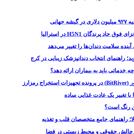
هانی
اد پرندگان H5N1 در استرالیا
آینده سلامت دندان‌ها را تغییر می‌دهد
دماتی باید به بیماران ارائه دهد؟
با تغییر یک عادت غذایی ساده
ین رنگ است؟
لا؛ راهنمای جامع متخصصان قلب و تغذیه
 چالش حقوقی و محیط زیستی در فضا