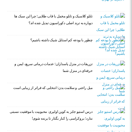
تابلو کلاسیک و تابلو مخمل با قاب طلایی؛ چرا این سبک ها
دوباره به ترند اصلی دکوراسیون تبدیل شده اند؟
چطور با بودجه کم استایل شیک داشته باشیم؟
تزریقات در منزل پاسداران؛ خدمات درمانی سریع، ایمن و
حرفه‌ای در منزل شما
مبل راحتی و سلامت بدن؛ انتخابی که فراتر از زیبایی است
درس استیو جابز به کوین اولیری: محبوبیت با موفقیت نسبتی
ندارد؛ بروکراسی را کنار بگذار تا برنده شوی!