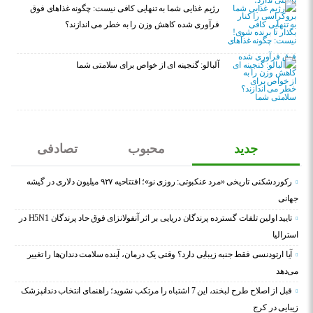
رژیم غذایی شما به تنهایی کافی نیست: چگونه غذاهای فوق
فرآوری شده کاهش وزن را به خطر می اندازند؟
آلبالو: گنجینه ای از خواص برای سلامتی شما
جدید
محبوب
تصادفی
رکوردشکنی تاریخی «مرد عنکبوتی: روزی نو»؛ افتتاحیه ۹۲۷ میلیون دلاری در گیشه
جهانی
تایید اولین تلفات گسترده پرندگان دریایی بر اثر آنفولانزای فوق حاد پرندگان H5N1 در
استرالیا
آیا ارتودنسی فقط جنبه زیبایی دارد؟ وقتی یک درمان، آینده سلامت دندان‌ها را تغییر
می‌دهد
قبل از اصلاح طرح لبخند، این 7 اشتباه را مرتکب نشوید؛ راهنمای انتخاب دندانپزشک
زیبایی در کرج