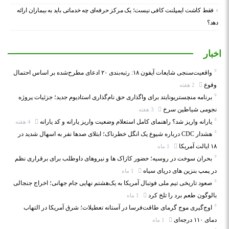
فقط کاشت ایمپلنت کافی نیست؛ یک مرکز حرفه‌ای چه خدماتی باید به بیماران ارائه
دهد؟
اخبار
واقعیت‌سنجی شایعات آیفون ۱۸: رتبه‌بندی ۲۰ ادعای مطرح‌شده بر اساس احتمال
وقوع
2 هفته
برنامه منچستریونایتد برای واگذاری حق نام‌گذاری استادیوم جدید؛ جزئیات پروژه
نجومی شیاطین سرخ
3 هفته
یارانه واریز شد؟ راهنمای کامل استعلام وضعیت واریز یارانه و کد یارانه
4 هفته
هشدار CDC درباره شیوع یک انگل خطرناک؛ ابتلای صدها نفر به اسهال شدید در
۱۸ ایالت آمریکا
1 ماه
بحران سوخت در روسیه؛ حضور کازاک‌ ها و نیروهای داوطلب برای برقراری نظم
در پمپ بنزین‌ های دریای سیاه
1 ماه
صعود تاریخی تیم ملی فوتبال آمریکا به یک‌هشتم نهایی جام جهانی؛ اخراج جنجالی
بالوگون طعم برد را تلخ کرد
1 ماه
اوج‌گیری موج گرمای طاقت‌فرسا در آستانه تعطیلات؛ شرق آمریکا در التهاب
دمای ۱۱۰ درجه‌ای
1 ماه