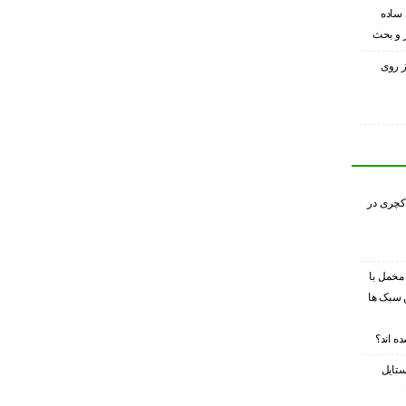
 ساده
ر و بحث
ز روی
کچری در
 مخمل با
 سبک ها
ه اند؟
ستایل