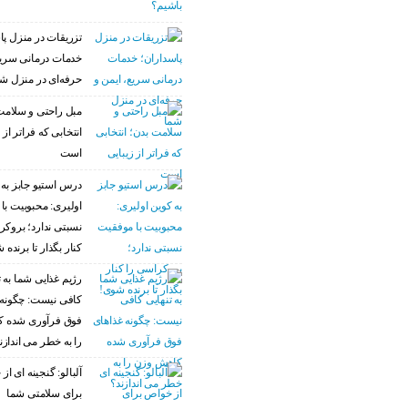
تزریقات در منزل پا
خدمات درمانی سریع
حرفه‌ای در منزل ش
مبل راحتی و سلامت
انتخابی که فراتر از 
است
درس استیو جابز به 
اولیری: محبوبیت با
نسبتی ندارد؛ بروکر
کنار بگذار تا برنده 
رژیم غذایی شما به ت
کافی نیست: چگونه 
فوق فرآوری شده 
را به خطر می اندازن
آلبالو: گنجینه ای ا
برای سلامتی شما