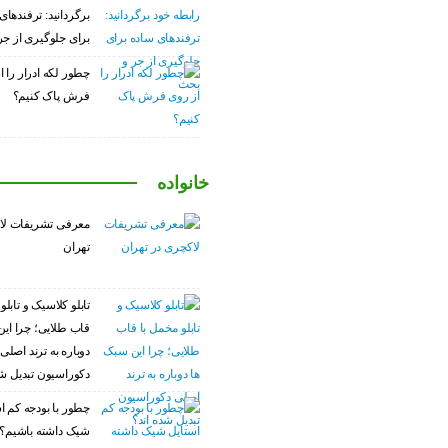
برگردانید: ترفندهای
برای جلوگیری از ج
چطور لکه ادرار را ا
فرش پاک کنیم؟
خانواده
معرفی تشریفات لا
تهران
تابلو کلاسیک و تابلو
قاب طلایی؛ چرا این
دوباره به ترند اصلی
دکوراسیون تبدیل شد
چطور با بودجه کم ا
شیک داشته باشیم؟