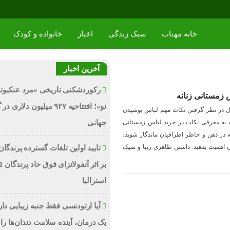
خانه مهتاب
سبک زندگی
اخبار
خانواده و کودک
آخرین اخبار
رکوردشکنی تاریخی «مرد عنکبوت
 زمستانی زنانه
نو»؛ افتتاحیه ۹۲۷ میلیون دلاری
ل در نظر گرفتن نکات مهم لباس پوشیدن
له به معرفی نکات در خرید لباس زمستانی
جهانی
ه در ذهن و خاطر اطرافیان ماندگار شوید،
تان اهمیت بدهید. داشتن ظاهری زیبا و شیک
تایید اولین تلفات گسترده پرندگان
استرالیا
آیا ارتودنسی فقط جنبه زیبایی دا
یک درمان، آینده سلامت دندان‌ها را 