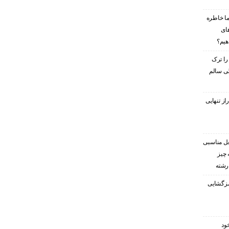
ا خاطره
های
هیم؟
را ترک
گی سالم
ز تنهایی
غل مناسبی
 چیز
 رشته
رمزگشایی
ود