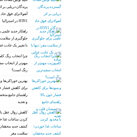
پرندگان دریایی بر اث
آنفولانزای فوق حاد 
H5N1 در استرالیا
راهکار جدید علمی ب
جلوگیری از سلامت م
با تغییر یک عادت غذ
چرا انتخاب رنگ کام
مهم‌تر از انتخاب سف
رنگ است؟
بهترین خوراکی‌ها و م
برای کاهش فشار خو
راهنمای جامع متخ
و تغذیه
کاهش زوال عقل با 
کردن ساعات غذا خ
کشف جدید محققان 
سلامت مغز