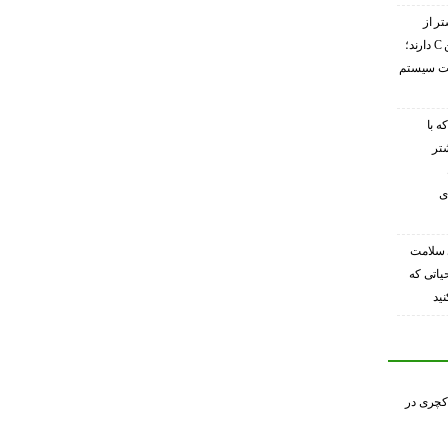
تر از
گریپ‌فروت ویتامین C دارند؛
ویت سیستم
ه با
شتر
ی
 سلامت
حیاتی که
ید
کچری در