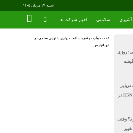
شنبه, ۱۷ مرداد , ۱۴۰۵
آشپزی
سلامتی
اخبار شرکت ها
تخت خواب دو نفره
ساعت دیواری
شنوایی سنجی در
تهرانپارس
ی: روزی
 در گیشه
 دریایی
بر اثر آنفولانزای فوق حاد پرندگان H5N1 در
رد؟ وقتی
تغییر