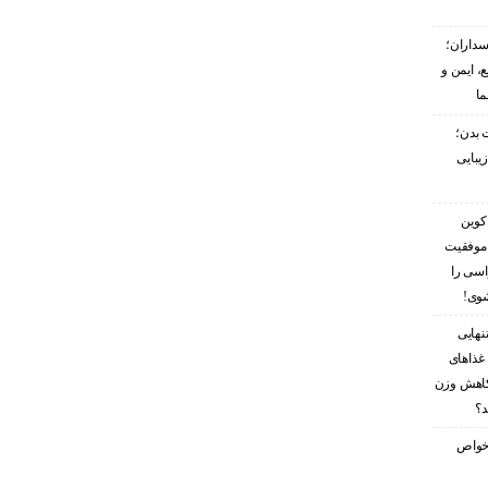
سداران؛
، ایمن و
ما
 بدن؛
زیبایی
کوین
 موفقیت
اسی را
شوی!
نهایی
غذاهای
کاهش وزن
د؟
ز خواص