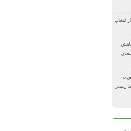
از انتخاب
 کاهش
صصان
 به
ط زیستی
سترده