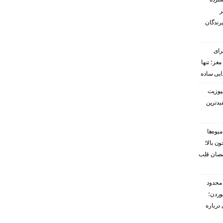
ر
پرندگان
رای
غز؛ تنها
ایی ساده
پوزیت
یدترین
یوه‌ها
ن بالا؛
صصان قلب
محدود
وردن؛
درباره