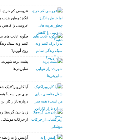
عروسی کم خرج، ام
انگیز: چطور هزینه 
عروسی را کاهش د
چگونه عادت‌ های بد 
کنیم و به سبک زند
روی آوریم؟
پشت پرده شهرت: را
سلبریتی‌ها
آیا کایروپراکتیک ش
برای من است؟ همه
درباره بازار کار این
زبان بدن گربه‌ها: 
از حرکات موشکی
آرامش را به رابطه خ