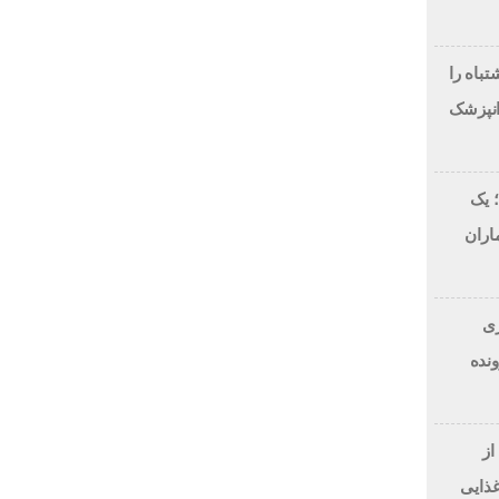
لاح طرح لبخند، این 7 اشتباه را
انپزشک
 یک
اران
 دلاری
BitRi) در پرونده
از
غذایی