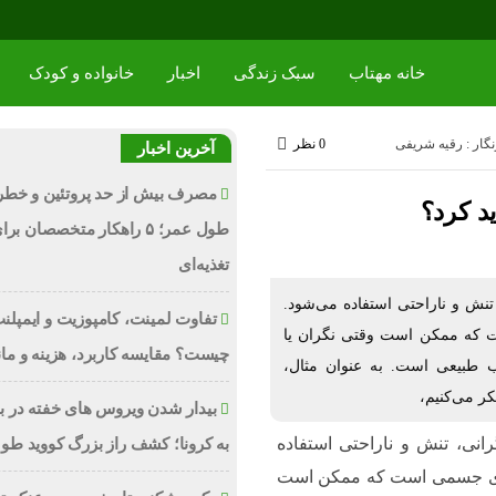
خانه مهتاب
سبک زندگی
اخبار
خانواده و کودک
گار : رقیه شریفی
0 نظر
آخرین اخبار
مصرف بیش از حد پروتئین و خط
د کرد؟
طول عمر؛ ۵ راهکار متخصصان ب
تغذیه‌ای
ش و ناراحتی استفاده می‌شود.
تفاوت لمینت، کامپوزیت و ایمپلن
که ممکن است وقتی نگران یا
چیست؟ مقایسه کاربرد، هزینه و ما
 طبیعی است. به عنوان مثال،
ر می‌کنیم،
بیدار شدن ویروس‌ های خفته در بدن
نی، تنش و ناراحتی استفاده
به کرونا؛ کشف راز بزرگ کووید طو
ای جسمی است که ممکن است