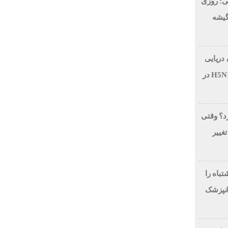
ی: روزی
 در گیشه
 دریایی
بر اثر آنفولانزای فوق حاد پرندگان H5N1 در
رد؟ وقتی
تغییر
لاح طرح لبخند، این 7 اشتباه را
انپزشک