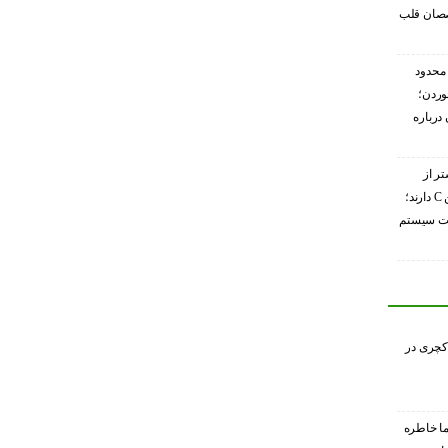
صصان قلب
محدود
وردن؛
درباره
تر از
گریپ‌فروت ویتامین C دارند؛
ویت سیستم
کچری در
ا خاطره