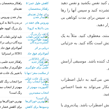
 کنید نفس بکشید و نفس دهید
راهکار متخصصان بر
تغذیه‌ای
شرده کنید و سپس آنها را رها
بیدار شدن ویروس‌ 
هید. سپس برای مدت کوتاهی بی
در بدن با ابتلا به ک
ر دهید.
راز بزرگ کووید طو
ند، معطوف کنید. مثلاً به یک
تایید اولین تلفات گ
پرندگان دریایی بر اث
 است نگاه کنید. به جزئیاتی
آنفولانزای فوق حاد 
H5N1 در استرالیا
ک کننده باشد. موسیقی آرامش
راهکار جدید علمی ب
جلوگیری از سلامت م
.
با تغییر یک عادت غذ
حس می‌کنید به دلیل اضطراب
چرا انتخاب رنگ کام
نکار می‌تواند به شما احساس
مهم‌تر از انتخاب سف
رنگ است؟
ید.
بهترین خوراکی‌ها و م
هش اضطراب باشد. پیاده‌روی یا
برای کاهش فشار خو