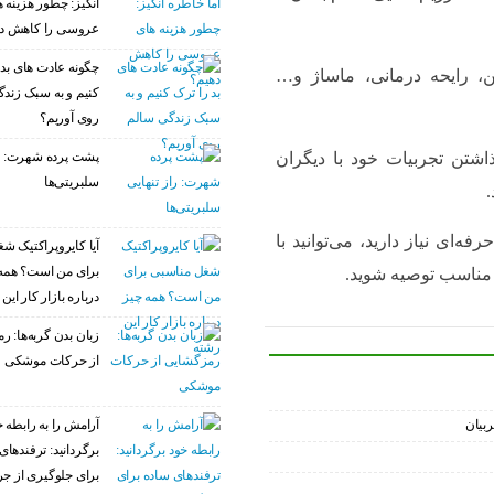
انگیز: چطور هزینه 
عروسی را کاهش د
چگونه عادت‌ های بد 
شن، رایحه درمانی، ماساژ و…
کنیم و به سبک زند
روی آوریم؟
پشت پرده شهرت: را
اشتن تجربیات خود با دیگران
سلبریتی‌ها
‌ای نیاز دارید، می‌توانید با
آیا کایروپراکتیک ش
برای من است؟ همه
مناسب توصیه شوید.
درباره بازار کار این
زبان بدن گربه‌ها: 
از حرکات موشکی
آرامش را به رابطه خ
ربیان
برگردانید: ترفندهای
برای جلوگیری از ج