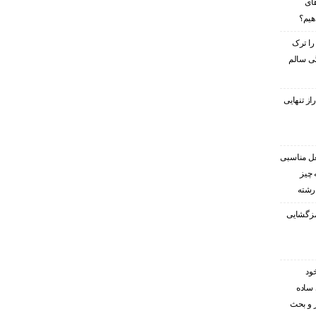
های
هیم؟
را ترک
گی سالم
ز تنهایی
غل مناسبی
 چیز
 رشته
رمزگشایی
ود
 ساده
ر و بحث