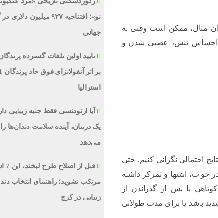
رکوردشکنی تاریخی «مرد عنکبوت
نو»؛ افتتاحیه ۹۲۷ میلیون دلاری
ن مثال، ممکن است وقتی به
جهانی
، احساس تنش، عصبی شدن و
تایید اولین تلفات گسترده پرندگان
استرالیا
آیا ارتودنسی فقط جنبه زیبایی دا
یک درمان، آینده سلامت دندان‌ها را 
می‌دهد
ایج احتمالی نگرانی کنیم. حتی
قبل از اص
 خواب، اشتها و تمرکز داشته
مرتکب نشوید؛ راهنمای انتخاب دند
تاهی یا پس از گذراندن از
زیبایی در کرج
ید باشد یا برای مدت طولانی