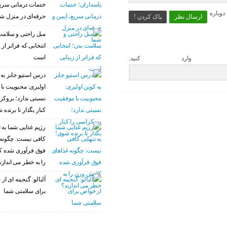
خدمات درمانی سریع
وباره
حرفه‌ای در منزل ش
ارسال نظر
پاک کردن !
مبل راحتی و سلامت
انتخابی که فراتر از 
است
 وارد کنید:
درس استیو جابز به 
اولیری: محبوبیت با
نسبتی ندارد؛ بروکر
کنار بگذار تا برنده 
رژیم غذایی شما به ت
کافی نیست: چگونه 
فوق فرآوری شده 
را به خطر می اندازن
آلبالو: گنجینه ای ا
برای سلامتی شما