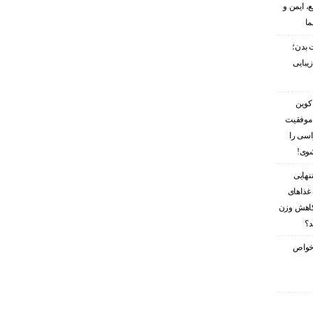
، ایمن و
ما
 بدن؛
زیبایی
کوین
 موفقیت
اسی را
شوی!
نهایی
غذاهای
کاهش وزن
د؟
ز خواص