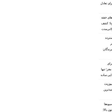
ای تعادل
های خفته
رونا؛ کشف
لانی‌مدت
سترده
ر
پرندگان
رای
غز؛ تنها
ایی ساده
پوزیت
یدترین
یوه‌ها
ن بالا؛