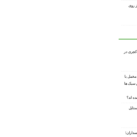
ز روی
کچری در
 مخمل با
 سبک ها
ه اند؟
ستایل
سداران؛