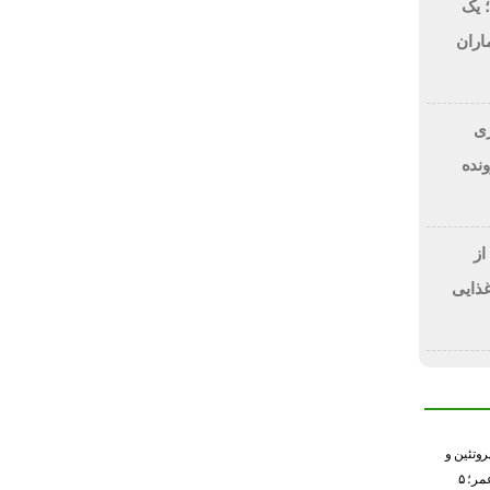
 یک
اران
 دلاری
BitRi) در پرونده
از
غذایی
وتئین و
خطر کاهش طول عمر؛ ۵