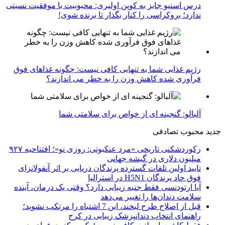
درس استیو جابز به کوین اولیری: محبوبیت با موفقیت نسبتی
ندارد؛ بروکراسی را کنار بگذار تا برنده شوی!
رژیم غذایی شما به تنهایی کافی نیست: چگونه غذاهای فوق
فرآوری شده کاهش وزن را به خطر می اندازند؟
آلبالو: گنجینه ای از خواص برای سلامتی شما
جدید
محبوب
تصادفی
رکوردشکنی تاریخی «مرد عنکبوتی: روزی نو»؛ افتتاحیه ۹۲۷
میلیون دلاری در گیشه جهانی
تایید اولین تلفات گسترده پرندگان دریایی بر اثر آنفولانزای
فوق حاد پرندگان H5N1 در استرالیا
آیا ارتودنسی فقط جنبه زیبایی دارد؟ وقتی یک درمان، آینده
سلامت دندان‌ها را تغییر می‌دهد
قبل از اصلاح طرح لبخند، این 7 اشتباه را مرتکب نشوید؛
راهنمای انتخاب دندانپزشک زیبایی در کرج