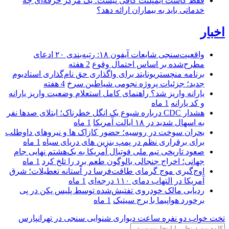
فقط کاشت ایمپلنت کافی نیست؛ یک مرکز حرفه‌ای چه
خدماتی باید به بیماران ارائه دهد؟
اخبار
واقعیت‌سنجی شایعات آیفون ۱۸: رتبه‌بندی ۲۰ ادعای
مطرح‌شده بر اساس احتمال وقوع
2 هفته
برنامه منچستریونایتد برای واگذاری حق نام‌گذاری استادیوم
جدید؛ جزئیات پروژه نجومی شیاطین سرخ
4 هفته
یارانه واریز شد؟ راهنمای کامل استعلام وضعیت واریز یارانه
و کد یارانه
1 ماه
هشدار CDC درباره شیوع یک انگل خطرناک؛ ابتلای صدها نفر
به اسهال شدید در ۱۸ ایالت آمریکا
1 ماه
بحران سوخت در روسیه؛ حضور کازاک‌ ها و نیروهای داوطلب
برای برقراری نظم در پمپ بنزین‌ های دریای سیاه
1 ماه
صعود تاریخی تیم ملی فوتبال آمریکا به یک‌هشتم نهایی جام
جهانی؛ اخراج جنجالی بالوگون طعم برد را تلخ کرد
1 ماه
اوج‌گیری موج گرمای طاقت‌فرسا در آستانه تعطیلات؛ شرق
آمریکا در التهاب دمای ۱۱۰ درجه‌ای
1 ماه
ردیابی مالک خودروی تفتیش‌شده توسط پلیس پکن در پی
برخورد هواپیما با برج سیتیک
1 ماه
تخت خواب دو نفره
ساعت دیواری
شنوایی سنجی در تهرانپارس