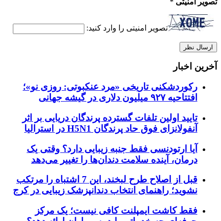
تصویر امنیتی
*
تصویر امنیتی را وارد کنید:
آخرین اخبار
رکوردشکنی تاریخی «مرد عنکبوتی: روزی نو»؛
افتتاحیه ۹۲۷ میلیون دلاری در گیشه جهانی
تایید اولین تلفات گسترده پرندگان دریایی بر اثر
آنفولانزای فوق حاد پرندگان H5N1 در استرالیا
آیا ارتودنسی فقط جنبه زیبایی دارد؟ وقتی یک
درمان، آینده سلامت دندان‌ها را تغییر می‌دهد
قبل از اصلاح طرح لبخند، این 7 اشتباه را مرتکب
نشوید؛ راهنمای انتخاب دندانپزشک زیبایی در کرج
فقط کاشت ایمپلنت کافی نیست؛ یک مرکز