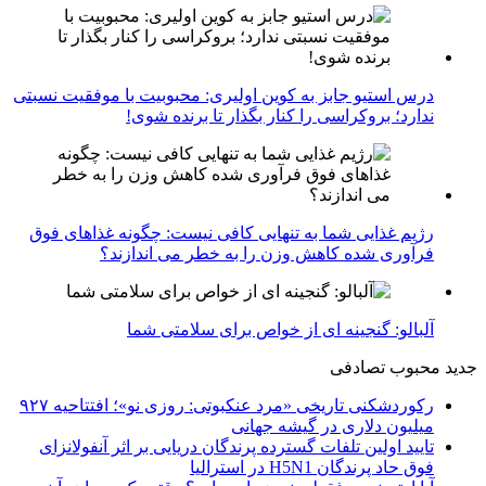
درس استیو جابز به کوین اولیری: محبوبیت با موفقیت نسبتی
ندارد؛ بروکراسی را کنار بگذار تا برنده شوی!
رژیم غذایی شما به تنهایی کافی نیست: چگونه غذاهای فوق
فرآوری شده کاهش وزن را به خطر می اندازند؟
آلبالو: گنجینه ای از خواص برای سلامتی شما
جدید
محبوب
تصادفی
رکوردشکنی تاریخی «مرد عنکبوتی: روزی نو»؛ افتتاحیه ۹۲۷
میلیون دلاری در گیشه جهانی
تایید اولین تلفات گسترده پرندگان دریایی بر اثر آنفولانزای
فوق حاد پرندگان H5N1 در استرالیا