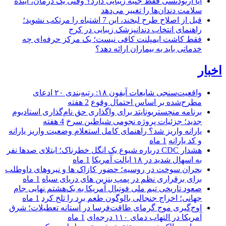
آیا ارتودنسی فقط جنبه زیبایی دارد؟ وقتی یک درمان، آینده
سلامت دندان‌ها را تغییر می‌دهد
قبل از اصلاح طرح لبخند، این 7 اشتباه را مرتکب نشوید؛
راهنمای انتخاب دندانپزشک زیبایی در کرج
فقط کاشت ایمپلنت کافی نیست؛ یک مرکز حرفه‌ای چه
خدماتی باید به بیماران ارائه دهد؟
اخبار
واقعیت‌سنجی شایعات آیفون ۱۸: رتبه‌بندی ۲۰ ادعای
مطرح‌شده بر اساس احتمال وقوع
2 هفته
برنامه منچستریونایتد برای واگذاری حق نام‌گذاری استادیوم
جدید؛ جزئیات پروژه نجومی شیاطین سرخ
4 هفته
یارانه واریز شد؟ راهنمای کامل استعلام وضعیت واریز یارانه
و کد یارانه
1 ماه
هشدار CDC درباره شیوع یک انگل خطرناک؛ ابتلای صدها نفر
به اسهال شدید در ۱۸ ایالت آمریکا
1 ماه
بحران سوخت در روسیه؛ حضور کازاک‌ ها و نیروهای داوطلب
برای برقراری نظم در پمپ بنزین‌ های دریای سیاه
1 ماه
صعود تاریخی تیم ملی فوتبال آمریکا به یک‌هشتم نهایی جام
جهانی؛ اخراج جنجالی بالوگون طعم برد را تلخ کرد
1 ماه
اوج‌گیری موج گرمای طاقت‌فرسا در آستانه تعطیلات؛ شرق
آمریکا در التهاب دمای ۱۱۰ درجه‌ای
1 ماه