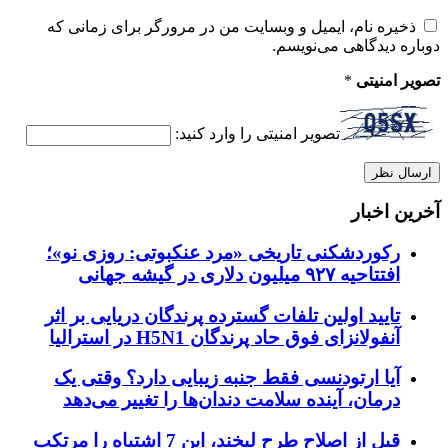
ذخیره نام، ایمیل و وبسایت من در مرورگر برای زمانی که
دوباره دیدگاهی می‌نویسم.
تصویر امنیتی
*
تصویر امنیتی را وارد کنید:
آخرین اخبار
رکوردشکنی تاریخی «مرد عنکبوتی: روزی نو»؛
افتتاحیه ۹۲۷ میلیون دلاری در گیشه جهانی
تایید اولین تلفات گسترده پرندگان دریایی بر اثر
آنفولانزای فوق حاد پرندگان H5N1 در استرالیا
آیا ارتودنسی فقط جنبه زیبایی دارد؟ وقتی یک
درمان، آینده سلامت دندان‌ها را تغییر می‌دهد
قبل از اصلاح طرح لبخند، این 7 اشتباه را مرتکب