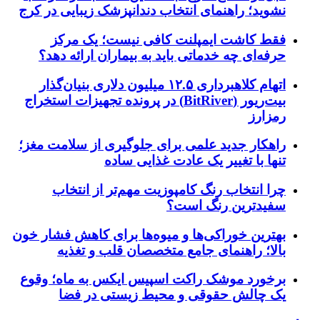
نشوید؛ راهنمای انتخاب دندانپزشک زیبایی در کرج
فقط کاشت ایمپلنت کافی نیست؛ یک مرکز
حرفه‌ای چه خدماتی باید به بیماران ارائه دهد؟
اتهام کلاهبرداری ۱۲.۵ میلیون دلاری بنیان‌گذار
بیت‌ریور (BitRiver) در پرونده تجهیزات استخراج
رمزارز
راهکار جدید علمی برای جلوگیری از سلامت مغز؛
تنها با تغییر یک عادت غذایی ساده
چرا انتخاب رنگ کامپوزیت مهم‌تر از انتخاب
سفیدترین رنگ است؟
بهترین خوراکی‌ها و میوه‌ها برای کاهش فشار خون
بالا؛ راهنمای جامع متخصصان قلب و تغذیه
برخورد موشک راکت اسپیس ایکس به ماه؛ وقوع
یک چالش حقوقی و محیط زیستی در فضا