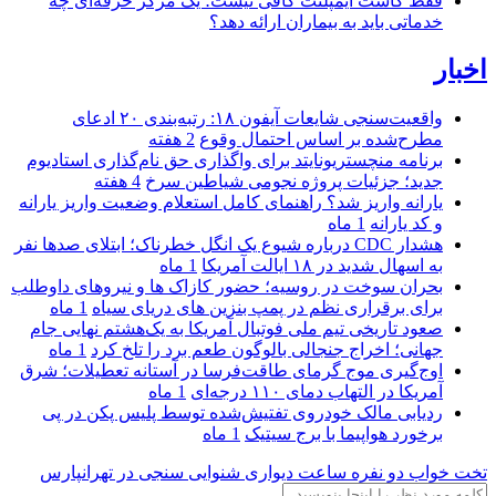
فقط کاشت ایمپلنت کافی نیست؛ یک مرکز حرفه‌ای چه
خدماتی باید به بیماران ارائه دهد؟
اخبار
واقعیت‌سنجی شایعات آیفون ۱۸: رتبه‌بندی ۲۰ ادعای
مطرح‌شده بر اساس احتمال وقوع
2 هفته
برنامه منچستریونایتد برای واگذاری حق نام‌گذاری استادیوم
جدید؛ جزئیات پروژه نجومی شیاطین سرخ
4 هفته
یارانه واریز شد؟ راهنمای کامل استعلام وضعیت واریز یارانه
و کد یارانه
1 ماه
هشدار CDC درباره شیوع یک انگل خطرناک؛ ابتلای صدها نفر
به اسهال شدید در ۱۸ ایالت آمریکا
1 ماه
بحران سوخت در روسیه؛ حضور کازاک‌ ها و نیروهای داوطلب
برای برقراری نظم در پمپ بنزین‌ های دریای سیاه
1 ماه
صعود تاریخی تیم ملی فوتبال آمریکا به یک‌هشتم نهایی جام
جهانی؛ اخراج جنجالی بالوگون طعم برد را تلخ کرد
1 ماه
اوج‌گیری موج گرمای طاقت‌فرسا در آستانه تعطیلات؛ شرق
آمریکا در التهاب دمای ۱۱۰ درجه‌ای
1 ماه
ردیابی مالک خودروی تفتیش‌شده توسط پلیس پکن در پی
برخورد هواپیما با برج سیتیک
1 ماه
تخت خواب دو نفره
ساعت دیواری
شنوایی سنجی در تهرانپارس