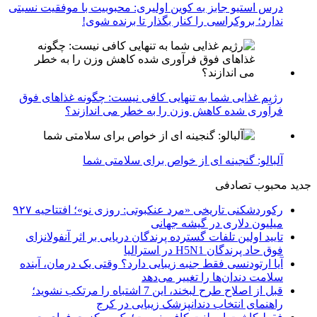
درس استیو جابز به کوین اولیری: محبوبیت با موفقیت نسبتی
ندارد؛ بروکراسی را کنار بگذار تا برنده شوی!
رژیم غذایی شما به تنهایی کافی نیست: چگونه غذاهای فوق
فرآوری شده کاهش وزن را به خطر می اندازند؟
آلبالو: گنجینه ای از خواص برای سلامتی شما
جدید
محبوب
تصادفی
رکوردشکنی تاریخی «مرد عنکبوتی: روزی نو»؛ افتتاحیه ۹۲۷
میلیون دلاری در گیشه جهانی
تایید اولین تلفات گسترده پرندگان دریایی بر اثر آنفولانزای
فوق حاد پرندگان H5N1 در استرالیا
آیا ارتودنسی فقط جنبه زیبایی دارد؟ وقتی یک درمان، آینده
سلامت دندان‌ها را تغییر می‌دهد
قبل از اصلاح طرح لبخند، این 7 اشتباه را مرتکب نشوید؛
راهنمای انتخاب دندانپزشک زیبایی در کرج