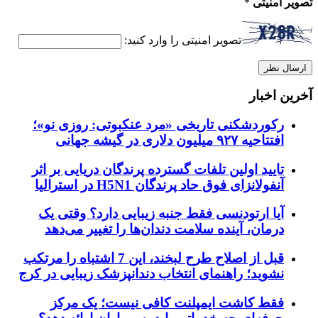
تصویر امنیتی
*
تصویر امنیتی را وارد کنید:
آخرین اخبار
رکوردشکنی تاریخی «مرد عنکبوتی: روزی نو»؛
افتتاحیه ۹۲۷ میلیون دلاری در گیشه جهانی
تایید اولین تلفات گسترده پرندگان دریایی بر اثر
آنفولانزای فوق حاد پرندگان H5N1 در استرالیا
آیا ارتودنسی فقط جنبه زیبایی دارد؟ وقتی یک
درمان، آینده سلامت دندان‌ها را تغییر می‌دهد
قبل از اصلاح طرح لبخند، این 7 اشتباه را مرتکب
نشوید؛ راهنمای انتخاب دندانپزشک زیبایی در کرج
فقط کاشت ایمپلنت کافی نیست؛ یک مرکز