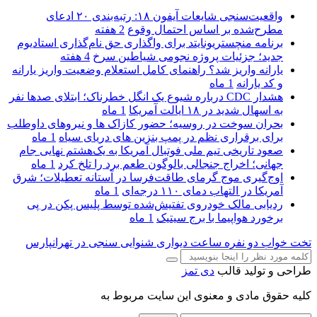
واقعیت‌سنجی شایعات آیفون ۱۸: رتبه‌بندی ۲۰ ادعای
مطرح‌شده بر اساس احتمال وقوع
2 هفته
برنامه منچستریونایتد برای واگذاری حق نام‌گذاری استادیوم
جدید؛ جزئیات پروژه نجومی شیاطین سرخ
4 هفته
یارانه واریز شد؟ راهنمای کامل استعلام وضعیت واریز یارانه
و کد یارانه
1 ماه
هشدار CDC درباره شیوع یک انگل خطرناک؛ ابتلای صدها نفر
به اسهال شدید در ۱۸ ایالت آمریکا
1 ماه
بحران سوخت در روسیه؛ حضور کازاک‌ ها و نیروهای داوطلب
برای برقراری نظم در پمپ بنزین‌ های دریای سیاه
1 ماه
صعود تاریخی تیم ملی فوتبال آمریکا به یک‌هشتم نهایی جام
جهانی؛ اخراج جنجالی بالوگون طعم برد را تلخ کرد
1 ماه
اوج‌گیری موج گرمای طاقت‌فرسا در آستانه تعطیلات؛ شرق
آمریکا در التهاب دمای ۱۱۰ درجه‌ای
1 ماه
ردیابی مالک خودروی تفتیش‌شده توسط پلیس پکن در پی
برخورد هواپیما با برج سیتیک
1 ماه
تخت خواب دو نفره
ساعت دیواری
شنوایی سنجی در تهرانپارس
طراحی و تولید قالب
دی تمز
کلیه حقوق مادی و معنوی این سایت مربوط به