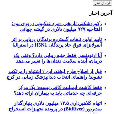
آخرین اخبار
رکوردشکنی تاریخی «مرد عنکبوتی: روزی نو»؛
افتتاحیه ۹۲۷ میلیون دلاری در گیشه جهانی
تایید اولین تلفات گسترده پرندگان دریایی بر اثر
آنفولانزای فوق حاد پرندگان H5N1 در استرالیا
آیا ارتودنسی فقط جنبه زیبایی دارد؟ وقتی یک
درمان، آینده سلامت دندان‌ها را تغییر می‌دهد
قبل از اصلاح طرح لبخند، این 7 اشتباه را مرتکب
نشوید؛ راهنمای انتخاب دندانپزشک زیبایی در کرج
فقط کاشت ایمپلنت کافی نیست؛ یک مرکز
حرفه‌ای چه خدماتی باید به بیماران ارائه دهد؟
اتهام کلاهبرداری ۱۲.۵ میلیون دلاری بنیان‌گذار
بیت‌ریور (BitRiver) در پرونده تجهیزات استخراج