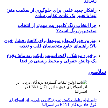
رمزارز
راهکار جدید علمی برای جلوگیری از سلامت مغز؛
تنها با تغییر یک عادت غذایی ساده
چرا انتخاب رنگ کامپوزیت مهم‌تر از انتخاب
سفیدترین رنگ است؟
بهترین خوراکی‌ها و میوه‌ها برای کاهش فشار خون
بالا؛ راهنمای جامع متخصصان قلب و تغذیه
برخورد موشک راکت اسپیس ایکس به ماه؛ وقوع
یک چالش حقوقی و محیط زیستی در فضا
سلامتی
تایید اولین تلفات گسترده پرندگان دریایی بر اثر آنفولانزای
فوق حاد پرندگان H5N1 در استرالیا