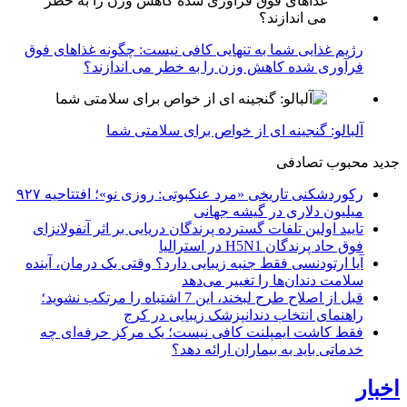
رژیم غذایی شما به تنهایی کافی نیست: چگونه غذاهای فوق
فرآوری شده کاهش وزن را به خطر می اندازند؟
آلبالو: گنجینه ای از خواص برای سلامتی شما
جدید
محبوب
تصادفی
رکوردشکنی تاریخی «مرد عنکبوتی: روزی نو»؛ افتتاحیه ۹۲۷
میلیون دلاری در گیشه جهانی
تایید اولین تلفات گسترده پرندگان دریایی بر اثر آنفولانزای
فوق حاد پرندگان H5N1 در استرالیا
آیا ارتودنسی فقط جنبه زیبایی دارد؟ وقتی یک درمان، آینده
سلامت دندان‌ها را تغییر می‌دهد
قبل از اصلاح طرح لبخند، این 7 اشتباه را مرتکب نشوید؛
راهنمای انتخاب دندانپزشک زیبایی در کرج
فقط کاشت ایمپلنت کافی نیست؛ یک مرکز حرفه‌ای چه
خدماتی باید به بیماران ارائه دهد؟
اخبار