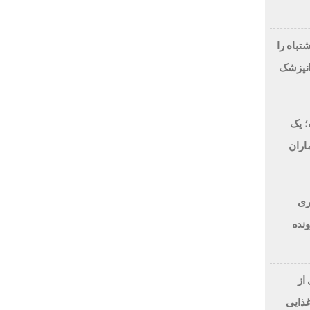
اصلاح طرح لبخند، این 7 اشتباه را
انپزشک
 یک
اران
ن دلاری
BitRi) در پرونده
از
غذایی