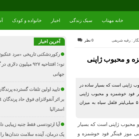
خانه مهتاب
سبک زندگی
اخبار
خانواده و کودک
آش
گار : رقیه شریفی
0 نظر
آخرین اخبار
رکوردشکنی تاریخی «مرد عنکبوت
ه و محبوب ژاپنی
نو»؛ افتتاحیه ۹۲۷ میلیون دلاری
جهانی
ب ژاپنی است که بسیار ساده در
تایید اولین تلفات گسترده پرندگان
ر فود خوشمزه و محبوب ژاپنی
می‌پردازیم: مواد لازم: تخم‌مرغ ۲ عدد آرد ۵۰ گرم شیر ۵۰ میلی‌لیتر فلفل سیاه به میزان
استرالیا
 محبوب ژاپنی است که بسیار
آیا ارتودنسی فقط جنبه زیبایی دا
شی موز فینگر فود خوشمزه و
یک درمان، آینده سلامت دندان‌ها را 