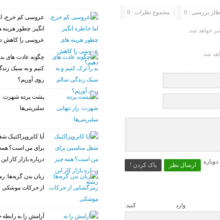
ظار بررسی : 0
مجموع نظرات : 0
عروسی کم خرج، ام
انگیز: چطور هزینه 
ر خواهد شد.
عروسی را کاهش د
اهد شد.
چگونه عادت‌ های بد 
کنیم و به سبک زند
روی آوریم؟
پشت پرده شهرت: را
سلبریتی‌ها
آیا کایروپراکتیک ش
برای من است؟ همه
درباره بازار کار این
وباره
ارسال نظر
پاک کردن !
زبان بدن گربه‌ها: 
از حرکات موشکی
 وارد کنید:
آرامش را به رابطه خ