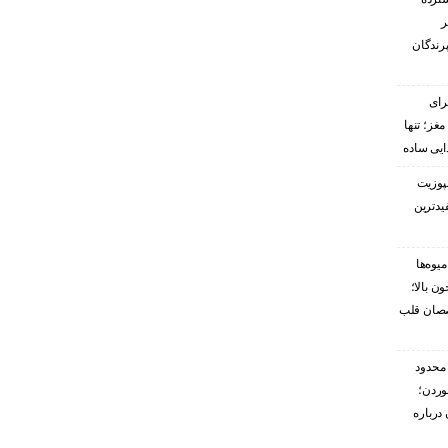
ر
پرندگان
رای
غز؛ تنها
ایی ساده
پوزیت
یدترین
یوه‌ها
ن بالا؛
صصان قلب
محدود
وردن؛
درباره