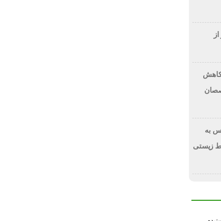
از
 کاهش
صصان
س به
ط زیستی
سترده