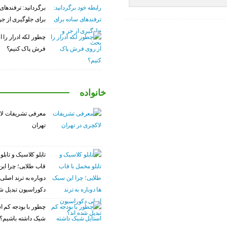
برگردانید: ترفندهای
برای جلوگیری از ج
چطور لکه ادرار را ا
فرش پاک کنیم؟
خانواده
معرفی تشریفات لا
تهران
تابلو کلاسیک و تابلو
قاب طلایی؛ چرا این
دوباره به ترند اصلی
دکوراسیون تبدیل شد
چطور با بودجه کم ا
شیک داشته باشیم؟