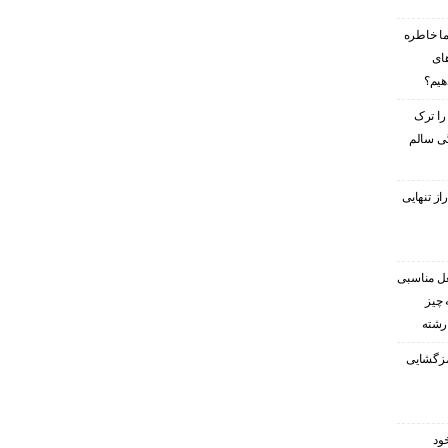
ا خاطره
های
هیم؟
را ترک
گی سالم
ز تنهایی
غل مناسبی
 چیز
 رشته
رمزگشایی
ود