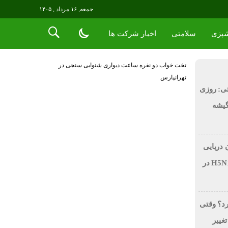
جمعه, ۱۶ مرداد , ۱۴۰۵
پزی
سلامتی
اخبار شرکت ها
تخت خواب دو نفره
ساعت دیواری
شنوایی سنجی در
تهرانپارس
ی: روزی
 در گیشه
 دریایی
بر اثر آنفولانزای فوق حاد پرندگان H5N1 در
رد؟ وقتی
تغییر