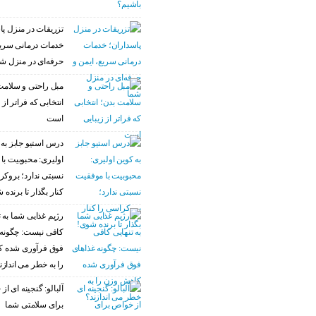
تزریقات در منزل پا
خدمات درمانی سریع
حرفه‌ای در منزل ش
مبل راحتی و سلامت
انتخابی که فراتر از 
است
درس استیو جابز به 
اولیری: محبوبیت با
نسبتی ندارد؛ بروکر
کنار بگذار تا برنده 
رژیم غذایی شما به ت
کافی نیست: چگونه 
فوق فرآوری شده 
را به خطر می اندازن
آلبالو: گنجینه ای ا
برای سلامتی شما