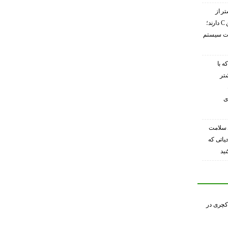
تر از
گریپ‌فروت ویتامین C دارند؛
ویت سیستم
ه با
شتر
ی
 سلامت
حیاتی که
ید
کچری در