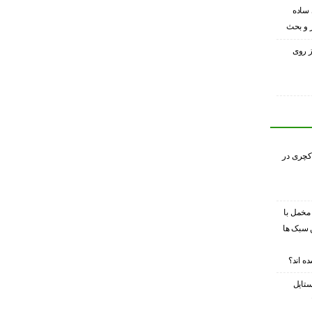
 ساده
ر و بحث
ز روی
کچری در
 مخمل با
 سبک ها
ه اند؟
ستایل