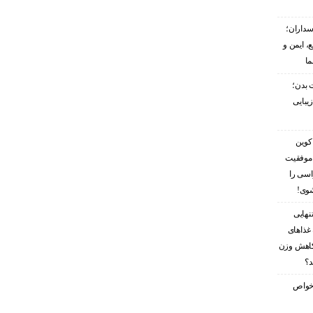
سداران؛
، ایمن و
ما
 بدن؛
زیبایی
کوین
 موفقیت
اسی را
شوی!
نهایی
غذاهای
کاهش وزن
د؟
ز خواص