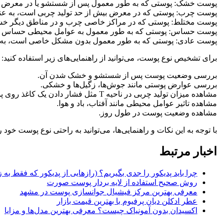
پوست خشک: پوستی که به طور معمول پس از شستشو یا در معرض هو
پوست چرب: پوستی که در معرض بیش از حد تولید چربی است، به عنو
پوست مختلط: پوستی که در مراکز خاصی چرب و در مناطق دیگر خش
پوست حساس: پوستی که به طور معمول به عوامل محیطی حساس است
پوست عادی: پوستی که به طور معمول بدون مشکل خاصی است، به 
برای تشخیص نوع پوست، می‌توانید از راهنمایی‌های زیر استفاده کنید:
بررسی وضعیت پوست پس از شستشو و خشک شدن آن.
بررسی عوارض پوستی مانند جوش‌ها، زگیل‌ها و خشکی.
مشاهده میزان تولید چربی در ناحیه T مثل فشار دادن یک کاغذ روی پوست صورت و بعد از جدا شدن آن، مشاهده ایجاد شده روی کاغذ.
مشاهده تاثیر عوامل محیطی مانند آفتاب، باد و هوا.
مشاهده وضعیت پوست در طول روز.
با توجه به این نکات و راهنمایی‌ها، می‌توانید به راحتی نوع پوس
اخبار مرتبط
چرا باید پدیکور را جدی بگیریم؟ (رازهایی از پدیکور که فقط به
روش صحیح استفاده از لایه بردار پوست صورت
معرفی بهترین مرکز فیشیال جوانسازی پوست در مشهد
عطر ادکلن دیان پرفیوم با بهترین قیمت بازار
اکسیدان بدون آمونیاک چیست؟ معرفی بهترین مدل‌ها و مزایا