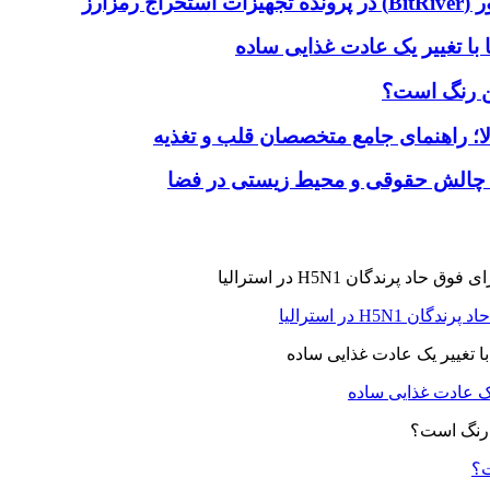
با تغییر یک عادت غذایی ساده
ین رنگ است؟
لا؛ راهنمای جامع متخصصان قلب و تغذیه
 چالش حقوقی و محیط زیستی در فضا
H5N در استرالیا
یک عادت غذایی ساده
ت؟