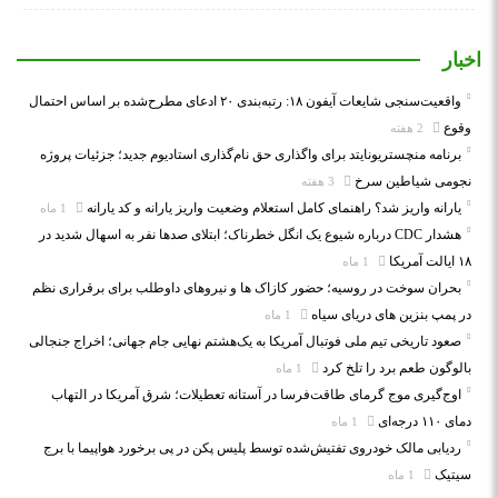
اخبار
واقعیت‌سنجی شایعات آیفون ۱۸: رتبه‌بندی ۲۰ ادعای مطرح‌شده بر اساس احتمال
وقوع
2 هفته
برنامه منچستریونایتد برای واگذاری حق نام‌گذاری استادیوم جدید؛ جزئیات پروژه
نجومی شیاطین سرخ
3 هفته
یارانه واریز شد؟ راهنمای کامل استعلام وضعیت واریز یارانه و کد یارانه
1 ماه
هشدار CDC درباره شیوع یک انگل خطرناک؛ ابتلای صدها نفر به اسهال شدید در
۱۸ ایالت آمریکا
1 ماه
بحران سوخت در روسیه؛ حضور کازاک‌ ها و نیروهای داوطلب برای برقراری نظم
در پمپ بنزین‌ های دریای سیاه
1 ماه
صعود تاریخی تیم ملی فوتبال آمریکا به یک‌هشتم نهایی جام جهانی؛ اخراج جنجالی
بالوگون طعم برد را تلخ کرد
1 ماه
اوج‌گیری موج گرمای طاقت‌فرسا در آستانه تعطیلات؛ شرق آمریکا در التهاب
دمای ۱۱۰ درجه‌ای
1 ماه
ردیابی مالک خودروی تفتیش‌شده توسط پلیس پکن در پی برخورد هواپیما با برج
سیتیک
1 ماه