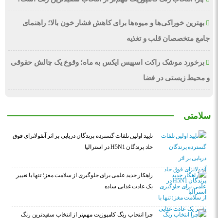
بهترین خوراکی‌ها و میوه‌ها برای کاهش فشار خون بالا؛ راهنمای
جامع متخصصان قلب و تغذیه
برخورد موشک راکت اسپیس ایکس به ماه؛ وقوع یک چالش حقوقی
و محیط زیستی در فضا
سلامتی
تایید اولین تلفات گسترده پرندگان دریایی بر اثر آنفولانزای فوق
حاد پرندگان H5N1 در استرالیا
راهکار جدید علمی برای جلوگیری از سلامت مغز؛ تنها با تغییر
یک عادت غذایی ساده
چرا انتخاب رنگ کامپوزیت مهم‌تر از انتخاب سفیدترین رنگ