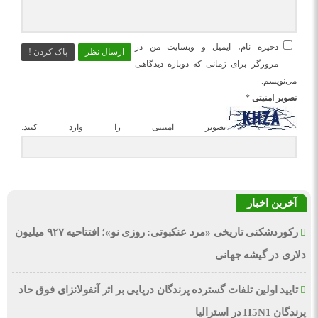
ذخیره نام، ایمیل و وبسایت من در
ارسال نظر
پاک کردن !
مرورگر برای زمانی که دوباره دیدگاهی
می‌نویسم.
تصویر امنیتی
*
تصویر امنیتی را وارد کنید:
آخرین اخبار
رکوردشکنی تاریخی «مرد عنکبوتی: روزی نو»؛ افتتاحیه ۹۲۷ میلیون
دلاری در گیشه جهانی
تایید اولین تلفات گسترده پرندگان دریایی بر اثر آنفولانزای فوق حاد
پرندگان H5N1 در استرالیا