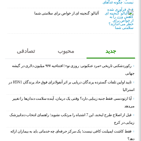
آلبالو: گنجینه ای از خواص برای سلامتی شما
جدید
محبوب
تصادفی
رکوردشکنی تاریخی «مرد عنکبوتی: روزی نو»؛ افتتاحیه ۹۲۷ میلیون دلاری در گیشه
جهانی
تایید اولین تلفات گسترده پرندگان دریایی بر اثر آنفولانزای فوق حاد پرندگان H5N1 در
استرالیا
آیا ارتودنسی فقط جنبه زیبایی دارد؟ وقتی یک درمان، آینده سلامت دندان‌ها را تغییر
می‌دهد
قبل از اصلاح طرح لبخند، این 7 اشتباه را مرتکب نشوید؛ راهنمای انتخاب دندانپزشک
زیبایی در کرج
فقط کاشت ایمپلنت کافی نیست؛ یک مرکز حرفه‌ای چه خدماتی باید به بیماران ارائه
دهد؟