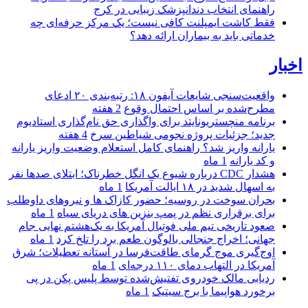
راهنمای انتخاب دندانپزشک زیبایی در کرج
فقط کاشت ایمپلنت کافی نیست؛ یک مرکز حرفه‌ای چه
خدماتی باید به بیماران ارائه دهد؟
اخبار
واقعیت‌سنجی شایعات آیفون ۱۸: رتبه‌بندی ۲۰ ادعای
مطرح‌شده بر اساس احتمال وقوع
2 هفته
برنامه منچستریونایتد برای واگذاری حق نام‌گذاری استادیوم
جدید؛ جزئیات پروژه نجومی شیاطین سرخ
4 هفته
یارانه واریز شد؟ راهنمای کامل استعلام وضعیت واریز یارانه
و کد یارانه
1 ماه
هشدار CDC درباره شیوع یک انگل خطرناک؛ ابتلای صدها نفر
به اسهال شدید در ۱۸ ایالت آمریکا
1 ماه
بحران سوخت در روسیه؛ حضور کازاک‌ ها و نیروهای داوطلب
برای برقراری نظم در پمپ بنزین‌ های دریای سیاه
1 ماه
صعود تاریخی تیم ملی فوتبال آمریکا به یک‌هشتم نهایی جام
جهانی؛ اخراج جنجالی بالوگون طعم برد را تلخ کرد
1 ماه
اوج‌گیری موج گرمای طاقت‌فرسا در آستانه تعطیلات؛ شرق
آمریکا در التهاب دمای ۱۱۰ درجه‌ای
1 ماه
ردیابی مالک خودروی تفتیش‌شده توسط پلیس پکن در پی
برخورد هواپیما با برج سیتیک
1 ماه