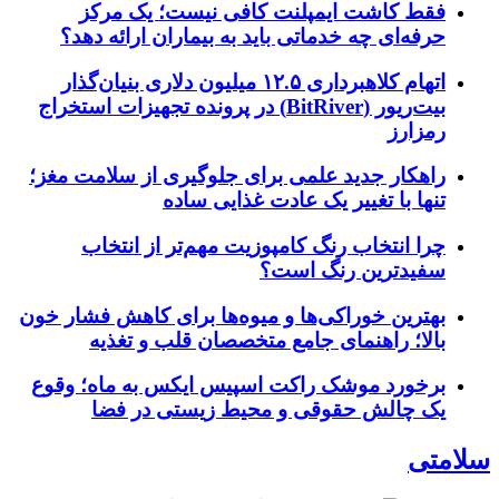
فقط کاشت ایمپلنت کافی نیست؛ یک مرکز
حرفه‌ای چه خدماتی باید به بیماران ارائه دهد؟
اتهام کلاهبرداری ۱۲.۵ میلیون دلاری بنیان‌گذار
بیت‌ریور (BitRiver) در پرونده تجهیزات استخراج
رمزارز
راهکار جدید علمی برای جلوگیری از سلامت مغز؛
تنها با تغییر یک عادت غذایی ساده
چرا انتخاب رنگ کامپوزیت مهم‌تر از انتخاب
سفیدترین رنگ است؟
بهترین خوراکی‌ها و میوه‌ها برای کاهش فشار خون
بالا؛ راهنمای جامع متخصصان قلب و تغذیه
برخورد موشک راکت اسپیس ایکس به ماه؛ وقوع
یک چالش حقوقی و محیط زیستی در فضا
سلامتی