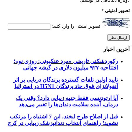
دوباره دیدگاهی می‌نویسم.
تصویر امنیتی
*
تصویر امنیتی را وارد کنید:
آخرین اخبار
رکوردشکنی تاریخی «مرد عنکبوتی: روزی نو»؛
افتتاحیه ۹۲۷ میلیون دلاری در گیشه جهانی
تایید اولین تلفات گسترده پرندگان دریایی بر اثر
آنفولانزای فوق حاد پرندگان H5N1 در استرالیا
آیا ارتودنسی فقط جنبه زیبایی دارد؟ وقتی یک
درمان، آینده سلامت دندان‌ها را تغییر می‌دهد
قبل از اصلاح طرح لبخند، این 7 اشتباه را مرتکب
نشوید؛ راهنمای انتخاب دندانپزشک زیبایی در کرج