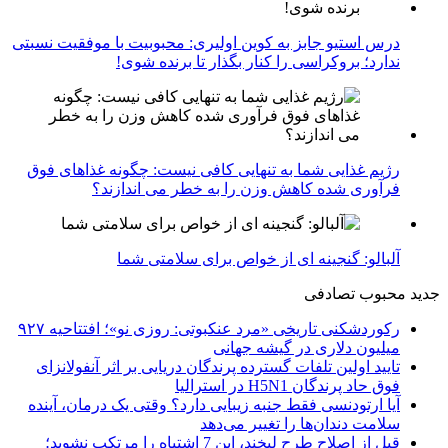
درس استیو جابز به کوین اولیری: محبوبیت با موفقیت نسبتی
ندارد؛ بروکراسی را کنار بگذار تا برنده شوی!
رژیم غذایی شما به تنهایی کافی نیست: چگونه غذاهای فوق
فرآوری شده کاهش وزن را به خطر می اندازند؟
آلبالو: گنجینه ای از خواص برای سلامتی شما
جدید
محبوب
تصادفی
رکوردشکنی تاریخی «مرد عنکبوتی: روزی نو»؛ افتتاحیه ۹۲۷
میلیون دلاری در گیشه جهانی
تایید اولین تلفات گسترده پرندگان دریایی بر اثر آنفولانزای
فوق حاد پرندگان H5N1 در استرالیا
آیا ارتودنسی فقط جنبه زیبایی دارد؟ وقتی یک درمان، آینده
سلامت دندان‌ها را تغییر می‌دهد
قبل از اصلاح طرح لبخند، این 7 اشتباه را مرتکب نشوید؛