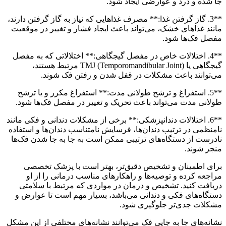
جا شده و درد و عوارضی ایجاد شود.
**3. گاز گرفتن غذا:** مصرف غذاهایی که نیاز به گاز گرفتن دارند،
مانند غذاهای خشک، می‌تواند باعث ایجاد فشار و تغییر در موقعیت
مفصل فک‌ها شود.
**4. اختلالات خاص در مفصل گیجگاهی:** اختلالاتی که به مفصل
گیجگاهی یا TMJ (Temporomandibular Joint) مرتبط هستند،
می‌توانند باعث مشکلات در قفل شدن و رفتن فک شوند.
**5. استفراغ و ترشح طولانی مدت:** استفراغ مکرر و یا ترشح
طولانی مدت می‌تواند باعث تحریک و تغییر در مفصل فک‌ها شود.
**6. اختلالات دندانپزشکی:** برخی از مشکلات دندانی و فکی مانند
نامنظمی در ترتیب دندان‌ها، فرسایش نامتناسب دندان‌ها و استفاده
نادرست از دستگاه‌های ترتیبی ممکن است به جا به جا شدن فک‌ها
منجر شوند.
برای اطمینان و تشخیص دقیق‌تر، بهتر است با پزشک تخصصی
مراجعه کرده و توصیه‌ها و راهکارهای مناسب درمانی را از او
دریافت کنید. تشخیص و درمان در مواردی که مرتبط با سلامتی
دستگاه‌های فکی و دندانی می‌باشد، بسیار مهم است تا عوارض و
مشکلات جدی‌تر جلوگیری شود.
نشانه‌های جا به جایی فک می‌توانند نشانه‌های مختلفی از این مشکل