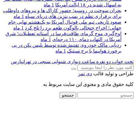
به اسهال شدید در ۱۸ ایالت آمریکا
1 ماه
بحران سوخت در روسیه؛ حضور کازاک‌ ها و نیروهای داوطلب
برای برقراری نظم در پمپ بنزین‌ های دریای سیاه
1 ماه
صعود تاریخی تیم ملی فوتبال آمریکا به یک‌هشتم نهایی جام
جهانی؛ اخراج جنجالی بالوگون طعم برد را تلخ کرد
1 ماه
اوج‌گیری موج گرمای طاقت‌فرسا در آستانه تعطیلات؛ شرق
آمریکا در التهاب دمای ۱۱۰ درجه‌ای
1 ماه
ردیابی مالک خودروی تفتیش‌شده توسط پلیس پکن در پی
برخورد هواپیما با برج سیتیک
1 ماه
تخت خواب دو نفره
ساعت دیواری
شنوایی سنجی در تهرانپارس
طراحی و تولید قالب
دی تمز
کلیه حقوق مادی و معنوی این سایت مربوط به
جستجو