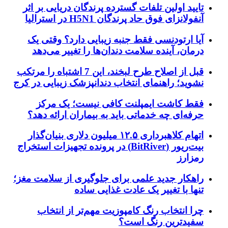
تایید اولین تلفات گسترده پرندگان دریایی بر اثر
آنفولانزای فوق حاد پرندگان H5N1 در استرالیا
آیا ارتودنسی فقط جنبه زیبایی دارد؟ وقتی یک
درمان، آینده سلامت دندان‌ها را تغییر می‌دهد
قبل از اصلاح طرح لبخند، این 7 اشتباه را مرتکب
نشوید؛ راهنمای انتخاب دندانپزشک زیبایی در کرج
فقط کاشت ایمپلنت کافی نیست؛ یک مرکز
حرفه‌ای چه خدماتی باید به بیماران ارائه دهد؟
اتهام کلاهبرداری ۱۲.۵ میلیون دلاری بنیان‌گذار
بیت‌ریور (BitRiver) در پرونده تجهیزات استخراج
رمزارز
راهکار جدید علمی برای جلوگیری از سلامت مغز؛
تنها با تغییر یک عادت غذایی ساده
چرا انتخاب رنگ کامپوزیت مهم‌تر از انتخاب
سفیدترین رنگ است؟