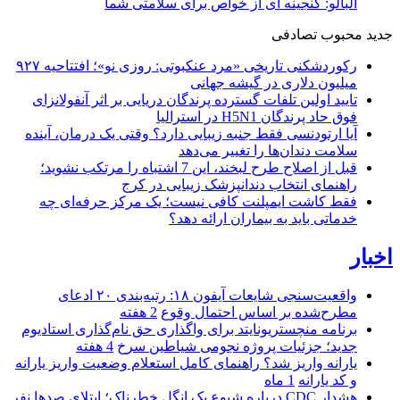
آلبالو: گنجینه ای از خواص برای سلامتی شما
جدید
محبوب
تصادفی
رکوردشکنی تاریخی «مرد عنکبوتی: روزی نو»؛ افتتاحیه ۹۲۷
میلیون دلاری در گیشه جهانی
تایید اولین تلفات گسترده پرندگان دریایی بر اثر آنفولانزای
فوق حاد پرندگان H5N1 در استرالیا
آیا ارتودنسی فقط جنبه زیبایی دارد؟ وقتی یک درمان، آینده
سلامت دندان‌ها را تغییر می‌دهد
قبل از اصلاح طرح لبخند، این 7 اشتباه را مرتکب نشوید؛
راهنمای انتخاب دندانپزشک زیبایی در کرج
فقط کاشت ایمپلنت کافی نیست؛ یک مرکز حرفه‌ای چه
خدماتی باید به بیماران ارائه دهد؟
اخبار
واقعیت‌سنجی شایعات آیفون ۱۸: رتبه‌بندی ۲۰ ادعای
مطرح‌شده بر اساس احتمال وقوع
2 هفته
برنامه منچستریونایتد برای واگذاری حق نام‌گذاری استادیوم
جدید؛ جزئیات پروژه نجومی شیاطین سرخ
4 هفته
یارانه واریز شد؟ راهنمای کامل استعلام وضعیت واریز یارانه
و کد یارانه
1 ماه
هشدار CDC درباره شیوع یک انگل خطرناک؛ ابتلای صدها نفر