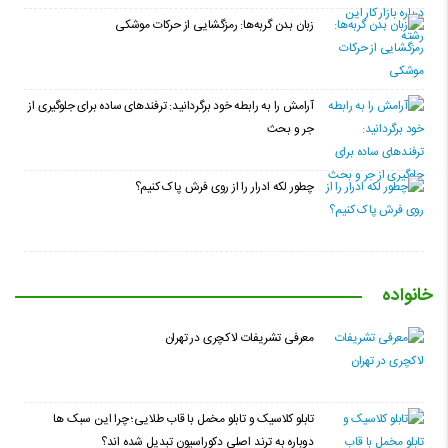
زبان بدن گربه‌ها: رمزگشایی از حرکات موشکی
آرامش را به رابطه خود برگردانید: ترفندهای ساده برای جلوگیری از
جر و بحث
چطور لکه ادرار را از روی فرش پاک کنیم؟
خانواده
معرفی تشریفات لاکچری در تهران
تابلو کلاسیک و تابلو مخمل با قاب طلایی؛ چرا این سبک ها
دوباره به ترند اصلی دکوراسیون تبدیل شده اند؟