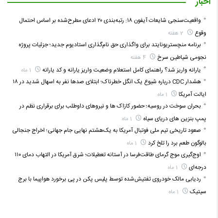
اخبار
واقعیت‌سنجی شایعات آیفون ۱۸: رتبه‌بندی ۲۰ ادعای مطرح‌شده بر اساس احتمال
وقوع
2 هفته
برنامه منچستریونایتد برای واگذاری حق نام‌گذاری استادیوم جدید؛ جزئیات پروژه
نجومی شیاطین سرخ
4 هفته
یارانه واریز شد؟ راهنمای کامل استعلام وضعیت واریز یارانه و کد یارانه
1 ماه
هشدار CDC درباره شیوع یک انگل خطرناک؛ ابتلای صدها نفر به اسهال شدید در ۱۸
ایالت آمریکا
1 ماه
بحران سوخت در روسیه؛ حضور کازاک‌ ها و نیروهای داوطلب برای برقراری نظم در
پمپ بنزین‌ های دریای سیاه
1 ماه
صعود تاریخی تیم ملی فوتبال آمریکا به یک‌هشتم نهایی جام جهانی؛ اخراج جنجالی
بالوگون طعم برد را تلخ کرد
1 ماه
اوج‌گیری موج گرمای طاقت‌فرسا در آستانه تعطیلات؛ شرق آمریکا در التهاب دمای ۱۱۰
درجه‌ای
1 ماه
ردیابی مالک خودروی تفتیش‌شده توسط پلیس پکن در پی برخورد هواپیما با برج
سیتیک
1 ماه