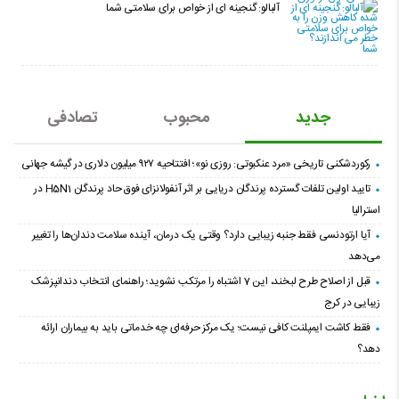
آلبالو: گنجینه ای از خواص برای سلامتی شما
جدید
محبوب
تصادفی
رکوردشکنی تاریخی «مرد عنکبوتی: روزی نو»؛ افتتاحیه ۹۲۷ میلیون دلاری در گیشه جهانی
تایید اولین تلفات گسترده پرندگان دریایی بر اثر آنفولانزای فوق حاد پرندگان H5N1 در
استرالیا
آیا ارتودنسی فقط جنبه زیبایی دارد؟ وقتی یک درمان، آینده سلامت دندان‌ها را تغییر
می‌دهد
قبل از اصلاح طرح لبخند، این 7 اشتباه را مرتکب نشوید؛ راهنمای انتخاب دندانپزشک
زیبایی در کرج
فقط کاشت ایمپلنت کافی نیست؛ یک مرکز حرفه‌ای چه خدماتی باید به بیماران ارائه
دهد؟