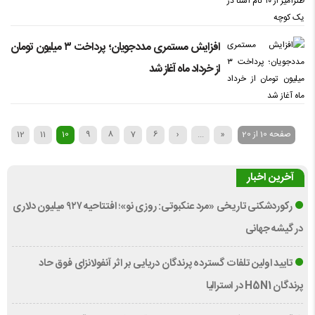
افزایش مستمری مددجویان؛ پرداخت ۳ میلیون تومان
از خرداد ماه آغاز شد
صفحه 10 از 20
«
...
‹
6
7
8
9
10
11
12
3
آخرین اخبار
رکوردشکنی تاریخی «مرد عنکبوتی: روزی نو»؛ افتتاحیه ۹۲۷ میلیون دلاری
در گیشه جهانی
تایید اولین تلفات گسترده پرندگان دریایی بر اثر آنفولانزای فوق حاد
پرندگان H5N1 در استرالیا