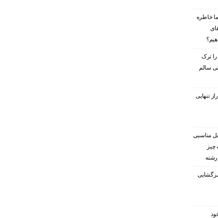
ا خاطره
های
هیم؟
را ترک
گی سالم
ز تنهایی
غل مناسبی
 چیز
 رشته
رمزگشایی
ود