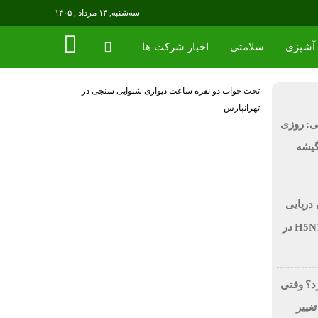
سه‌شنبه, ۱۳ مرداد , ۱۴۰۵
آشپزی
سلامتی
اخبار شرکت ها
تخت خواب دو نفره
ساعت دیواری
شنوایی سنجی در
تهرانپارس
ی: روزی
 در گیشه
 دریایی
بر اثر آنفولانزای فوق حاد پرندگان H5N1 در
رد؟ وقتی
تغییر