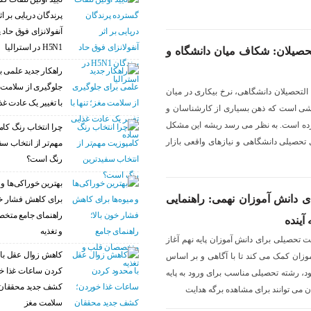
پرندگان دریایی بر اث
آنفولانزای فوق حاد 
H5N1 در استرالیا
تحصیلان: شکاف میان دانشگاه و
راهکار جدید علمی ب
جلوگیری از سلامت م
 التحصیلان دانشگاهی، نرخ بیکاری در میان
با تغییر یک عادت غذ
سشی است که ذهن بسیاری از کارشناسان و
کرده است. به نظر می رسد ریشه این مشکل
چرا انتخاب رنگ کام
تحصیلی دانشگاهی و نیازهای واقعی بازار
مهم‌تر از انتخاب سف
رنگ است؟
بهترین خوراکی‌ها و م
ی دانش آموزان نهمی: راهنمایی
برای کاهش فشار خو
راهنمای جامع متخ
آینده
و تغذیه
آیند هدایت تحصیلی برای دانش آموزان پایه نهم آغاز
کاهش زوال عقل با 
موزان کمک می کند تا با آگاهی و بر اساس
کردن ساعات غذا خ
ود، رشته تحصیلی مناسب برای ورود به پایه
کشف جدید محققان 
ان می توانند برای مشاهده برگه هدایت
سلامت مغز