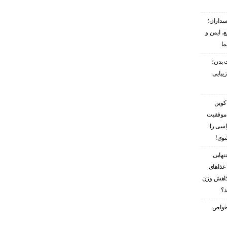
سداران؛
، ایمن و
ما
 بدن؛
زیبایی
کوین
 موفقیت
اسی را
شوی!
نهایی
غذاهای
کاهش وزن
د؟
ز خواص