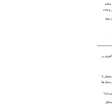
 ساده
ر و بحث
ز روی
کچری در
 مخمل با
 سبک ها
ه اند؟
ستایل