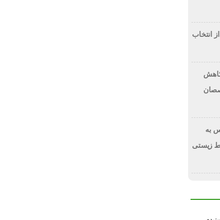
از انتخاب
 کاهش
صصان
 به
ط زیستی
سترده