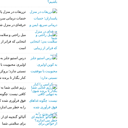
تزریقات در منزل پا
خدمات درمانی سریع
حرفه‌ای در منزل ش
مبل راحتی و سلامت
انتخابی که فراتر از 
است
درس استیو جابز به 
اولیری: محبوبیت با
نسبتی ندارد؛ بروکر
کنار بگذار تا برنده 
رژیم غذایی شما به ت
کافی نیست: چگونه 
فوق فرآوری شده 
را به خطر می اندازن
آلبالو: گنجینه ای ا
برای سلامتی شما