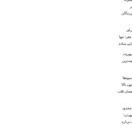
ر
پرندگان
رای
غز؛ تنها
ایی ساده
پوزیت
یدترین
یوه‌ها
ن بالا؛
صصان قلب
محدود
وردن؛
درباره