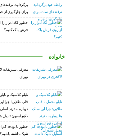
برگردانید: ترفندهای
برای جلوگیری از ج
چطور لکه ادرار را ا
فرش پاک کنیم؟
خانواده
معرفی تشریفات لا
تهران
تابلو کلاسیک و تابلو
قاب طلایی؛ چرا این
دوباره به ترند اصلی
دکوراسیون تبدیل شد
چطور با بودجه کم ا
شیک داشته باشیم؟