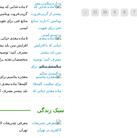
۷ ماده غذایی که بیش
›
11
10
9
8
7
منابع غنی برای تق
ایمنی
۵ ماده مغذی حیاتی ک
افزایش سن باید بی
مصرف کنید؛ توصیه
متخصصان تغذیه برا
سالمندی سالم
معجزه پتاسیم برای
کلیه‌ها؛ ماده مغذی 
باید بیشتر مصرف کن
سبک زندگی
معرفی تشریفات لا
تهران