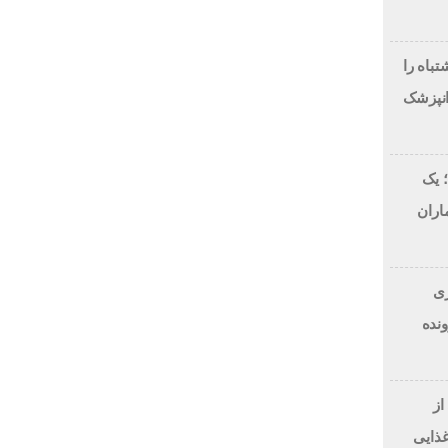
لاح طرح لبخند، این 7 اشتباه را
انپزشک
 یک
اران
 دلاری
BitRi) در پرونده
از
غذایی