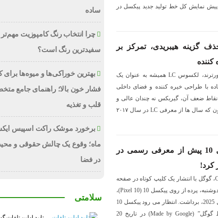
ا پیش نمایش کل خط تولید جدید پیکسل در
ساده
چرا انتخاب رنگ کامپوزیت مهم‌تر 
س LC 2026: حذف گزینه هیبریدی، تمرکز بر
سفیدترین رنگ است؟
بهترین خوراکی‌ها و میوه‌ها برای
به گزارش خانه مهتاب از موتورترند، لکسوس LC همیشه به عنوان یک
اده با طراحی خیره کننده و فضای داخلی
فشار خون بالا؛ راهنمای جامع متخ
نقاط ضعف آن، گیربکس نه چندان عالی و
قلب و تغذیه
مدل هیبریدی LC500h بود. اکنون که سال ها از معرفی LC در سال ۲۰۱۷
برخورد موشک راکت اسپیس ایکس
ماه؛ وقوع یک چالش حقوقی و محی
گوگل با نمایش پیکسل 10 پیش از معرفی رسمی در
در فضا
 کرد!
به گزارش خانه مهتاب از CNET، گوگل با انتشار یک کلیپ کوتاه در صفحه
اصلی فروشگاه گوگل در روز دوشنبه، پرده از روی پیکسل 10 (Pixel 10)،
سلامتی
گوشی پرچم دار خود برای سال 2025، برداشت. انتظار می رود پیکسل 10
در رویداد “ساخته شده توسط گوگل” (Made by Google) در تاریخ 20
تایید اولین تلفات گ