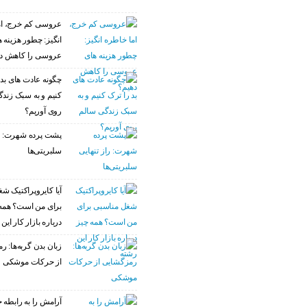
عروسی کم خرج، ام
انگیز: چطور هزینه 
عروسی را کاهش د
چگونه عادت‌ های بد 
کنیم و به سبک زند
روی آوریم؟
پشت پرده شهرت: را
سلبریتی‌ها
آیا کایروپراکتیک ش
برای من است؟ همه
درباره بازار کار این
زبان بدن گربه‌ها: 
از حرکات موشکی
آرامش را به رابطه خ