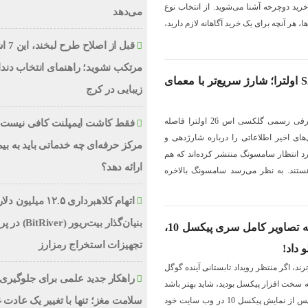
خرید دوچرخه آشنا می‌شوید. از انتخاب نوع
می‌دهد
، هر آنچه برای یک خرید آگاهانه لازم دارید،
قبل از اص
مرتکب نشوید؛ راهنمای انتخاب دند
انتظارات از گلکسی S26 اولترا؛ شارژ سریع‌تر با معمای
زیبایی در کرج
با اینکه هنوز چندین ماه تا معرفی رسمی گلکسی اس 26 اولترا فاصله
فقط کاشت ایمپلنت کافی نیست؛
های اخیر اطلاعاتی را درباره شارژدهی و
مرکز حرفه‌ای چه خدماتی باید به بیم
د انتظار سامسونگ منتشر کرده‌اند که هم
ارائه دهد؟
 هستند. به نظر می‌رسد سامسونگ بالاخره
اتهام کلاهبرداری ۱۲.۵ میلیون
بنیان‌گذار بیت‌ریور (ver
گوگل با انتشار ناخواسته تصاویر کامل سری پیکسل 10،
تجهیزات استخراج رمزارز
و داد!
ند، اگر منتظر رویداد تابستانی آینده گوگل
راهکار جدید علمی برای جلوگیری 
 سخت افزار پیکسل بودید، شاید بهتر باشد
سلامت مغز؛ تنها با تغییر یک عادت 
از ادامه خواندن دست بکشید. پس از نمایش پیکسل 10 در وب سایت خود