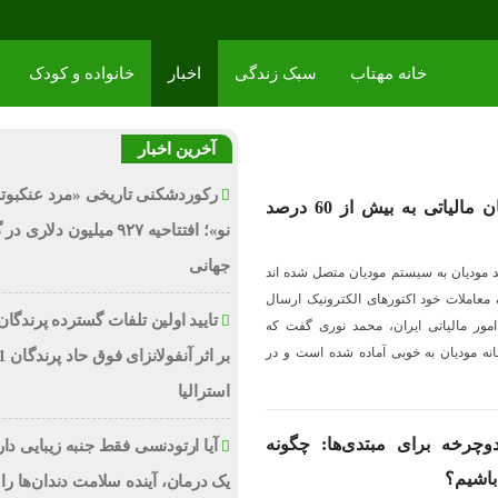
خانه مهتاب
سبک زندگی
اخبار
خانواده و کودک
آخرین اخبار
رکوردشکنی تاریخی «مرد عنکبوت
اتصال به سامانه مودیان مالیاتی به بیش از 60 درصد
نو»؛ افتتاحیه ۹۲۷ میلیون دلاری
جهانی
حاضر بیش از ۶۰ درصد مودیان به سیستم مودیان متصل شده اند
عاملات خود اکتورهای الکترونیک ارسال
تایید اولین تلفات گسترده پرندگان
امور مالیاتی ایران، محمد نوری گفت که
نه مودیان به خوبی آماده شده است و در
استرالیا
وچرخه برای مبتدی‌ها: چگونه
آیا ارتودنسی فقط جنبه زیبایی دا
 باشیم؟
یک درمان، آینده سلامت دندان‌ها را 