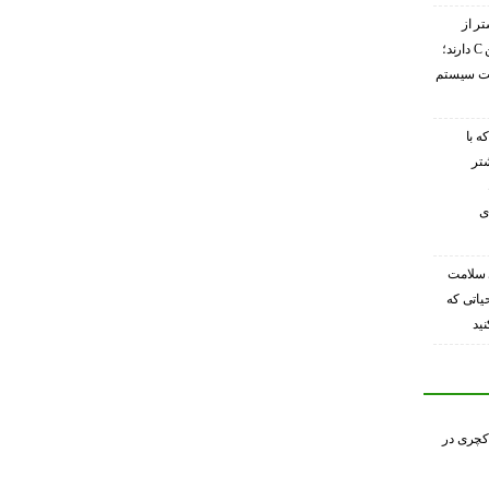
تر از
گریپ‌فروت ویتامین C دارند؛
ویت سیستم
ه با
شتر
ی
 سلامت
حیاتی که
ید
کچری در