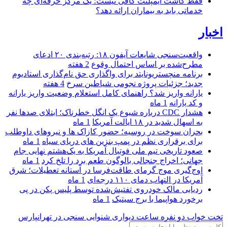
فقط کاشت ایمپلنت کافی نیست؛ یک مرکز حرفه‌ای چه
خدماتی باید به بیماران ارائه دهد؟
اخبار
واقعیت‌سنجی شایعات آیفون ۱۸: رتبه‌بندی ۲۰ ادعای
مطرح‌شده بر اساس احتمال وقوع
2 هفته
برنامه منچستریونایتد برای واگذاری حق نام‌گذاری استادیوم
جدید؛ جزئیات پروژه نجومی شیاطین سرخ
4 هفته
یارانه واریز شد؟ راهنمای کامل استعلام وضعیت واریز یارانه
و کد یارانه
1 ماه
هشدار CDC درباره شیوع یک انگل خطرناک؛ ابتلای صدها نفر
به اسهال شدید در ۱۸ ایالت آمریکا
1 ماه
بحران سوخت در روسیه؛ حضور کازاک‌ ها و نیروهای داوطلب
برای برقراری نظم در پمپ بنزین‌ های دریای سیاه
1 ماه
صعود تاریخی تیم ملی فوتبال آمریکا به یک‌هشتم نهایی جام
جهانی؛ اخراج جنجالی بالوگون طعم برد را تلخ کرد
1 ماه
اوج‌گیری موج گرمای طاقت‌فرسا در آستانه تعطیلات؛ شرق
آمریکا در التهاب دمای ۱۱۰ درجه‌ای
1 ماه
ردیابی مالک خودروی تفتیش‌شده توسط پلیس پکن در پی
برخورد هواپیما با برج سیتیک
1 ماه
تخت خواب دو نفره
ساعت دیواری
شنوایی سنجی در تهرانپارس