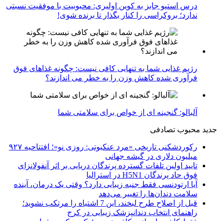
درس استیو جابز به کوین اولیری: محبوبیت با موفقیت نسبتی
ندارد؛ بروکراسی را کنار بگذار تا برنده شوی!
رژیم غذایی شما به تنهایی کافی نیست: چگونه غذاهای فوق
فرآوری شده کاهش وزن را به خطر می اندازند؟
آلبالو: گنجینه ای از خواص برای سلامتی شما
جدید
محبوب
تصادفی
رکوردشکنی تاریخی «مرد عنکبوتی: روزی نو»؛ افتتاحیه ۹۲۷
میلیون دلاری در گیشه جهانی
تایید اولین تلفات گسترده پرندگان دریایی بر اثر آنفولانزای
فوق حاد پرندگان H5N1 در استرالیا
آیا ارتودنسی فقط جنبه زیبایی دارد؟ وقتی یک درمان، آینده
سلامت دندان‌ها را تغییر می‌دهد
قبل از اصلاح طرح لبخند، این 7 اشتباه را مرتکب نشوید؛
راهنمای انتخاب دندانپزشک زیبایی در کرج