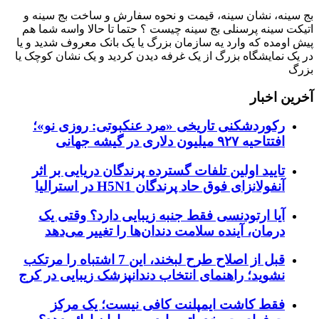
بج سینه، نشان سینه، قیمت و نحوه سفارش و ساخت بج سینه و
اتیکت سینه پرسنلی بج سینه چیست ؟ حتما تا حالا واسه شما هم
پیش اومده که وارد یه سازمان بزرگ یا یک بانک معروف شدید و یا
در یک نمایشگاه بزرگ از یک غرفه دیدن کردید و یک نشان کوچک یا
بزرگ
آخرین اخبار
رکوردشکنی تاریخی «مرد عنکبوتی: روزی نو»؛
افتتاحیه ۹۲۷ میلیون دلاری در گیشه جهانی
تایید اولین تلفات گسترده پرندگان دریایی بر اثر
آنفولانزای فوق حاد پرندگان H5N1 در استرالیا
آیا ارتودنسی فقط جنبه زیبایی دارد؟ وقتی یک
درمان، آینده سلامت دندان‌ها را تغییر می‌دهد
قبل از اصلاح طرح لبخند، این 7 اشتباه را مرتکب
نشوید؛ راهنمای انتخاب دندانپزشک زیبایی در کرج
فقط کاشت ایمپلنت کافی نیست؛ یک مرکز