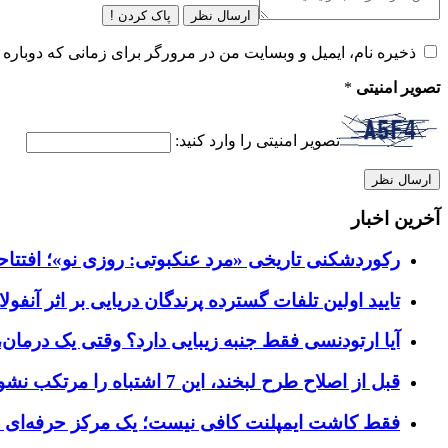
ارسال نظر
پاک کردن !
ذخیره نام، ایمیل و وبسایت من در مرورگر برای زمانی که دوباره 
تصویر امنیتی
*
تصویر امنیتی را وارد کنید:
آخرین اخبار
رکوردشکنی تاریخی «مرد عنکبوتی: روزی نو»؛ افتتاحیه ۹۲۷ میلیون دلاری در گیشه ج
تایید اولین تلفات گسترده پرندگان دریایی بر اثر آنفولانزای فوق ح
آیا ارتودنسی فقط جنبه زیبایی دارد؟ وقتی یک درمان، 
قبل از اصلاح طرح لبخند، این 7 اشتباه را مرتکب نشوید؛ راهنمای انتخاب دندانپزشک زیبایی در کرج
فقط کاشت ایمپلنت کافی نیست؛ یک مرکز حرفه‌ای چه خ