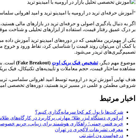
“آموزش حرفه‌ای ترید در ارومیه با امیدینو ترید و امید اهروانی سلما
اگر به دنبال یادگیری اصولی و حرفه‌ای ترید در بازارهای مالی هستید
بر درک عمیق رفتار قیمت، استفاده از ابزارهای تحلیلی و شناخت موق
یکی از مهم‌ترین مفاهیمی که در دوره‌های امیدینو ترید آموزش داده می
با کمک آن می‌توان روند قیمت را شناسایی کرد، نقاط ورود و خروج م
تصمیم‌گیری‌های تریدر می‌شود.
موضوع مهم دیگر،
تشخیص فیک بریک اوت
(Fake Breakout)
است. بسی
مشاهده ساختار قیمت، حجم معاملات و تأییدیه‌های تکنیکال، فیک بریک
هدف نهایی آموزش ترید در ارومیه توسط امید اهروانی سلماسی، تربیت تر
شروعی مطمئن و علمی در مسیر ترید هستید، دوره‌های تخصصی امیدین
اخبار مرتبط
شرکت‌ها با پول کم کجا سرمایه‌گذاری کنیم؟
اپراتوری دستگاه لیزر طلا؛ مهارتی پرکاربرد در کارگاه‌های طل
خرید فنس چمنی؛ راهکاری هوشمند برای زیبایی، حریم خصوصی 
معرفی تشریفات لاکچری در تهران
درخواست ون اینترنتی