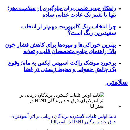
راهکار جدید علمی برای جلوگیری از سلامت مغز؛
تنها با تغییر یک عادت غذایی ساده
چرا انتخاب رنگ کامپوزیت مهم‌تر از انتخاب
سفیدترین رنگ است؟
بهترین خوراکی‌ها و میوه‌ها برای کاهش فشار خون
بالا؛ راهنمای جامع متخصصان قلب و تغذیه
برخورد موشک راکت اسپیس ایکس به ماه؛ وقوع
یک چالش حقوقی و محیط زیستی در فضا
سلامتی
تایید اولین تلفات گسترده پرندگان دریایی بر اثر آنفولانزای
فوق حاد پرندگان H5N1 در استرالیا