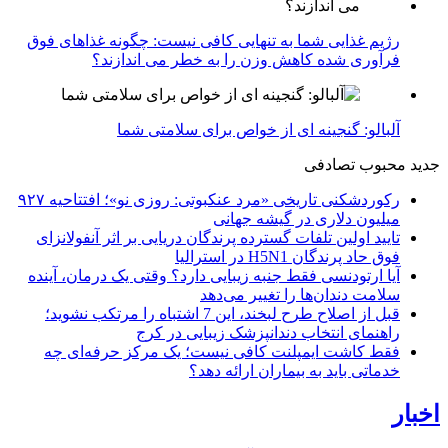
رژیم غذایی شما به تنهایی کافی نیست: چگونه غذاهای فوق
فرآوری شده کاهش وزن را به خطر می اندازند؟
آلبالو: گنجینه ای از خواص برای سلامتی شما
جدید
محبوب
تصادفی
رکوردشکنی تاریخی «مرد عنکبوتی: روزی نو»؛ افتتاحیه ۹۲۷
میلیون دلاری در گیشه جهانی
تایید اولین تلفات گسترده پرندگان دریایی بر اثر آنفولانزای
فوق حاد پرندگان H5N1 در استرالیا
آیا ارتودنسی فقط جنبه زیبایی دارد؟ وقتی یک درمان، آینده
سلامت دندان‌ها را تغییر می‌دهد
قبل از اصلاح طرح لبخند، این 7 اشتباه را مرتکب نشوید؛
راهنمای انتخاب دندانپزشک زیبایی در کرج
فقط کاشت ایمپلنت کافی نیست؛ یک مرکز حرفه‌ای چه
خدماتی باید به بیماران ارائه دهد؟
اخبار