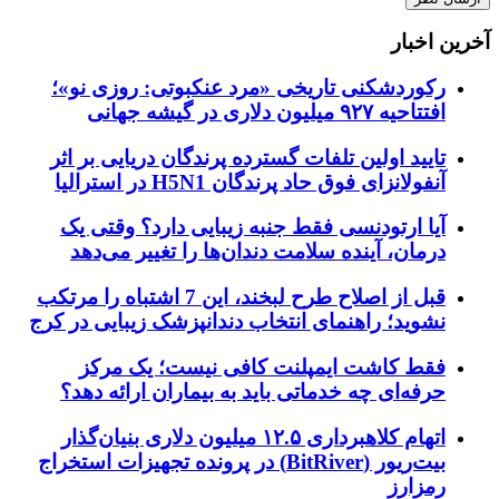
آخرین اخبار
رکوردشکنی تاریخی «مرد عنکبوتی: روزی نو»؛
افتتاحیه ۹۲۷ میلیون دلاری در گیشه جهانی
تایید اولین تلفات گسترده پرندگان دریایی بر اثر
آنفولانزای فوق حاد پرندگان H5N1 در استرالیا
آیا ارتودنسی فقط جنبه زیبایی دارد؟ وقتی یک
درمان، آینده سلامت دندان‌ها را تغییر می‌دهد
قبل از اصلاح طرح لبخند، این 7 اشتباه را مرتکب
نشوید؛ راهنمای انتخاب دندانپزشک زیبایی در کرج
فقط کاشت ایمپلنت کافی نیست؛ یک مرکز
حرفه‌ای چه خدماتی باید به بیماران ارائه دهد؟
اتهام کلاهبرداری ۱۲.۵ میلیون دلاری بنیان‌گذار
بیت‌ریور (BitRiver) در پرونده تجهیزات استخراج
رمزارز