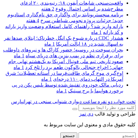
واقعیت‌سنجی شایعات آیفون ۱۸: رتبه‌بندی ۲۰ ادعای
مطرح‌شده بر اساس احتمال وقوع
2 هفته
برنامه منچستریونایتد برای واگذاری حق نام‌گذاری استادیوم
جدید؛ جزئیات پروژه نجومی شیاطین سرخ
4 هفته
یارانه واریز شد؟ راهنمای کامل استعلام وضعیت واریز یارانه
و کد یارانه
1 ماه
هشدار CDC درباره شیوع یک انگل خطرناک؛ ابتلای صدها نفر
به اسهال شدید در ۱۸ ایالت آمریکا
1 ماه
بحران سوخت در روسیه؛ حضور کازاک‌ ها و نیروهای داوطلب
برای برقراری نظم در پمپ بنزین‌ های دریای سیاه
1 ماه
صعود تاریخی تیم ملی فوتبال آمریکا به یک‌هشتم نهایی جام
جهانی؛ اخراج جنجالی بالوگون طعم برد را تلخ کرد
1 ماه
اوج‌گیری موج گرمای طاقت‌فرسا در آستانه تعطیلات؛ شرق
آمریکا در التهاب دمای ۱۱۰ درجه‌ای
1 ماه
ردیابی مالک خودروی تفتیش‌شده توسط پلیس پکن در پی
برخورد هواپیما با برج سیتیک
1 ماه
تخت خواب دو نفره
ساعت دیواری
شنوایی سنجی در تهرانپارس
طراحی و تولید قالب
دی تمز
کلیه حقوق مادی و معنوی این سایت مربوط به
جستجو