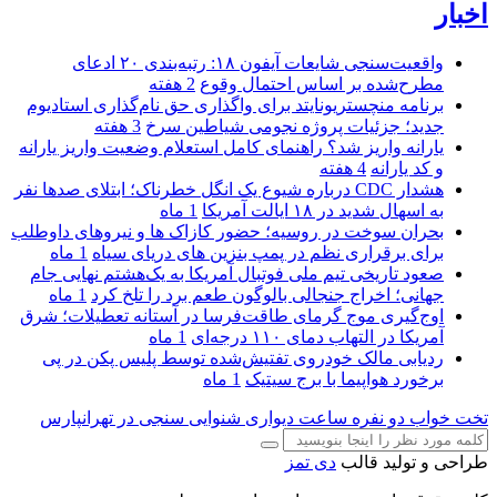
اخبار
واقعیت‌سنجی شایعات آیفون ۱۸: رتبه‌بندی ۲۰ ادعای
مطرح‌شده بر اساس احتمال وقوع
2 هفته
برنامه منچستریونایتد برای واگذاری حق نام‌گذاری استادیوم
جدید؛ جزئیات پروژه نجومی شیاطین سرخ
3 هفته
یارانه واریز شد؟ راهنمای کامل استعلام وضعیت واریز یارانه
و کد یارانه
4 هفته
هشدار CDC درباره شیوع یک انگل خطرناک؛ ابتلای صدها نفر
به اسهال شدید در ۱۸ ایالت آمریکا
1 ماه
بحران سوخت در روسیه؛ حضور کازاک‌ ها و نیروهای داوطلب
برای برقراری نظم در پمپ بنزین‌ های دریای سیاه
1 ماه
صعود تاریخی تیم ملی فوتبال آمریکا به یک‌هشتم نهایی جام
جهانی؛ اخراج جنجالی بالوگون طعم برد را تلخ کرد
1 ماه
اوج‌گیری موج گرمای طاقت‌فرسا در آستانه تعطیلات؛ شرق
آمریکا در التهاب دمای ۱۱۰ درجه‌ای
1 ماه
ردیابی مالک خودروی تفتیش‌شده توسط پلیس پکن در پی
برخورد هواپیما با برج سیتیک
1 ماه
تخت خواب دو نفره
ساعت دیواری
شنوایی سنجی در تهرانپارس
طراحی و تولید قالب
دی تمز