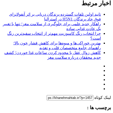
اخبار مرتبط
تایید اولین تلفات گسترده پرندگان دریایی بر اثر آنفولانزای
فوق حاد پرندگان H5N1 در استرالیا
راهکار جدید علمی برای جلوگیری از سلامت مغز؛ تنها با تغییر
یک عادت غذایی ساده
چرا انتخاب رنگ کامپوزیت مهم‌تر از انتخاب سفیدترین رنگ
است؟
بهترین خوراکی‌ها و میوه‌ها برای کاهش فشار خون بالا؛
راهنمای جامع متخصصان قلب و تغذیه
کاهش زوال عقل با محدود کردن ساعات غذا خوردن؛ کشف
جدید محققان درباره سلامت مغز
لینک کوتاه
برچسب ها :