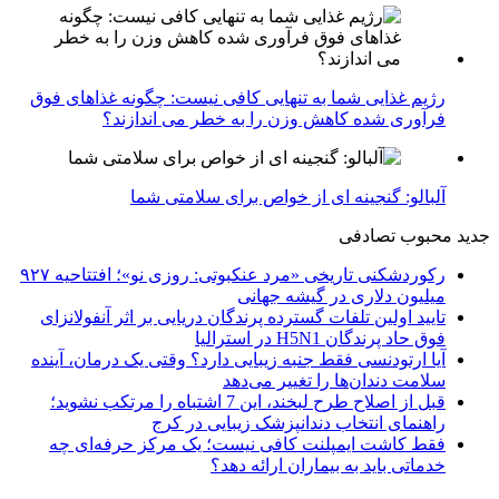
رژیم غذایی شما به تنهایی کافی نیست: چگونه غذاهای فوق
فرآوری شده کاهش وزن را به خطر می اندازند؟
آلبالو: گنجینه ای از خواص برای سلامتی شما
جدید
محبوب
تصادفی
رکوردشکنی تاریخی «مرد عنکبوتی: روزی نو»؛ افتتاحیه ۹۲۷
میلیون دلاری در گیشه جهانی
تایید اولین تلفات گسترده پرندگان دریایی بر اثر آنفولانزای
فوق حاد پرندگان H5N1 در استرالیا
آیا ارتودنسی فقط جنبه زیبایی دارد؟ وقتی یک درمان، آینده
سلامت دندان‌ها را تغییر می‌دهد
قبل از اصلاح طرح لبخند، این 7 اشتباه را مرتکب نشوید؛
راهنمای انتخاب دندانپزشک زیبایی در کرج
فقط کاشت ایمپلنت کافی نیست؛ یک مرکز حرفه‌ای چه
خدماتی باید به بیماران ارائه دهد؟