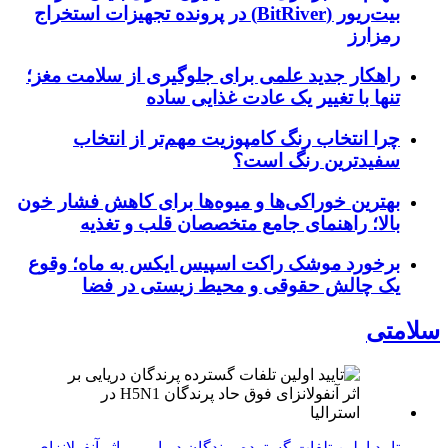
بیت‌ریور (BitRiver) در پرونده تجهیزات استخراج
رمزارز
راهکار جدید علمی برای جلوگیری از سلامت مغز؛
تنها با تغییر یک عادت غذایی ساده
چرا انتخاب رنگ کامپوزیت مهم‌تر از انتخاب
سفیدترین رنگ است؟
بهترین خوراکی‌ها و میوه‌ها برای کاهش فشار خون
بالا؛ راهنمای جامع متخصصان قلب و تغذیه
برخورد موشک راکت اسپیس ایکس به ماه؛ وقوع
یک چالش حقوقی و محیط زیستی در فضا
سلامتی
تایید اولین تلفات گسترده پرندگان دریایی بر اثر آنفولانزای