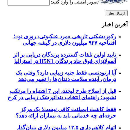
تصویر امنیتی را وارد کنید:
آخرین اخبار
رکوردشکنی تاریخی «مرد عنکبوتی: روزی نو»؛
افتتاحیه ۹۲۷ میلیون دلاری در گیشه جهانی
تایید اولین تلفات گسترده پرندگان دریایی بر اثر
آنفولانزای فوق حاد پرندگان H5N1 در استرالیا
آیا ارتودنسی فقط جنبه زیبایی دارد؟ وقتی یک
درمان، آینده سلامت دندان‌ها را تغییر می‌دهد
قبل از اصلاح طرح لبخند، این 7 اشتباه را مرتکب
نشوید؛ راهنمای انتخاب دندانپزشک زیبایی در کرج
فقط کاشت ایمپلنت کافی نیست؛ یک مرکز
حرفه‌ای چه خدماتی باید به بیماران ارائه دهد؟
اتهام کلاهبرداری ۱۲.۵ میلیون دلاری بنیان‌گذار