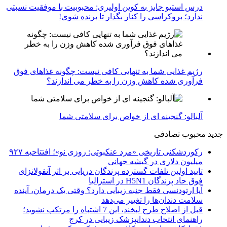
درس استیو جابز به کوین اولیری: محبوبیت با موفقیت نسبتی
ندارد؛ بروکراسی را کنار بگذار تا برنده شوی!
رژیم غذایی شما به تنهایی کافی نیست: چگونه غذاهای فوق
فرآوری شده کاهش وزن را به خطر می اندازند؟
آلبالو: گنجینه ای از خواص برای سلامتی شما
جدید
محبوب
تصادفی
رکوردشکنی تاریخی «مرد عنکبوتی: روزی نو»؛ افتتاحیه ۹۲۷
میلیون دلاری در گیشه جهانی
تایید اولین تلفات گسترده پرندگان دریایی بر اثر آنفولانزای
فوق حاد پرندگان H5N1 در استرالیا
آیا ارتودنسی فقط جنبه زیبایی دارد؟ وقتی یک درمان، آینده
سلامت دندان‌ها را تغییر می‌دهد
قبل از اصلاح طرح لبخند، این 7 اشتباه را مرتکب نشوید؛
راهنمای انتخاب دندانپزشک زیبایی در کرج