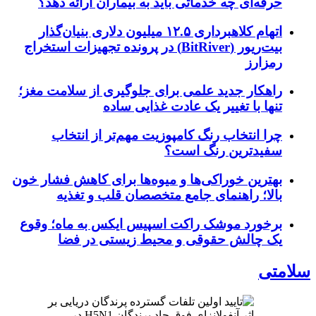
حرفه‌ای چه خدماتی باید به بیماران ارائه دهد؟
اتهام کلاهبرداری ۱۲.۵ میلیون دلاری بنیان‌گذار
بیت‌ریور (BitRiver) در پرونده تجهیزات استخراج
رمزارز
راهکار جدید علمی برای جلوگیری از سلامت مغز؛
تنها با تغییر یک عادت غذایی ساده
چرا انتخاب رنگ کامپوزیت مهم‌تر از انتخاب
سفیدترین رنگ است؟
بهترین خوراکی‌ها و میوه‌ها برای کاهش فشار خون
بالا؛ راهنمای جامع متخصصان قلب و تغذیه
برخورد موشک راکت اسپیس ایکس به ماه؛ وقوع
یک چالش حقوقی و محیط زیستی در فضا
سلامتی