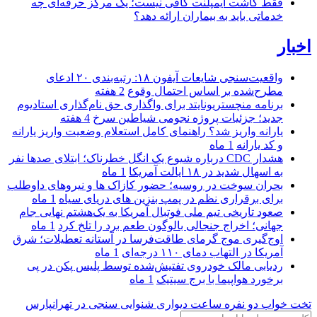
فقط کاشت ایمپلنت کافی نیست؛ یک مرکز حرفه‌ای چه
خدماتی باید به بیماران ارائه دهد؟
اخبار
واقعیت‌سنجی شایعات آیفون ۱۸: رتبه‌بندی ۲۰ ادعای
مطرح‌شده بر اساس احتمال وقوع
2 هفته
برنامه منچستریونایتد برای واگذاری حق نام‌گذاری استادیوم
جدید؛ جزئیات پروژه نجومی شیاطین سرخ
4 هفته
یارانه واریز شد؟ راهنمای کامل استعلام وضعیت واریز یارانه
و کد یارانه
1 ماه
هشدار CDC درباره شیوع یک انگل خطرناک؛ ابتلای صدها نفر
به اسهال شدید در ۱۸ ایالت آمریکا
1 ماه
بحران سوخت در روسیه؛ حضور کازاک‌ ها و نیروهای داوطلب
برای برقراری نظم در پمپ بنزین‌ های دریای سیاه
1 ماه
صعود تاریخی تیم ملی فوتبال آمریکا به یک‌هشتم نهایی جام
جهانی؛ اخراج جنجالی بالوگون طعم برد را تلخ کرد
1 ماه
اوج‌گیری موج گرمای طاقت‌فرسا در آستانه تعطیلات؛ شرق
آمریکا در التهاب دمای ۱۱۰ درجه‌ای
1 ماه
ردیابی مالک خودروی تفتیش‌شده توسط پلیس پکن در پی
برخورد هواپیما با برج سیتیک
1 ماه
تخت خواب دو نفره
ساعت دیواری
شنوایی سنجی در تهرانپارس