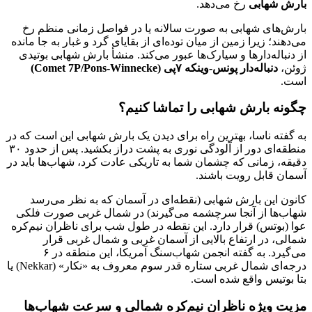
بارش شهابی
رخ می‌دهد.
بارش‌های شهابی به صورت سالانه یا در فواصل زمانی منظم رخ
می‌دهند؛ زیرا زمین از میان توده‌ای از بقایای گرد و غبار به جا مانده
از دنباله‌دارها و سیارک‌ها عبور می‌کند. منشأ بارش شهابی بوتیدی
ژوئن،
دنباله‌دار پونس-وینکه ۷پی (Comet 7P/Pons-Winnecke)
است.
چگونه بارش شهابی را تماشا کنیم؟
به گفته ناسا، بهترین راه برای دیدن یک بارش شهابی این است که در
منطقه‌ای دور از آلودگی نوری به پشت دراز بکشید. پس از حدود ۳۰
دقیقه، زمانی که چشمان شما به تاریکی عادت کرد، شهاب‌ها باید در
آسمان قابل رویت باشند.
کانون این بارش شهابی (نقطه‌ای در آسمان که به نظر می‌رسد
شهاب‌ها از آنجا سرچشمه می‌گیرند) در شمال غربی صورت فلکی
عوا (بوتس) قرار دارد. این نقطه در طول شب برای ناظران نیم‌کره
شمالی، در ارتفاع بالایی از آسمان غربی و شمال غربی قرار
می‌گیرد. به گفته انجمن شهاب‌سنگ آمریکا، این منطقه در ۶
درجه‌ای شمال غربی ستاره قدر سوم معروف به «نکار» (Nekkar) یا
بتا بوتیس واقع شده است.
مزیت ویژه ناظران نیم‌کره شمالی و سرعت شهاب‌ها