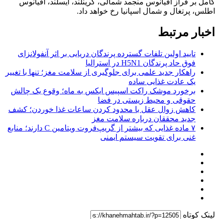
کامل بر فراز اقیانوس منجمد شمالی، گرینلند، ایسلند، اقیانوس
اطلس، پرتغال و شمال اسپانیا رخ خواهد داد.
اخبار مرتبط
تایید اولین تلفات گسترده پرندگان دریایی بر اثر آنفولانزای
فوق حاد پرندگان H5N1 در استرالیا
راهکار جدید علمی برای جلوگیری از سلامت مغز؛ تنها با تغییر
یک عادت غذایی ساده
برخورد موشک راکت اسپیس ایکس به ماه؛ وقوع یک چالش
حقوقی و محیط زیستی در فضا
کاهش زوال عقل با محدود کردن ساعات غذا خوردن؛ کشف
جدید محققان درباره سلامت مغز
۷ ماده غذایی که بیشتر از گریپ‌فروت ویتامین C دارند؛ منابع
غنی برای تقویت سیستم ایمنی
لینک کوتاه