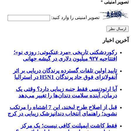
تصویر امنیتی
*
تصویر امنیتی را وارد کنید:
آخرین اخبار
رکوردشکنی تاریخی «مرد عنکبوتی: روزی نو»؛
افتتاحیه ۹۲۷ میلیون دلاری در گیشه جهانی
تایید اولین تلفات گسترده پرندگان دریایی بر اثر
آنفولانزای فوق حاد پرندگان H5N1 در استرالیا
آیا ارتودنسی فقط جنبه زیبایی دارد؟ وقتی یک
درمان، آینده سلامت دندان‌ها را تغییر می‌دهد
قبل از اصلاح طرح لبخند، این 7 اشتباه را مرتکب
نشوید؛ راهنمای انتخاب دندانپزشک زیبایی در کرج
فقط کاشت ایمپلنت کافی نیست؛ یک مرکز