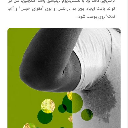
باکتریایی مانند وبا یا کلستریدیوم دیفیسیل باشد. همچنین، سل می
تواند باعث ایجاد بوی بد در نفس و بوی “مقوای خیس” و “اب
نمک” روی پوست شود.