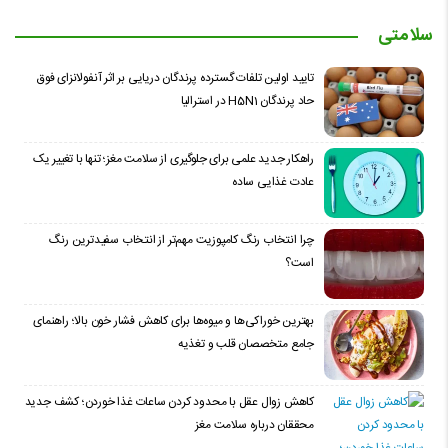
سلامتی
تایید اولین تلفات گسترده پرندگان دریایی بر اثر آنفولانزای فوق
حاد پرندگان H5N1 در استرالیا
راهکار جدید علمی برای جلوگیری از سلامت مغز؛ تنها با تغییر یک
عادت غذایی ساده
چرا انتخاب رنگ کامپوزیت مهم‌تر از انتخاب سفیدترین رنگ
است؟
بهترین خوراکی‌ها و میوه‌ها برای کاهش فشار خون بالا؛ راهنمای
جامع متخصصان قلب و تغذیه
کاهش زوال عقل با محدود کردن ساعات غذا خوردن؛ کشف جدید
محققان درباره سلامت مغز