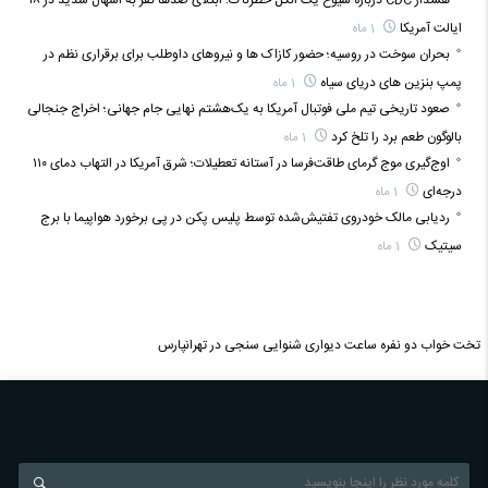
هشدار CDC درباره شیوع یک انگل خطرناک؛ ابتلای صدها نفر به اسهال شدید در ۱۸
ایالت آمریکا
1 ماه
بحران سوخت در روسیه؛ حضور کازاک‌ ها و نیروهای داوطلب برای برقراری نظم در
پمپ بنزین‌ های دریای سیاه
1 ماه
صعود تاریخی تیم ملی فوتبال آمریکا به یک‌هشتم نهایی جام جهانی؛ اخراج جنجالی
بالوگون طعم برد را تلخ کرد
1 ماه
اوج‌گیری موج گرمای طاقت‌فرسا در آستانه تعطیلات؛ شرق آمریکا در التهاب دمای ۱۱۰
درجه‌ای
1 ماه
ردیابی مالک خودروی تفتیش‌شده توسط پلیس پکن در پی برخورد هواپیما با برج
سیتیک
1 ماه
تخت خواب دو نفره
ساعت دیواری
شنوایی سنجی در تهرانپارس