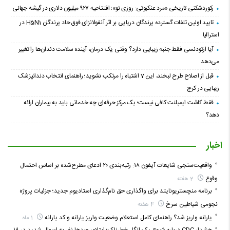
رکوردشکنی تاریخی «مرد عنکبوتی: روزی نو»؛ افتتاحیه ۹۲۷ میلیون دلاری در گیشه جهانی
تایید اولین تلفات گسترده پرندگان دریایی بر اثر آنفولانزای فوق حاد پرندگان H5N1 در
استرالیا
آیا ارتودنسی فقط جنبه زیبایی دارد؟ وقتی یک درمان، آینده سلامت دندان‌ها را تغییر
می‌دهد
قبل از اصلاح طرح لبخند، این 7 اشتباه را مرتکب نشوید؛ راهنمای انتخاب دندانپزشک
زیبایی در کرج
فقط کاشت ایمپلنت کافی نیست؛ یک مرکز حرفه‌ای چه خدماتی باید به بیماران ارائه
دهد؟
اخبار
واقعیت‌سنجی شایعات آیفون ۱۸: رتبه‌بندی ۲۰ ادعای مطرح‌شده بر اساس احتمال
وقوع
2 هفته
برنامه منچستریونایتد برای واگذاری حق نام‌گذاری استادیوم جدید؛ جزئیات پروژه
نجومی شیاطین سرخ
4 هفته
یارانه واریز شد؟ راهنمای کامل استعلام وضعیت واریز یارانه و کد یارانه
1 ماه