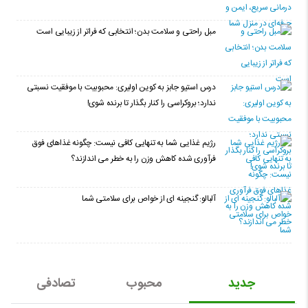
مبل راحتی و سلامت بدن؛ انتخابی که فراتر از زیبایی است
درس استیو جابز به کوین اولیری: محبوبیت با موفقیت نسبتی
ندارد؛ بروکراسی را کنار بگذار تا برنده شوی!
رژیم غذایی شما به تنهایی کافی نیست: چگونه غذاهای فوق
فرآوری شده کاهش وزن را به خطر می اندازند؟
آلبالو: گنجینه ای از خواص برای سلامتی شما
جدید
محبوب
تصادفی