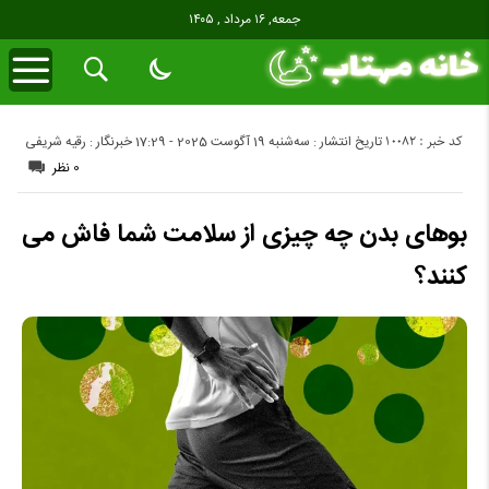
جمعه, ۱۶ مرداد , ۱۴۰۵
کد خبر : 10082
تاریخ انتشار : سه‌شنبه 19 آگوست 2025 - 17:29
خبرنگار : رقیه شریفی
0 نظر
بوهای بدن چه چیزی از سلامت شما فاش می
کنند؟