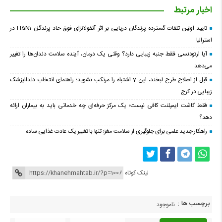
اخبار مرتبط
تایید اولین تلفات گسترده پرندگان دریایی بر اثر آنفولانزای فوق حاد پرندگان H5N1 در
استرالیا
آیا ارتودنسی فقط جنبه زیبایی دارد؟ وقتی یک درمان، آینده سلامت دندان‌ها را تغییر
می‌دهد
قبل از اصلاح طرح لبخند، این 7 اشتباه را مرتکب نشوید؛ راهنمای انتخاب دندانپزشک
زیبایی در کرج
فقط کاشت ایمپلنت کافی نیست؛ یک مرکز حرفه‌ای چه خدماتی باید به بیماران ارائه
دهد؟
راهکار جدید علمی برای جلوگیری از سلامت مغز؛ تنها با تغییر یک عادت غذایی ساده
لینک کوتاه
برچسب ها :
ناموجود