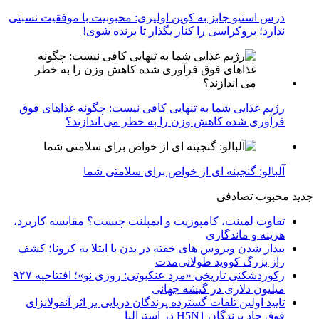
درس استیو جابز به کوین اولیری: محبوبیت با موفقیت نسبتی
ندارد؛ بروکراسی را کنار بگذار تا برنده شوی!
رژیم غذایی شما به تنهایی کافی نیست: چگونه غذاهای فوق
فرآوری شده کاهش وزن را به خطر می اندازند؟
آلبالو: گنجینه ای از خواص برای سلامتی شما
جدید
محبوب
تصادفی
تفاوت لمینت، کامپوزیت و ایمپلنت چیست؟ مقایسه کاربرد،
هزینه و ماندگاری
بیدار شدن ویروس‌ های خفته در بدن با ابتلا به کرونا؛ کشف
راز بزرگ کووید طولانی‌مدت
رکوردشکنی تاریخی «مرد عنکبوتی: روزی نو»؛ افتتاحیه ۹۲۷
میلیون دلاری در گیشه جهانی
تایید اولین تلفات گسترده پرندگان دریایی بر اثر آنفولانزای
فوق حاد پرندگان H5N1 در استرالیا