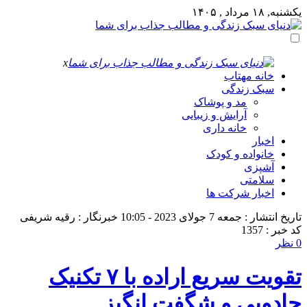
یکشنبه, ۱۸ مرداد , ۱۴۰۵
x
خانه مهتاب
سبک زندگی
مد و پوشاک
آرایش و زیبایی
خانه داری
اخبار
خانواده و کودک
آشپزی
سلامتی
اخبار شرکت ها
تاریخ انتشار : جمعه 7 جولای 2023 - 10:05
خبرنگار : رقیه شریفی
کد خبر : 1357
0 نظر
تقویت سریع اراده با ۷ تکنیک
جادویی و شگفت انگیز