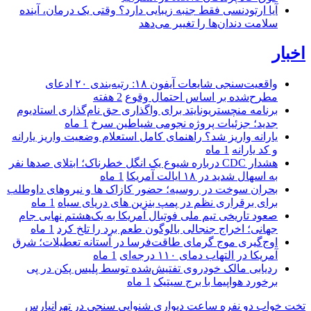
آیا ارتودنسی فقط جنبه زیبایی دارد؟ وقتی یک درمان، آینده
سلامت دندان‌ها را تغییر می‌دهد
اخبار
واقعیت‌سنجی شایعات آیفون ۱۸: رتبه‌بندی ۲۰ ادعای
مطرح‌شده بر اساس احتمال وقوع
2 هفته
برنامه منچستریونایتد برای واگذاری حق نام‌گذاری استادیوم
جدید؛ جزئیات پروژه نجومی شیاطین سرخ
1 ماه
یارانه واریز شد؟ راهنمای کامل استعلام وضعیت واریز یارانه
و کد یارانه
1 ماه
هشدار CDC درباره شیوع یک انگل خطرناک؛ ابتلای صدها نفر
به اسهال شدید در ۱۸ ایالت آمریکا
1 ماه
بحران سوخت در روسیه؛ حضور کازاک‌ ها و نیروهای داوطلب
برای برقراری نظم در پمپ بنزین‌ های دریای سیاه
1 ماه
صعود تاریخی تیم ملی فوتبال آمریکا به یک‌هشتم نهایی جام
جهانی؛ اخراج جنجالی بالوگون طعم برد را تلخ کرد
1 ماه
اوج‌گیری موج گرمای طاقت‌فرسا در آستانه تعطیلات؛ شرق
آمریکا در التهاب دمای ۱۱۰ درجه‌ای
1 ماه
ردیابی مالک خودروی تفتیش‌شده توسط پلیس پکن در پی
برخورد هواپیما با برج سیتیک
1 ماه
تخت خواب دو نفره
ساعت دیواری
شنوایی سنجی در تهرانپارس