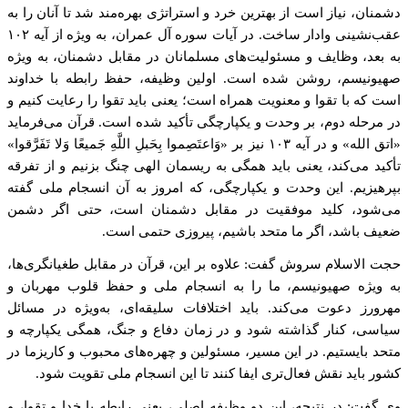
دشمنان، نیاز است از بهترین خرد و استراتژی بهره‌مند شد تا آنان را به
عقب‌نشینی وادار ساخت. در آیات سوره آل عمران، به ویژه از آیه ۱۰۲
به بعد، وظایف و مسئولیت‌های مسلمانان در مقابل دشمنان، به ویژه
صهیونیسم، روشن شده است. اولین وظیفه، حفظ رابطه با خداوند
است که با تقوا و معنویت همراه است؛ یعنی باید تقوا را رعایت کنیم و
در مرحله دوم، بر وحدت و یکپارچگی تأکید شده است. قرآن می‌فرماید
«اتق الله» و در آیه ۱۰۳ نیز بر «وَاعتَصِموا بِحَبلِ اللَّهِ جَمیعًا وَلا تَفَرَّقوا»
تأکید می‌کند، یعنی باید همگی به ریسمان الهی چنگ بزنیم و از تفرقه
بپرهیزیم. این وحدت و یکپارچگی، که امروز به آن انسجام ملی گفته
می‌شود، کلید موفقیت در مقابل دشمنان است، حتی اگر دشمن
ضعیف باشد، اگر ما متحد باشیم، پیروزی حتمی است.
حجت الاسلام سروش گفت: علاوه بر این، قرآن در مقابل طغیانگری‌ها،
به ویژه صهیونیسم، ما را به انسجام ملی و حفظ قلوب مهربان و
مهرورز دعوت می‌کند. باید اختلافات سلیقه‌ای، به‌ویژه در مسائل
سیاسی، کنار گذاشته شود و در زمان دفاع و جنگ، همگی یکپارچه و
متحد بایستیم. در این مسیر، مسئولین و چهره‌های محبوب و کاریزما در
کشور باید نقش فعال‌تری ایفا کنند تا این انسجام ملی تقویت شود.
وی گفت: در نتیجه، این دو وظیفه اصلی، یعنی رابطه با خدا و تقوا، و