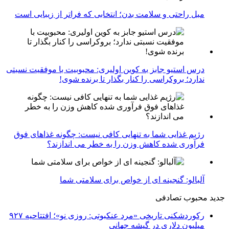
مبل راحتی و سلامت بدن؛ انتخابی که فراتر از زیبایی است
درس استیو جابز به کوین اولیری: محبوبیت با موفقیت نسبتی
ندارد؛ بروکراسی را کنار بگذار تا برنده شوی!
رژیم غذایی شما به تنهایی کافی نیست: چگونه غذاهای فوق
فرآوری شده کاهش وزن را به خطر می اندازند؟
آلبالو: گنجینه ای از خواص برای سلامتی شما
جدید
محبوب
تصادفی
رکوردشکنی تاریخی «مرد عنکبوتی: روزی نو»؛ افتتاحیه ۹۲۷
میلیون دلاری در گیشه جهانی