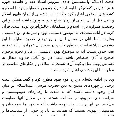
حجت الاسلام والمسلمین هادی سروش-استاد فقه و فلسفه حوزه
علمیه قم- در گفت‌وگو با ایسنا،به تاریخچه و روند مقابله یهود با اسلام و
کشورهای اسلامی اشاره کرد و گفت: این دشمنی از زمان ظهور اسلام
و حتی قبل از آن، یعنی از زمان صلح حدیبیه وجود داشته است و این
وضعیت همواره برای اسلام و مسلمانان چالش‌آفرین بوده است. قرآن
کریم در آیات متعددی به موضوع دشمنی یهود و سرانجام این دشمنی،
وظایف مسلمانان در مقابل آنان، و روش‌های صحیح مقابله با این
دشمنی پرداخته است. به طور خاص، در سوره آل عمران، از آیه ۱۰۲ به
بعد، حدود بیست آیه به موضوع یهود، دشمنی آن‌ها، و نحوه برخورد
صحیح با آنان اختصاص یافته است. در این آیات، خداوند متعال به
دشمنی یهود، عناد و کینه آن‌ها نسبت به اسلام، و راهکارهای مناسب در
مواجهه با این دشمنی اشاره کرده است.
وی در ادامه نکته‌ای درباره قوم یهود مطرح کرد و گفت:ممکن است
برخی از چهره‌های متدین به دین حضرت موسی علیه‌السلام در میان
آنان وجود داشته باشند که به شدت با رفتارهای صهیونیستی و
سیاست‌های صهیونیسم مخالف هستند و در مقابل آنها مقاومت
می‌کنند. در این راستا، باید توجه داشت که منظور ما هم‌وطنان و
هم‌میهنان یهودی هستند که همانند ما دل پر خونی از سیاست‌ها و