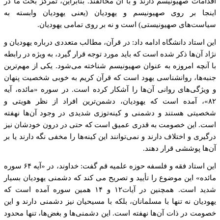
اقدامات صهیونیسم دارند و با آن مخالفند. بنابراین، تمرکز بحث ما در
اینجا بر روی صهیونیسم و یهودیان (یعنی یهودیان وابسته به
سیاست‌های صهیونیستی) است و نه بر روی تمامی یهودیان.
این استاد دانشگاه ادامه داد: در قرآن، مطالب متعددی درباره یهودیان و
نژاد آن‌ها ذکر شده است که باید مورد توجه قرار گیرد، به ویژه در رابطه
با آنچه امروزه به عنوان صهیونیسم شناخته می‌شود. یکی از مهم‌ترین
جنبه‌ها، روانشناسی یهود است که قرآن کریم به خوبی شخصیت پنهان
و ویژگی‌های روانی آن‌ها را آشکار کرده است. در سوره «مائده، آیه
۸۲»، آمده است که یهودیان، دشمن‌ترین افراد از نظر هویتی و
شخصیتی هستند و دشمنی و کینه‌توزی شدیدی در وجود آن‌ها نهفته
است. این خصومت به قدری عمیق است که حتی در درون خودشان نیز
درگیری و اختلاف دارند و نمی‌توانند این کینه‌ها را مخفی نگه دارند یا بر
آن‌ها پوششی قرار دهند.
این استاد فقه و فلسفه حوزه علمیه قم گفت: خداوند، در «آیه ۶۴ سوره
مائده» این موضوع را تأیید و تصریح می کند که دشمنی یهودیان بسیار
شدید است. همچنین در آیات۱۲ و ۱۴ همین سوره آمده است که
یهودیان نه تنها با مسلمانان، بلکه با مسیحیان نیز دشمنی دارند و این
خصومت در ذات آن‌ها نهفته است. این دشمنی‌ها و بغض‌ها، تنها محدود