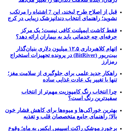
قبل از اصلاح طرح لبخند، این 7 اشتباه را مرتکب
نشوید؛ راهنمای انتخاب دندانپزشک زیبایی در کرج
فقط کاشت ایمپلنت کافی نیست؛ یک مرکز
حرفه‌ای چه خدماتی باید به بیماران ارائه دهد؟
اتهام کلاهبرداری ۱۲.۵ میلیون دلاری بنیان‌گذار
بیت‌ریور (BitRiver) در پرونده تجهیزات استخراج
رمزارز
راهکار جدید علمی برای جلوگیری از سلامت مغز؛
تنها با تغییر یک عادت غذایی ساده
چرا انتخاب رنگ کامپوزیت مهم‌تر از انتخاب
سفیدترین رنگ است؟
بهترین خوراکی‌ها و میوه‌ها برای کاهش فشار خون
بالا؛ راهنمای جامع متخصصان قلب و تغذیه
برخورد موشک راکت اسپیس ایکس به ماه؛ وقوع