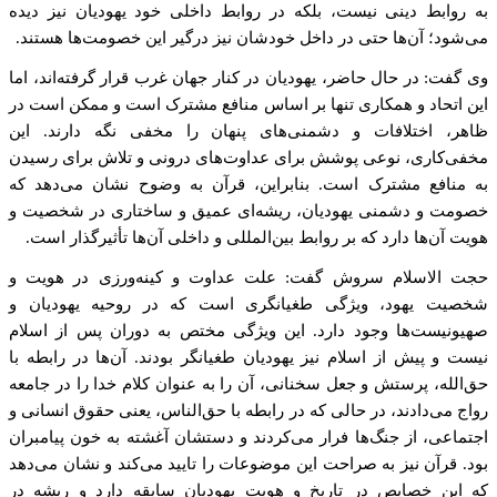
به روابط دینی نیست، بلکه در روابط داخلی خود یهودیان نیز دیده
می‌شود؛ آن‌ها حتی در داخل خودشان نیز درگیر این خصومت‌ها هستند.
وی گفت: در حال حاضر، یهودیان در کنار جهان غرب قرار گرفته‌اند، اما
این اتحاد و همکاری تنها بر اساس منافع مشترک است و ممکن است در
ظاهر، اختلافات و دشمنی‌های پنهان را مخفی نگه دارند. این
مخفی‌کاری، نوعی پوشش برای عداوت‌های درونی و تلاش برای رسیدن
به منافع مشترک است. بنابراین، قرآن به وضوح نشان می‌دهد که
خصومت و دشمنی یهودیان، ریشه‌ای عمیق و ساختاری در شخصیت و
هویت آن‌ها دارد که بر روابط بین‌المللی و داخلی آن‌ها تأثیرگذار است.
حجت الاسلام سروش گفت: علت عداوت و کینه‌ورزی در هویت و
شخصیت یهود، ویژگی طغیانگری است که در روحیه یهودیان و
صهیونیست‌ها وجود دارد. این ویژگی مختص به دوران پس از اسلام
نیست و پیش از اسلام نیز یهودیان طغیانگر بودند. آن‌ها در رابطه با
حق‌الله، پرستش و جعل سخنانی، آن را به عنوان کلام خدا را در جامعه
رواج می‌دادند، در حالی که در رابطه با حق‌الناس، یعنی حقوق انسانی و
اجتماعی، از جنگ‌ها فرار می‌کردند و دستشان آغشته به خون پیامبران
بود. قرآن نیز به صراحت این موضوعات را تایید می‌کند و نشان می‌دهد
که این خصایص در تاریخ و هویت یهودیان سابقه دارد و ریشه در