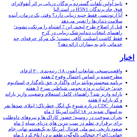
تایید اولین تلفات گسترده پرندگان دریایی بر اثر آنفولانزای
فوق حاد پرندگان H5N1 در استرالیا
آیا ارتودنسی فقط جنبه زیبایی دارد؟ وقتی یک درمان، آینده
سلامت دندان‌ها را تغییر می‌دهد
قبل از اصلاح طرح لبخند، این 7 اشتباه را مرتکب نشوید؛
راهنمای انتخاب دندانپزشک زیبایی در کرج
فقط کاشت ایمپلنت کافی نیست؛ یک مرکز حرفه‌ای چه
خدماتی باید به بیماران ارائه دهد؟
اخبار
واقعیت‌سنجی شایعات آیفون ۱۸: رتبه‌بندی ۲۰ ادعای
مطرح‌شده بر اساس احتمال وقوع
2 هفته
برنامه منچستریونایتد برای واگذاری حق نام‌گذاری استادیوم
جدید؛ جزئیات پروژه نجومی شیاطین سرخ
3 هفته
یارانه واریز شد؟ راهنمای کامل استعلام وضعیت واریز یارانه
و کد یارانه
4 هفته
هشدار CDC درباره شیوع یک انگل خطرناک؛ ابتلای صدها نفر
به اسهال شدید در ۱۸ ایالت آمریکا
1 ماه
بحران سوخت در روسیه؛ حضور کازاک‌ ها و نیروهای داوطلب
برای برقراری نظم در پمپ بنزین‌ های دریای سیاه
1 ماه
صعود تاریخی تیم ملی فوتبال آمریکا به یک‌هشتم نهایی جام
جهانی؛ اخراج جنجالی بالوگون طعم برد را تلخ کرد
1 ماه