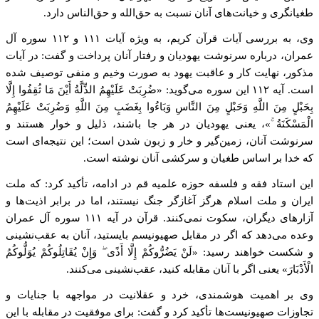
طغیانگری و خیانت‌های آنان نسبت به حق‌الله و حق‌الناس دارد.
وی، به بررسی آیات قرآن کریم، به ویژه آیات ۱۱۱ و ۱۱۲ سوره آل
عمران، درباره سرنوشت یهودیان و رفتار آنان پرداخت و گفت: در آیات
مذکور، نهایت کار و عاقبت یهود به صورت وخیم و منفی توصیف شده
است. آیه ۱۱۲ این سوره می‌گوید: «ضُرِبَتْ عَلَیْهِمُ الذِّلَّةُ أَیْنَ مَا ثُقِفُوا إِلَّا
بِحَبْلٍ مِنَ اللَّهِ وَحَبْلٍ مِنَ النَّاسِ وَبَاءُوا بِغَضَبٍ مِنَ اللَّهِ وَضُرِبَتْ عَلَیْهِمُ
الْمَسْکَنَةُ ۚ»، یعنی یهودیان در هر جا باشند، ذلیل و خوار هستند و
سرنوشت آنان، زمین‌گیر و خار و زبون شدن است؛ این نتیجه‌ای است
که خدا بر اساس طغیان و سرکشی آنان نوشته است.
این استاد فقه و فلسفه حوزه علمیه قم در ادامه، تأکید کرد: که ملت
ایران و ملت اسلام هرگز آغازگر جنگ نیستند، اما در برابر اذیت‌ها و
آزارهای دیگران، سکوت نمی‌کنند. قرآن در آیه ۱۱۱ سوره آل عمران
وعده می‌دهد که اگر در مقابل صهیونیسم بایستید، آنان به عقب‌نشینی
و شکست خواهند رسید: «لَنْ یَضُرُّوکُمْ إِلَّا أَذًی ۖ وَإِنْ یُقَاتِلُوکُمْ یُوَلُّوکُمُ
الْأَدْبَارَ» یعنی اگر با آنان مقابله کنید، عقب‌نشینی می‌کنند.
وی بر اهمیت هوشمندی، خرد و عقلانیت در مواجهه با جنایات و
تجاوزات صهیونیست‌ها تأکید کرد و گفت: برای موفقیت در مقابله با این