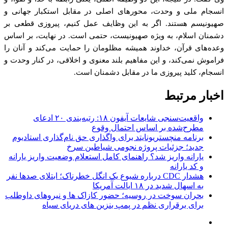
انسجام ملی و وحدت، محورهای اصلی در مقابل استکبار جهانی و
صهیونیسم هستند. اگر به این وظایف عمل کنیم، پیروزی قطعی بر
دشمنان اسلام، به ویژه صهیونیست، حتمی است. در نهایت، بر اساس
وعده‌های قرآن، خداوند همیشه مظلومان را حمایت می‌کند و آنان را
فراموش نمی‌کند، و این مفاهیم بلند معنوی و اخلاقی، در کنار وحدت و
انسجام، کلید پیروزی ما در مقابل دشمنان است.
اخبار مرتبط
واقعیت‌سنجی شایعات آیفون ۱۸: رتبه‌بندی ۲۰ ادعای
مطرح‌شده بر اساس احتمال وقوع
برنامه منچستریونایتد برای واگذاری حق نام‌گذاری استادیوم
جدید؛ جزئیات پروژه نجومی شیاطین سرخ
یارانه واریز شد؟ راهنمای کامل استعلام وضعیت واریز یارانه
و کد یارانه
هشدار CDC درباره شیوع یک انگل خطرناک؛ ابتلای صدها نفر
به اسهال شدید در ۱۸ ایالت آمریکا
بحران سوخت در روسیه؛ حضور کازاک‌ ها و نیروهای داوطلب
برای برقراری نظم در پمپ بنزین‌ های دریای سیاه