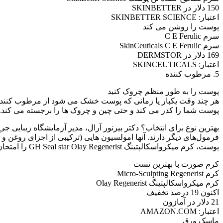
150 دلار در SKINBETTER
اعتبار: SKINBETTER SCIENCE
پوست را روشن می کند
سرم C E Ferulic
سرم SkinCeuticals C E Ferulic
169 دلار در DERMSTOR
اعتبار: SKINCEUTICALS
5. مرطوب کننده
پوست را به طور منظم چروک کنید
پوست شما را کدر می کند و حتی چین و چروک ها را برجسته می کند. ص
بهترین نوع برای انتخاب؟ دکتر بیرنور آرال، مدیر آزمایشگاه زیبایی
فرمول‌های دیگر دارند. آنها امولسیون هایی (ترکیبی از اجزای روغن 
پوست، کرم میکرواسکالپتینگ GH Seal star Olay Regenerist را امتحان کنید، که در آزمایش GH Beauty Lab، رطوبت پوست را تا 50 درصد در طی 24 ساعت افزایش داد.
کرم صورت با بهترین تست
کرم Micro-Sculpting Regenerist
کرم میکرواسکالپتینگ Olay Regenerist
اکنون 19 درصد تخفیف
21 دلار در آمازون
اعتبار: AMAZON.COM
ماسک ورق