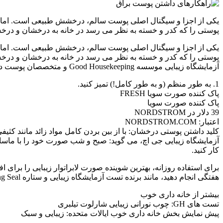
یکی از اجزا و سیگنال اصلی پوست سالم، درخشش طبیعی است. اما دلا
پوستی را که کدر و خسته به نظر می رسد در خانه به درخشان و درخش
یکی از اجزا و سیگنال اصلی پوست سالم، درخشش طبیعی است. اما دلا
پوستی را که کدر و خسته به نظر می رسد در خانه به درخشان و درخ
آزمایشگاه زیبایی موسسه Good Housekeeping و متخصصان پوست در مورد چگونگی درخشش طبیعی صورت خود، مهم نیست که چقدر زمان دارید، دنبال کنید: ماه‌ها، یک هفته، یک شبه ، یا حتی فورا!
1. به طور منظم (و به طور کامل!) تمیز کنید.
پاک کننده صورت سویا FRESH
پاک کننده صورت سویا
39 دلار در NORDSTROM
اعتبار: NORDSTROM.COM
کلید داشتن پوستی درخشان: با از بین بردن کامل مواد زائد مانند کثیف
آزمایشگاه زیبایی جی اچ، می گوید: صبح و شب صورت خود را با ماسا
کار کنید.
برای استفاده روزانه، بهترین شوینده صورت لابراتوار زیبایی را برا
هفتگی انجام دهید، مانند برنده تست آزمایشگاه زیبایی و ستاره ProX Good Housekeeping Seal. توسط سیستم برس پاک کننده صورت پیشرفته Olay.
بیشتر از خانه داری خوب
تست های GH: چوب نورانی زیبایی شارلوت تیلبری
پیش نمایش بخش خانه داری خوب ایالات متحده: زیبایی و سبک