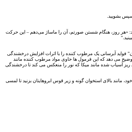
 سپس بشویید.
 «هر روز، هنگام شستن صورتم، آن را ماساژ می‌دهم – این حرکت
نید.”
” فواید آبرسانی یک مرطوب کننده را با اثرات افزایش درخشندگی
یلایتر ترکیب می کند. (یک مورد علاقه آزمایشگاه زیبایی GH: L’Oréal Paris True Match Lumi Glotion Natural Glow Enhancer.) Wnek توضیح می دهد که این فرمول ها حاوی مواد مرطوب کننده مانند
ریز آسیاب شده مانند میکا که نور را منعکس می کند تا درخشندگی
، مانند بالای استخوان گونه و زیر قوس ابروهایتان بزنید تا لمسی