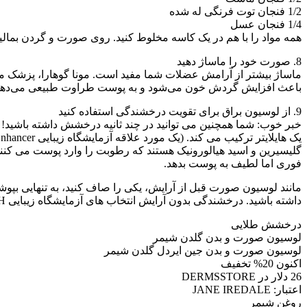
1/2 فنجان توت فرنگی له شده
1/4 فنجان عسل
همه مواد را با هم در یک کاسه مخلوط کنید. روی صورت و گردن بمالید 
8. صورت خود را ماساژ دهید
ماساژ بیشتر از آرامش عضلات شما مفید است. مونا گوهارا، پزشک م
باعث افزایش گردش خون می‌شود و به پوست طراوت طبیعی می‌دهد. “چند 
9. از لوسیون براق برای تقویت درخشندگی استفاده کنید
خبر خوب: شما همچنین می توانید در چند ثانیه درخشش داشته باشید! 
گلیسیرین و اسید هیالورونیک هستند که رطوبت را وارد پوست می کنند
فوری اما لطیف به پوست بدهد.
مانند لوسیون صورت قبل از آرایش، یکی را صاف کنید، به تنهایی بپوشی
داشته باشید. درخشندگی بدون آرایش انتخاب های آزمایشگاه زیبایی GH را در زیر امتحان کنید.
درخشش طلایی
لوسیون صورت و بدن گلدن شیمر
لوسیون صورت و بدن جین ایردل گلدن شیمر
اکنون 20% تخفیف
26 دلار در DERMSSTORE
اعتبار: JANE IREDALE
روغن شیمر