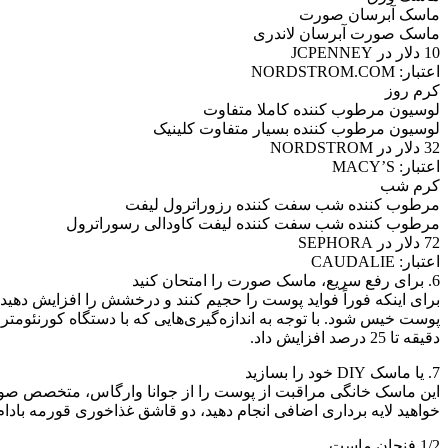
ماسک آبرسان صورت
ماسک صورت آبرسان لاندری
10 دلار در JCPENNEY
اعتبار: NORDSTROM.COM
کرم روز
لوسیون مرطوب کننده کاملا متفاوت
لوسیون مرطوب کننده بسیار متفاوت کلینیک
32 دلار در NORDSTROM
اعتبار: MACY’S
کرم شب
مرطوب کننده شب سفت کننده رزوراترول لیفت
مرطوب کننده شب سفت کننده لیفت کاودالی رسوراترول
72 دلار در SEPHORA
اعتبار: CAUDALIE
6. برای رفع سریع، ماسک صورت را امتحان کنید
برای اینکه فوراً فواید پوست را حجیم کنند و درخشش را افزایش د
دقیقه تا 25 درصد افزایش داد.
7. یا ماسک DIY خود را بسازید
این ماسک خانگی مراقبت از پوست را از جوانا وارگاس، متخصص صورت
خواهید لایه برداری اضافی انجام دهید، دو قاشق غذاخوری قورمه باد
1/2 فنجان ماست