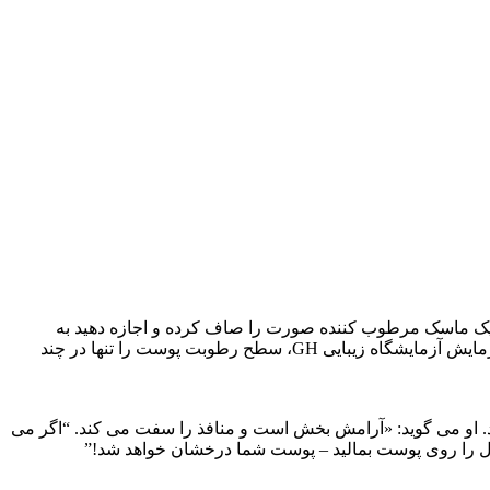
 یک ماسک مرطوب کننده صورت را صاف کرده و اجازه دهید به
پوست خیس شود. با توجه به اندازه‌گیری‌هایی که با دستگاه کورنئومتر انجام شد، ماسک ورقه‌ای مرطوب‌کننده صورت Skin Laundry برنده آزمایش آزمایشگاه زیبایی GH، سطح رطوبت پوست را تنها در چند
. او می گوید: «آرامش بخش است و منافذ را سفت می کند. “اگر می
مول را روی پوست بمالید – پوست شما درخشان خواهد شد!”