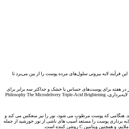
فرآیند لایه بیرونی سلول‌های مرده پوست را از بین می‌برد تا
یک بار در هفته برای پوست‌های حساس یا خشک و حداکثر سه برابر برای
سایر انواع پوست استفاده کنید. 71% از آزمایش‌کنندگان گزارش دادند که اسکراب روشن‌کننده پوست، اسکراب روشن‌کننده صورت Acure یا لایه‌برداری، Philosophy The Microdelivery Triple-Acid Brightening
Neutrogena Hydro Boost La را با یک لایه مرطوب کننده همراه کنید. هنگامی که پوست مرطوب می شود، نور را نیز منعکس می کند و
ست را با کرم ضد آفتاب با SPF 30+ یا کرم روز محافظت کنید، زیرا لایه برداری پوست را مستعد آسیب های ناشی از نور خورشید از جمله