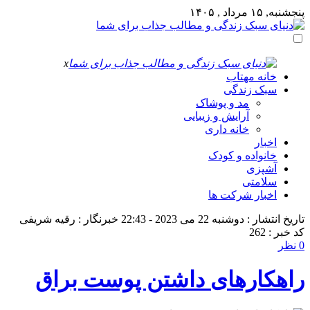
پنجشنبه, ۱۵ مرداد , ۱۴۰۵
x
خانه مهتاب
سبک زندگی
مد و پوشاک
آرایش و زیبایی
خانه داری
اخبار
خانواده و کودک
آشپزی
سلامتی
اخبار شرکت ها
تاریخ انتشار : دوشنبه 22 می 2023 - 22:43
خبرنگار : رقیه شریفی
کد خبر : 262
0 نظر
راهکارهای داشتن پوست براق