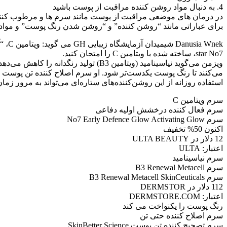
4. به دنبال مواد روشن کننده مراقبت از پوست باشید
در درمان های موضعی مراقبت از پوست مانند سرم ها و مرطوب کننده 
برای عباراتی مانند “روشن کننده” و “روشن شدن رنگ پوست” و مواد 
star No7، ساخته شده با ویتامین C را امتحان کنید.
ویزمن می‌گوید نیاسینامید (ویتامین B3
می‌کنند تا رنگ پوست یکدست‌تر شود. او سرم اصلاح کننده تن پوست صورت SkinBetter Science را پیشنه
استفاده روزانه از این روشن‌کننده‌های ستاره‌ای می‌تواند به مرور ز
سرم ویتامین C
سرم فعال کننده درخشش اولیه دفاعی
سرم No7 Early Defence Glow Activating Glow
اکنون 50% تخفیف
12 دلار در ULTA BEAUTY
اعتبار: ULTA
سرم نیاسینامید
سرم B3 Renewal Metacell
سرم B3 Renewal Metacell SkinCeuticals
112 دلار در DERMSTOR
اعتبار: DERMSTORE.COM
رنگ پوست را یکنواخت می کند
سرم اصلاح کننده حتی تن
سرم تصحیح کننده تن پوست SkinBetter Science