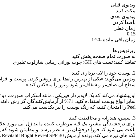
ویدیوی قبلی
مکث کنید
ویدیوی بعدی
باصدا کردن
زمان فعلی
0:15
زمان باقی مانده -1:50
زیرنویس ها
به صورت تمام صفحه پخش کنید
تماشا کنید: تست های GH: چوب نورانی زیبایی شارلوت تیلبری
2. پوست خود را لایه برداری کنید
ویزمن می‌گوید: «یکی از بهترین راه‌ها برای روشن‌کردن پوست و افزا
سطح آن صاف‌تر و شفاف‌تر شود و نور را منعکس کند.»
او پیشنهاد می‌کند که یک لایه‌بردار فیزیکی، مانند اسکراب صورت، دو ت
Peel را امتحان کنید، که رنگ پوست را نیز یکدست می‌کند.
3. سپس، هیدراته و محافظت کنید
لکه های تیره می کند. برنده آزمایش GH Beauty Lab L’Oréal Paris Revitalift Bright Reveal SPF 30 همچنین حاوی اسید گلیکولیک، لایه بردار ملایم، و همچنین ویتامین C روشن کننده است.