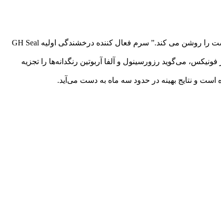
Danusia Wnek شیمیدان آزمایشگاه زیبایی GH می گوید: ویتامین C، “آنتی اکسیدانی که با مسدود کردن آنزیمی که رنگدانه تولید می کند، پوست را روشن می کند.” سرم فعال کننده درخشندگی اولیه GH Seal
خصص پوست در فونیکس، می‌گوید رزورسینول و آلفا آربوتین رنگدانه‌ها را تجزیه
است و نتایج بهینه در حدود سه ماه به دست می‌آید.