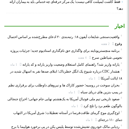
فقط کاشت ایمپلنت کافی نیست؛ یک مرکز حرفه‌ای چه خدماتی باید به بیماران ارائه
دهد؟
اخبار
واقعیت‌سنجی شایعات آیفون ۱۸: رتبه‌بندی ۲۰ ادعای مطرح‌شده بر اساس احتمال
وقوع
2 هفته
برنامه منچستریونایتد برای واگذاری حق نام‌گذاری استادیوم جدید؛ جزئیات پروژه
نجومی شیاطین سرخ
4 هفته
یارانه واریز شد؟ راهنمای کامل استعلام وضعیت واریز یارانه و کد یارانه
1 ماه
هشدار CDC درباره شیوع یک انگل خطرناک؛ ابتلای صدها نفر به اسهال شدید در
۱۸ ایالت آمریکا
1 ماه
بحران سوخت در روسیه؛ حضور کازاک‌ ها و نیروهای داوطلب برای برقراری نظم
در پمپ بنزین‌ های دریای سیاه
1 ماه
صعود تاریخی تیم ملی فوتبال آمریکا به یک‌هشتم نهایی جام جهانی؛ اخراج جنجالی
بالوگون طعم برد را تلخ کرد
1 ماه
اوج‌گیری موج گرمای طاقت‌فرسا در آستانه تعطیلات؛ شرق آمریکا در التهاب
دمای ۱۱۰ درجه‌ای
1 ماه
ردیابی مالک خودروی تفتیش‌شده توسط پلیس پکن در پی برخورد هواپیما با برج