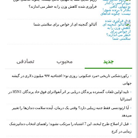
فرآوری شده کاهش وزن را به خطر می اندازند؟
آلبالو: گنجینه ای از خواص برای سلامتی شما
جدید
محبوب
تصادفی
رکوردشکنی تاریخی «مرد عنکبوتی: روزی نو»؛ افتتاحیه ۹۲۷ میلیون دلاری در گیشه
جهانی
تایید اولین تلفات گسترده پرندگان دریایی بر اثر آنفولانزای فوق حاد پرندگان H5N1 در
استرالیا
آیا ارتودنسی فقط جنبه زیبایی دارد؟ وقتی یک درمان، آینده سلامت دندان‌ها را تغییر
می‌دهد
قبل از اصلاح طرح لبخند، این 7 اشتباه را مرتکب نشوید؛ راهنمای انتخاب دندانپزشک
زیبایی در کرج