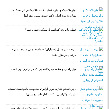
تابلو کلاسیک و تابلو مخمل با قاب طلایی؛ چرا این سبک ها
دوباره به ترند اصلی دکوراسیون تبدیل شده اند؟
چطور با بودجه کم استایل شیک داشته باشیم؟
تزریقات در منزل پاسداران؛ خدمات درمانی سریع، ایمن و
حرفه‌ای در منزل شما
مبل راحتی و سلامت بدن؛ انتخابی که فراتر از زیبایی است
درس استیو جابز به کوین اولیری: محبوبیت با موفقیت نسبتی
ندارد؛ بروکراسی را کنار بگذار تا برنده شوی!
رژیم غذایی شما به تنهایی کافی نیست: چگونه غذاهای فوق