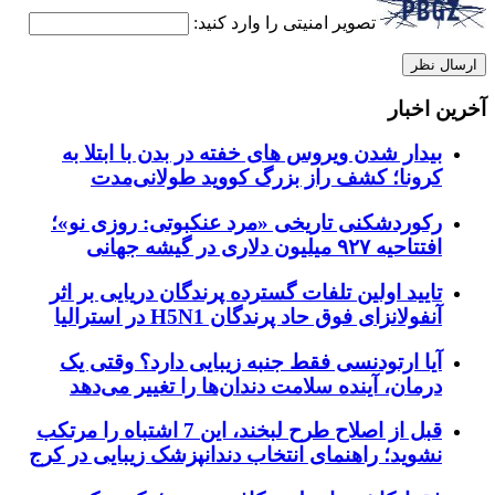
تصویر امنیتی را وارد کنید:
آخرین اخبار
بیدار شدن ویروس‌ های خفته در بدن با ابتلا به
کرونا؛ کشف راز بزرگ کووید طولانی‌مدت
رکوردشکنی تاریخی «مرد عنکبوتی: روزی نو»؛
افتتاحیه ۹۲۷ میلیون دلاری در گیشه جهانی
تایید اولین تلفات گسترده پرندگان دریایی بر اثر
آنفولانزای فوق حاد پرندگان H5N1 در استرالیا
آیا ارتودنسی فقط جنبه زیبایی دارد؟ وقتی یک
درمان، آینده سلامت دندان‌ها را تغییر می‌دهد
قبل از اصلاح طرح لبخند، این 7 اشتباه را مرتکب
نشوید؛ راهنمای انتخاب دندانپزشک زیبایی در کرج