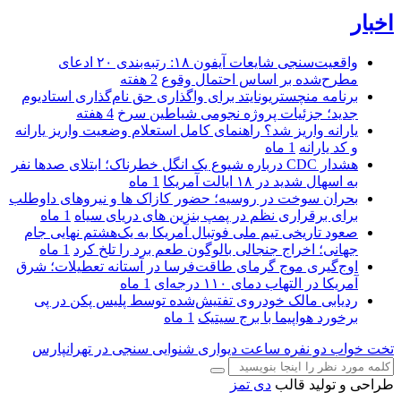
اخبار
واقعیت‌سنجی شایعات آیفون ۱۸: رتبه‌بندی ۲۰ ادعای
مطرح‌شده بر اساس احتمال وقوع
2 هفته
برنامه منچستریونایتد برای واگذاری حق نام‌گذاری استادیوم
جدید؛ جزئیات پروژه نجومی شیاطین سرخ
4 هفته
یارانه واریز شد؟ راهنمای کامل استعلام وضعیت واریز یارانه
و کد یارانه
1 ماه
هشدار CDC درباره شیوع یک انگل خطرناک؛ ابتلای صدها نفر
به اسهال شدید در ۱۸ ایالت آمریکا
1 ماه
بحران سوخت در روسیه؛ حضور کازاک‌ ها و نیروهای داوطلب
برای برقراری نظم در پمپ بنزین‌ های دریای سیاه
1 ماه
صعود تاریخی تیم ملی فوتبال آمریکا به یک‌هشتم نهایی جام
جهانی؛ اخراج جنجالی بالوگون طعم برد را تلخ کرد
1 ماه
اوج‌گیری موج گرمای طاقت‌فرسا در آستانه تعطیلات؛ شرق
آمریکا در التهاب دمای ۱۱۰ درجه‌ای
1 ماه
ردیابی مالک خودروی تفتیش‌شده توسط پلیس پکن در پی
برخورد هواپیما با برج سیتیک
1 ماه
تخت خواب دو نفره
ساعت دیواری
شنوایی سنجی در تهرانپارس
طراحی و تولید قالب
دی تمز