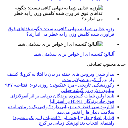
رژیم غذایی شما به تنهایی کافی نیست: چگونه غذاهای فوق
فرآوری شده کاهش وزن را به خطر می اندازند؟
آلبالو: گنجینه ای از خواص برای سلامتی شما
جدید
محبوب
تصادفی
بیدار شدن ویروس‌ های خفته در بدن با ابتلا به کرونا؛ کشف
راز بزرگ کووید طولانی‌مدت
رکوردشکنی تاریخی «مرد عنکبوتی: روزی نو»؛ افتتاحیه ۹۲۷
میلیون دلاری در گیشه جهانی
تایید اولین تلفات گسترده پرندگان دریایی بر اثر آنفولانزای
فوق حاد پرندگان H5N1 در استرالیا
آیا ارتودنسی فقط جنبه زیبایی دارد؟ وقتی یک درمان، آینده
سلامت دندان‌ها را تغییر می‌دهد
قبل از اصلاح طرح لبخند، این 7 اشتباه را مرتکب نشوید؛
راهنمای انتخاب دندانپزشک زیبایی در کرج