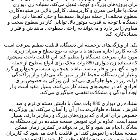
برای پروژه‌های بزرگ و کوچک تبدیل می‌کند. سنباده زن دیواری
محک با طراحی مدرن و کاربرپسند، کارایی بالایی در سنباده‌کاری
سطوح مختلف از جمله دیوارها، سقف‌ها و حتی کف‌ها دارد. این
دستگاه با توجه به قدرت موتور بالا، توانایی کار در سطوح سخت و
مقاوم را نیز دارد و می‌تواند به راحتی سطوحی مانند بتن و فلز را
سنباده‌کاری کند.
یکی از ویژگی‌های برجسته این دستگاه، قابلیت تنظیم سرعت است
که به کاربر اجازه می‌دهد تا با توجه به نوع سطح و میزان زبری
مورد نیاز، سرعت دستگاه را تنظیم کند. این قابلیت باعث می‌شود
که سنباده زن دیواری 880 وات محک برای انواع سطوح از جمله
چوب، گچ، بتن و فلز مناسب باشد. همچنین، سیستم جمع‌آوری گرد
و غبار این دستگاه، محیط کار را تمیز نگه می‌دارد و از پراکندگی
ذرات ریز در هوا جلوگیری می‌کند. این ویژگی به خصوص برای
افرادی که در محیط‌های بسته کار می‌کنند، بسیار مفید است و از
ایجاد آلودگی و مشکلات تنفسی جلوگیری می‌کند.
سنباده زن دیواری 880 وات محک با داشتن دسته‌ای نرم و ضد
لغزش، استفاده طولانی‌مدت از آن را آسان می‌کند. این ویژگی به
خصوص برای افرادی که پروژه‌های بزرگ و زمان‌بر دارند، بسیار
مفید است. علاوه بر این، تعویض صفحه سنباده در این دستگاه به
سادگی انجام می‌شود و کاربر می‌تواند در کمترین زمان ممکن
صفحه سنباده را تعویض کند. این قابلیت باعث می‌شود که کاربران
بتوانند به سرعت و بدون اتلاف وقت، کار خود را ادامه دهند.