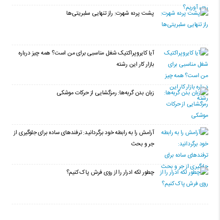
پشت پرده شهرت: راز تنهایی سلبریتی‌ها
آیا کایروپراکتیک شغل مناسبی برای من است؟ همه چیز درباره
بازار کار این رشته
زبان بدن گربه‌ها: رمزگشایی از حرکات موشکی
آرامش را به رابطه خود برگردانید: ترفندهای ساده برای جلوگیری از
جر و بحث
چطور لکه ادرار را از روی فرش پاک کنیم؟