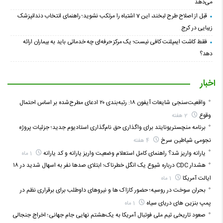
می‌دهد
قبل از اصلاح طرح لبخند، این 7 اشتباه را مرتکب نشوید؛ راهنمای انتخاب دندانپزشک
زیبایی در کرج
فقط کاشت ایمپلنت کافی نیست؛ یک مرکز حرفه‌ای چه خدماتی باید به بیماران ارائه
دهد؟
اخبار
واقعیت‌سنجی شایعات آیفون ۱۸: رتبه‌بندی ۲۰ ادعای مطرح‌شده بر اساس احتمال
وقوع
2 هفته
برنامه منچستریونایتد برای واگذاری حق نام‌گذاری استادیوم جدید؛ جزئیات پروژه
نجومی شیاطین سرخ
4 هفته
یارانه واریز شد؟ راهنمای کامل استعلام وضعیت واریز یارانه و کد یارانه
1 ماه
هشدار CDC درباره شیوع یک انگل خطرناک؛ ابتلای صدها نفر به اسهال شدید در ۱۸
ایالت آمریکا
1 ماه
بحران سوخت در روسیه؛ حضور کازاک‌ ها و نیروهای داوطلب برای برقراری نظم در
پمپ بنزین‌ های دریای سیاه
1 ماه
صعود تاریخی تیم ملی فوتبال آمریکا به یک‌هشتم نهایی جام جهانی؛ اخراج جنجالی