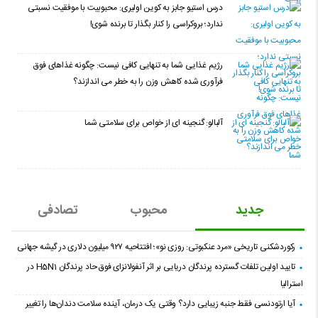
درس استیو جابز به کوین اولیری: محبوبیت با موفقیت نسبتی
ندارد؛ بروکراسی را کنار بگذار تا برنده شوی!
رژیم غذایی شما به تنهایی کافی نیست: چگونه غذاهای فوق
فرآوری شده کاهش وزن را به خطر می اندازند؟
آلبالو: گنجینه ای از خواص برای سلامتی شما
جدید
محبوب
تصادفی
رکوردشکنی تاریخی «مرد عنکبوتی: روزی نو»؛ افتتاحیه ۹۲۷ میلیون دلاری در گیشه جهانی
تایید اولین تلفات گسترده پرندگان دریایی بر اثر آنفولانزای فوق حاد پرندگان H5N1 در
استرالیا
آیا ارتودنسی فقط جنبه زیبایی دارد؟ وقتی یک درمان، آینده سلامت دندان‌ها را تغییر