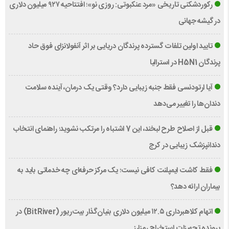
رکوردشکنی تاریخی «مرد عنکبوتی: روزی نو»؛ افتتاحیه ۹۲۷ میلیون دلاری
در گیشه جهانی
تایید اولین تلفات گسترده پرندگان دریایی بر اثر آنفولانزای فوق حاد
پرندگان H5N1 در استرالیا
آیا ارتودنسی فقط جنبه زیبایی دارد؟ وقتی یک درمان، آینده سلامت
دندان‌ها را تغییر می‌دهد
قبل از اصلاح طرح لبخند، این 7 اشتباه را مرتکب نشوید؛ راهنمای انتخاب
دندانپزشک زیبایی در کرج
فقط کاشت ایمپلنت کافی نیست؛ یک مرکز حرفه‌ای چه خدماتی باید به
بیماران ارائه دهد؟
اتهام کلاهبرداری ۱۲.۵ میلیون دلاری بنیان‌گذار بیت‌ریور (BitRiver) در
پرونده تجهیزات استخراج رمزارز