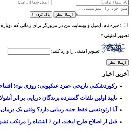
ارسال نظر
پاک کردن !
ذخیره نام، ایمیل و وبسایت من در مرورگر برای زمانی که دوباره 
تصویر امنیتی
*
تصویر امنیتی را وارد کنید:
آخرین اخبار
رکوردشکنی تاریخی «مرد عنکبوتی: روزی نو»؛ افتتاحیه ۹۲۷ میلیون دلاری در گیشه ج
تایید اولین تلفات گسترده پرندگان دریایی بر اثر آنفولانزای فوق ح
آیا ارتودنسی فقط جنبه زیبایی دارد؟ وقتی یک درمان، 
قبل از اصلاح طرح لبخند، این 7 اشتباه را مرتکب نشوید؛ راهنمای انتخاب دندانپزشک زیبایی در کرج