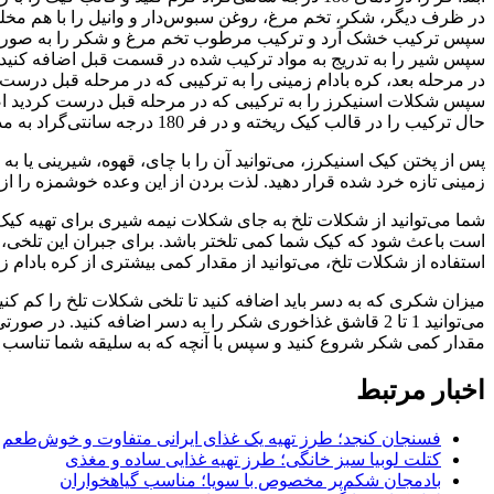
در ظرف دیگر، شکر، تخم مرغ، روغن سبوس‌دار و وانیل را با هم مخلو
سپس ترکیب خشک آرد و ترکیب مرطوب تخم مرغ و شکر را به صورت تدر
سپس شیر را به تدریج به مواد ترکیب شده در قسمت قبل اضافه کنید و
در مرحله بعد، کره بادام زمینی را به ترکیبی که در مرحله قبل درست 
سپس شکلات اسنیکرز را به ترکیبی که در مرحله قبل درست کردید اضا
حال ترکیب را در قالب کیک ریخته و در فر 180 درجه سانتی‌گراد به مدت 45-50 دقیقه پخته و پس از پختن، آن را از فر خارج کرده و بعد از خنک شدن سرو کنید.
پس از پختن کیک اسنیکرز، می‌توانید آن را با چای، قهوه، شیرینی یا ب
زمینی تازه خرد شده قرار دهید. لذت بردن از این وعده خوشمزه را از
شما می‌توانید از شکلات تلخ به جای شکلات نیمه شیری برای تهیه کیک
است باعث شود که کیک شما کمی تلختر باشد. برای جبران این تلخی، می‌
استفاده از شکلات تلخ، می‌توانید از مقدار کمی بیشتری از کره بادام 
می‌توانید 1 تا 2 قاشق غذاخوری شکر را به دسر اضافه کنی
مقدار کمی شکر شروع کنید و سپس با آنچه که به سلیقه شما تناسب دار
اخبار مرتبط
فسنجان کنجد؛ طرز تهیه یک غذای ایرانی متفاوت و خوش‌طعم
کتلت لوبیا سبز خانگی؛ طرز تهیه غذایی ساده و مغذی
بادمجان شکم‌پر مخصوص با سویا؛ مناسب گیاهخواران