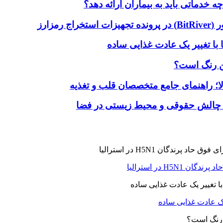
دماتی باید به بیماران ارائه دهد؟
با تغییر یک عادت غذایی ساده
ین رنگ است؟
لا؛ راهنمای جامع متخصصان قلب و تغذیه
 چالش حقوقی و محیط زیستی در فضا
H5N در استرالیا
یک عادت غذایی ساده