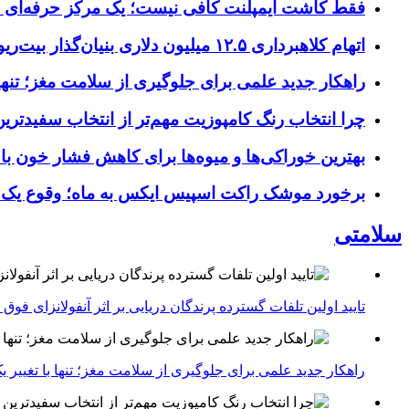
فقط کاشت ایمپلنت کافی نیست؛ یک مرکز حرفه‌ای چه خ
اتهام کلاهبرداری ۱۲.۵ میلیون دلاری بنیان‌گذار بیت‌ریور (BitRiver) در پرونده تجهیزات استخراج رمزارز
راهکار جدید علمی برای جلوگیری از سلامت مغز؛ تنها 
چرا انتخاب رنگ کامپوزیت مهم‌تر از انتخاب سفیدتر
بهترین خوراکی‌ها و میوه‌ها برای کاهش فشار خون با
برخورد موشک راکت اسپیس ایکس به ماه؛ وقوع یک
سلامتی
تایید اولین تلفات گسترده پرندگان دریایی بر اثر آنفولانزای فوق حاد پرندگان 1
راهکار جدید علمی برای جلوگیری از سلامت مغز؛ تنها با تغییر 