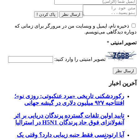
ارسال نظر
پاک کردن !
ذخیره نام، ایمیل و وبسایت من در مرورگر برای زمانی که
دوباره دیدگاهی می‌نویسم.
تصویر امنیتی
*
تصویر امنیتی را وارد کنید:
آخرین اخبار
رکوردشکنی تاریخی «مرد عنکبوتی: روزی نو»؛
افتتاحیه ۹۲۷ میلیون دلاری در گیشه جهانی
تایید اولین تلفات گسترده پرندگان دریایی بر اثر
آنفولانزای فوق حاد پرندگان H5N1 در استرالیا
آیا ارتودنسی فقط جنبه زیبایی دارد؟ وقتی یک