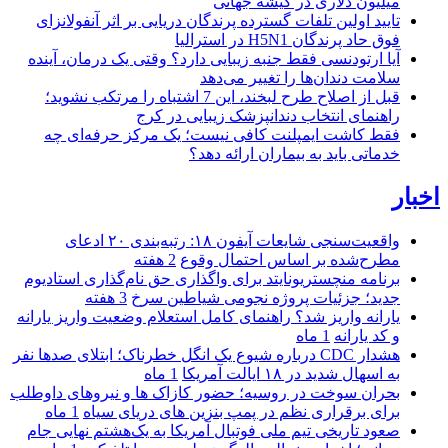
میلیون دلاری در گیشه جهانی
تایید اولین تلفات گسترده پرندگان دریایی بر اثر آنفولانزای
فوق حاد پرندگان H5N1 در استرالیا
آیا ارتودنسی فقط جنبه زیبایی دارد؟ وقتی یک درمان، آینده
سلامت دندان‌ها را تغییر می‌دهد
قبل از اصلاح طرح لبخند، این 7 اشتباه را مرتکب نشوید؛
راهنمای انتخاب دندانپزشک زیبایی در کرج
فقط کاشت ایمپلنت کافی نیست؛ یک مرکز حرفه‌ای چه
خدماتی باید به بیماران ارائه دهد؟
اخبار
واقعیت‌سنجی شایعات آیفون ۱۸: رتبه‌بندی ۲۰ ادعای
مطرح‌شده بر اساس احتمال وقوع
2 هفته
برنامه منچستریونایتد برای واگذاری حق نام‌گذاری استادیوم
جدید؛ جزئیات پروژه نجومی شیاطین سرخ
3 هفته
یارانه واریز شد؟ راهنمای کامل استعلام وضعیت واریز یارانه
و کد یارانه
1 ماه
هشدار CDC درباره شیوع یک انگل خطرناک؛ ابتلای صدها نفر
به اسهال شدید در ۱۸ ایالت آمریکا
1 ماه
بحران سوخت در روسیه؛ حضور کازاک‌ ها و نیروهای داوطلب
برای برقراری نظم در پمپ بنزین‌ های دریای سیاه
1 ماه
صعود تاریخی تیم ملی فوتبال آمریکا به یک‌هشتم نهایی جام