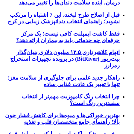
درمان، آینده سلامت دندان‌ها را تغییر می‌دهد
قبل از اصلاح طرح لبخند، این 7 اشتباه را مرتکب
نشوید؛ راهنمای انتخاب دندانپزشک زیبایی در کرج
فقط کاشت ایمپلنت کافی نیست؛ یک مرکز
حرفه‌ای چه خدماتی باید به بیماران ارائه دهد؟
اتهام کلاهبرداری ۱۲.۵ میلیون دلاری بنیان‌گذار
بیت‌ریور (BitRiver) در پرونده تجهیزات استخراج
رمزارز
راهکار جدید علمی برای جلوگیری از سلامت مغز؛
تنها با تغییر یک عادت غذایی ساده
چرا انتخاب رنگ کامپوزیت مهم‌تر از انتخاب
سفیدترین رنگ است؟
بهترین خوراکی‌ها و میوه‌ها برای کاهش فشار خون
بالا؛ راهنمای جامع متخصصان قلب و تغذیه
برخورد موشک راکت اسپیس ایکس به ماه؛ وقوع