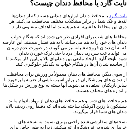
نایت گارد یا محافظ دندان چیست؟
نایت گارد
یا محافظ دندان ابزارهای دندانی هستند که از دندان‌ها،
لثه‌ها و فک شما در برابر مشکلات مختلف محافظت می‌کنند. هر
دوی این محافظ ها شبیه به هم هستند اما اهداف متفاوتی دارند.
محافظ های شب برای افرادی طراحی شده اند که هنگام خواب
دندان های خود را به هم می سایند یا به هم فشار میدهند. این عارضه
که به آن دندان قروچه شبانه نیز می گویند، در صورت عدم درمان
می تواند باعث سردرد، دندان درد یا حتی ترک خوردن دندان
شود.
نایت گارد
با ایجاد مانعی بین دندانهای بالا و پایین کار میکنند تا
از ساییده شدن آن‌ها در هنگام خواب به یکدیگر جلوگیری کنند.
از سوی دیگر، محافظ‌ های دهان معمولاً در ورزش برای محافظت
از دندان های ورزشکاران در برابر آسیب ناشی از ضربه یا برخورد با
سایر بازیکنان استفاده می‌شوند. آنها بسته به نوع ورزش در شکل ها
و اندازه های مختلف هستند.
هم محافظ های شب و هم محافظ های دهان از مواد بادوام مانند
سیلیکون یا رزین اکریلیک ساخته شده اند که دقیقاً روی ردیف بالایی
دندان های شما قرار میگیرند.
نسخه‌های سفارشی‌ شده راحتی بهتری نسبت به نسخه‌ های
خریداری‌ شده در فروشگاه ارائه میکنند، زیرا به طور خاص برای