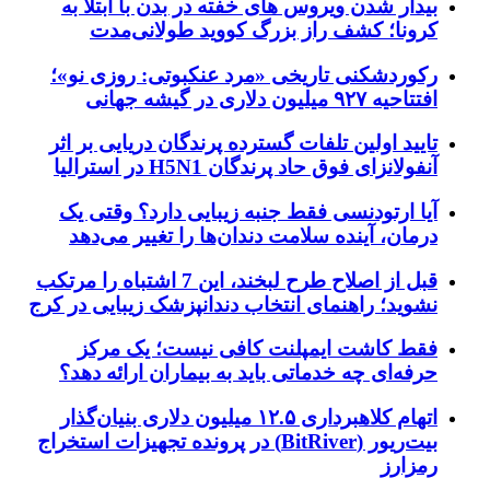
بیدار شدن ویروس‌ های خفته در بدن با ابتلا به
کرونا؛ کشف راز بزرگ کووید طولانی‌مدت
رکوردشکنی تاریخی «مرد عنکبوتی: روزی نو»؛
افتتاحیه ۹۲۷ میلیون دلاری در گیشه جهانی
تایید اولین تلفات گسترده پرندگان دریایی بر اثر
آنفولانزای فوق حاد پرندگان H5N1 در استرالیا
آیا ارتودنسی فقط جنبه زیبایی دارد؟ وقتی یک
درمان، آینده سلامت دندان‌ها را تغییر می‌دهد
قبل از اصلاح طرح لبخند، این 7 اشتباه را مرتکب
نشوید؛ راهنمای انتخاب دندانپزشک زیبایی در کرج
فقط کاشت ایمپلنت کافی نیست؛ یک مرکز
حرفه‌ای چه خدماتی باید به بیماران ارائه دهد؟
اتهام کلاهبرداری ۱۲.۵ میلیون دلاری بنیان‌گذار
بیت‌ریور (BitRiver) در پرونده تجهیزات استخراج
رمزارز