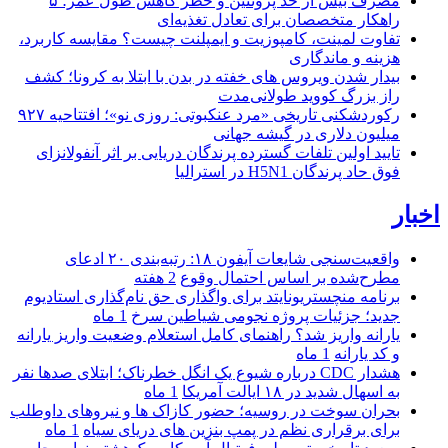
مصرف بیش از حد پروتئین و خطر کاهش طول عمر؛ ۵
راهکار متخصصان برای تعادل تغذیه‌ای
تفاوت لمینت، کامپوزیت و ایمپلنت چیست؟ مقایسه کاربرد،
هزینه و ماندگاری
بیدار شدن ویروس‌ های خفته در بدن با ابتلا به کرونا؛ کشف
راز بزرگ کووید طولانی‌مدت
رکوردشکنی تاریخی «مرد عنکبوتی: روزی نو»؛ افتتاحیه ۹۲۷
میلیون دلاری در گیشه جهانی
تایید اولین تلفات گسترده پرندگان دریایی بر اثر آنفولانزای
فوق حاد پرندگان H5N1 در استرالیا
اخبار
واقعیت‌سنجی شایعات آیفون ۱۸: رتبه‌بندی ۲۰ ادعای
مطرح‌شده بر اساس احتمال وقوع
2 هفته
برنامه منچستریونایتد برای واگذاری حق نام‌گذاری استادیوم
جدید؛ جزئیات پروژه نجومی شیاطین سرخ
1 ماه
یارانه واریز شد؟ راهنمای کامل استعلام وضعیت واریز یارانه
و کد یارانه
1 ماه
هشدار CDC درباره شیوع یک انگل خطرناک؛ ابتلای صدها نفر
به اسهال شدید در ۱۸ ایالت آمریکا
1 ماه
بحران سوخت در روسیه؛ حضور کازاک‌ ها و نیروهای داوطلب
برای برقراری نظم در پمپ بنزین‌ های دریای سیاه
1 ماه