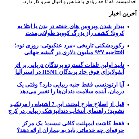
اقدامیست که تا حد زیادی با شانس و اقبال سرو کار دارد.
آخرین اخبار
بیدار شدن ویروس‌ های خفته در بدن با ابتلا به
کرونا؛ کشف راز بزرگ کووید طولانی‌مدت
رکوردشکنی تاریخی «مرد عنکبوتی: روزی نو»؛
افتتاحیه ۹۲۷ میلیون دلاری در گیشه جهانی
تایید اولین تلفات گسترده پرندگان دریایی بر اثر
آنفولانزای فوق حاد پرندگان H5N1 در استرالیا
آیا ارتودنسی فقط جنبه زیبایی دارد؟ وقتی یک
درمان، آینده سلامت دندان‌ها را تغییر می‌دهد
قبل از اصلاح طرح لبخند، این 7 اشتباه را مرتکب
نشوید؛ راهنمای انتخاب دندانپزشک زیبایی در کرج
فقط کاشت ایمپلنت کافی نیست؛ یک مرکز
حرفه‌ای چه خدماتی باید به بیماران ارائه دهد؟