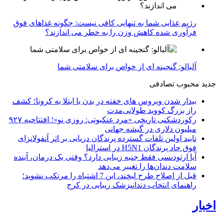
رژیم غذایی شما به تنهایی کافی نیست: چگونه غذاهای فوق
فرآوری شده کاهش وزن را به خطر می اندازند؟
آلبالو: گنجینه ای از خواص برای سلامتی شما
جدید
محبوب
تصادفی
بیدار شدن ویروس‌ های خفته در بدن با ابتلا به کرونا؛ کشف
راز بزرگ کووید طولانی‌مدت
رکوردشکنی تاریخی «مرد عنکبوتی: روزی نو»؛ افتتاحیه ۹۲۷
میلیون دلاری در گیشه جهانی
تایید اولین تلفات گسترده پرندگان دریایی بر اثر آنفولانزای
فوق حاد پرندگان H5N1 در استرالیا
آیا ارتودنسی فقط جنبه زیبایی دارد؟ وقتی یک درمان، آینده
سلامت دندان‌ها را تغییر می‌دهد
قبل از اصلاح طرح لبخند، این 7 اشتباه را مرتکب نشوید؛
راهنمای انتخاب دندانپزشک زیبایی در کرج
اخبار