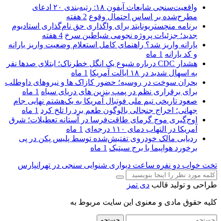
واقعیت‌سنجی شایعات آیفون ۱۸: رتبه‌بندی ۲۰ ادعای
مطرح‌شده بر اساس احتمال وقوع
2 هفته
برنامه منچستریونایتد برای واگذاری حق نام‌گذاری استادیوم
جدید؛ جزئیات پروژه نجومی شیاطین سرخ
4 هفته
یارانه واریز شد؟ راهنمای کامل استعلام وضعیت واریز یارانه
و کد یارانه
1 ماه
هشدار CDC درباره شیوع یک انگل خطرناک؛ ابتلای صدها نفر
به اسهال شدید در ۱۸ ایالت آمریکا
1 ماه
بحران سوخت در روسیه؛ حضور کازاک‌ ها و نیروهای داوطلب
برای برقراری نظم در پمپ بنزین‌ های دریای سیاه
1 ماه
صعود تاریخی تیم ملی فوتبال آمریکا به یک‌هشتم نهایی جام
جهانی؛ اخراج جنجالی بالوگون طعم برد را تلخ کرد
1 ماه
اوج‌گیری موج گرمای طاقت‌فرسا در آستانه تعطیلات؛ شرق
آمریکا در التهاب دمای ۱۱۰ درجه‌ای
1 ماه
ردیابی مالک خودروی تفتیش‌شده توسط پلیس پکن در پی
برخورد هواپیما با برج سیتیک
1 ماه
تخت خواب دو نفره
ساعت دیواری
شنوایی سنجی در تهرانپارس
طراحی و تولید قالب
دی تمز
کلیه حقوق مادی و معنوی این سایت مربوط به
جستجو