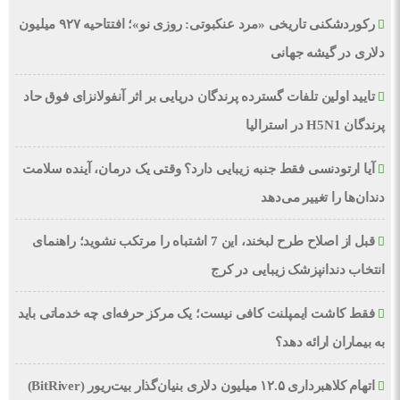
رکوردشکنی تاریخی «مرد عنکبوتی: روزی نو»؛ افتتاحیه ۹۲۷ میلیون
دلاری در گیشه جهانی
تایید اولین تلفات گسترده پرندگان دریایی بر اثر آنفولانزای فوق حاد
پرندگان H5N1 در استرالیا
آیا ارتودنسی فقط جنبه زیبایی دارد؟ وقتی یک درمان، آینده سلامت
دندان‌ها را تغییر می‌دهد
قبل از اصلاح طرح لبخند، این 7 اشتباه را مرتکب نشوید؛ راهنمای
انتخاب دندانپزشک زیبایی در کرج
فقط کاشت ایمپلنت کافی نیست؛ یک مرکز حرفه‌ای چه خدماتی باید
به بیماران ارائه دهد؟
اتهام کلاهبرداری ۱۲.۵ میلیون دلاری بنیان‌گذار بیت‌ریور (BitRiver)