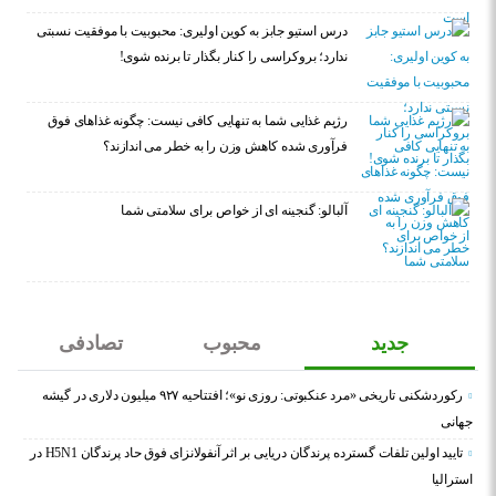
درس استیو جابز به کوین اولیری: محبوبیت با موفقیت نسبتی
ندارد؛ بروکراسی را کنار بگذار تا برنده شوی!
رژیم غذایی شما به تنهایی کافی نیست: چگونه غذاهای فوق
فرآوری شده کاهش وزن را به خطر می اندازند؟
آلبالو: گنجینه ای از خواص برای سلامتی شما
جدید
محبوب
تصادفی
رکوردشکنی تاریخی «مرد عنکبوتی: روزی نو»؛ افتتاحیه ۹۲۷ میلیون دلاری در گیشه
جهانی
تایید اولین تلفات گسترده پرندگان دریایی بر اثر آنفولانزای فوق حاد پرندگان H5N1 در
استرالیا