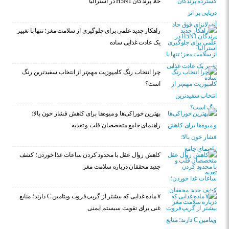
حاد پرندگان H5N1 در استرالیا
راهکار جدید علمی برای جلوگیری از سلامت مغز؛ تنها با تغییر
یک عادت غذایی ساده
چرا انتخاب رنگ کامپوزیت مهم‌تر از انتخاب سفیدترین رنگ
است؟
بهترین خوراکی‌ها و میوه‌ها برای کاهش فشار خون بالا؛
راهنمای جامع متخصصان قلب و تغذیه
کاهش زوال عقل با محدود کردن ساعات غذا خوردن؛ کشف
جدید محققان درباره سلامت مغز
۷ ماده غذایی که بیشتر از گریپ‌فروت ویتامین C دارند؛ منابع
غنی برای تقویت سیستم ایمنی