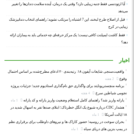
آیا ارتودنسی فقط جنبه زیبایی دارد؟ وقتی یک درمان، آینده سلامت دندان‌ها را تغییر
می‌دهد
قبل از اصلاح طرح لبخند، این 7 اشتباه را مرتکب نشوید؛ راهنمای انتخاب دندانپزشک
زیبایی در کرج
فقط کاشت ایمپلنت کافی نیست؛ یک مرکز حرفه‌ای چه خدماتی باید به بیماران ارائه
دهد؟
اخبار
واقعیت‌سنجی شایعات آیفون ۱۸: رتبه‌بندی ۲۰ ادعای مطرح‌شده بر اساس احتمال
وقوع
2 هفته
برنامه منچستریونایتد برای واگذاری حق نام‌گذاری استادیوم جدید؛ جزئیات پروژه
نجومی شیاطین سرخ
4 هفته
یارانه واریز شد؟ راهنمای کامل استعلام وضعیت واریز یارانه و کد یارانه
1 ماه
هشدار CDC درباره شیوع یک انگل خطرناک؛ ابتلای صدها نفر به اسهال شدید در
۱۸ ایالت آمریکا
1 ماه
بحران سوخت در روسیه؛ حضور کازاک‌ ها و نیروهای داوطلب برای برقراری نظم
در پمپ بنزین‌ های دریای سیاه
1 ماه