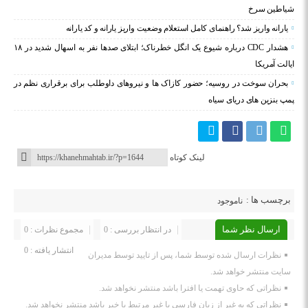
شیاطین سرخ
یارانه واریز شد؟ راهنمای کامل استعلام وضعیت واریز یارانه و کد یارانه
هشدار CDC درباره شیوع یک انگل خطرناک؛ ابتلای صدها نفر به اسهال شدید در ۱۸
ایالت آمریکا
بحران سوخت در روسیه؛ حضور کازاک‌ ها و نیروهای داوطلب برای برقراری نظم در
پمپ بنزین‌ های دریای سیاه
لینک کوتاه
برچسب ها :
ناموجود
ارسال نظر شما
در انتظار بررسی : 0
مجموع نظرات : 0
انتشار یافته : 0
نظرات ارسال شده توسط شما، پس از تایید توسط مدیران
سایت منتشر خواهد شد.
نظراتی که حاوی تهمت یا افترا باشد منتشر نخواهد شد.
نظراتی که به غیر از زبان فارسی یا غیر مرتبط با خبر باشد منتشر نخواهد شد.