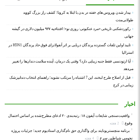
بیدار شدن ویروس‌ های خفته در بدن با ابتلا به کرونا؛ کشف راز بزرگ کووید
طولانی‌مدت
رکوردشکنی تاریخی «مرد عنکبوتی: روزی نو»؛ افتتاحیه ۹۲۷ میلیون دلاری در گیشه
جهانی
تایید اولین تلفات گسترده پرندگان دریایی بر اثر آنفولانزای فوق حاد پرندگان H5N1 در
استرالیا
آیا ارتودنسی فقط جنبه زیبایی دارد؟ وقتی یک درمان، آینده سلامت دندان‌ها را تغییر
می‌دهد
قبل از اصلاح طرح لبخند، این 7 اشتباه را مرتکب نشوید؛ راهنمای انتخاب دندانپزشک
زیبایی در کرج
اخبار
واقعیت‌سنجی شایعات آیفون ۱۸: رتبه‌بندی ۲۰ ادعای مطرح‌شده بر اساس احتمال
وقوع
2 هفته
برنامه منچستریونایتد برای واگذاری حق نام‌گذاری استادیوم جدید؛ جزئیات پروژه
نجومی شیاطین سرخ
4 هفته