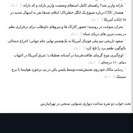
یارانه واریز شد؟ راهنمای کامل استعلام وضعیت واریز یارانه و کد یارانه
1 ماه
هشدار CDC درباره شیوع یک انگل خطرناک؛ ابتلای صدها نفر به اسهال شدید در
۱۸ ایالت آمریکا
1 ماه
بحران سوخت در روسیه؛ حضور کازاک‌ ها و نیروهای داوطلب برای برقراری نظم
در پمپ بنزین‌ های دریای سیاه
1 ماه
صعود تاریخی تیم ملی فوتبال آمریکا به یک‌هشتم نهایی جام جهانی؛ اخراج جنجالی
بالوگون طعم برد را تلخ کرد
1 ماه
اوج‌گیری موج گرمای طاقت‌فرسا در آستانه تعطیلات؛ شرق آمریکا در التهاب
دمای ۱۱۰ درجه‌ای
1 ماه
ردیابی مالک خودروی تفتیش‌شده توسط پلیس پکن در پی برخورد هواپیما با برج
سیتیک
1 ماه
تخت خواب دو نفره
ساعت دیواری
شنوایی سنجی در تهرانپارس