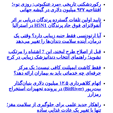
رکوردشکنی تاریخی «مرد عنکبوتی: روزی نو»؛
افتتاحیه ۹۲۷ میلیون دلاری در گیشه جهانی
تایید اولین تلفات گسترده پرندگان دریایی بر اثر
آنفولانزای فوق حاد پرندگان H5N1 در استرالیا
آیا ارتودنسی فقط جنبه زیبایی دارد؟ وقتی یک
درمان، آینده سلامت دندان‌ها را تغییر می‌دهد
قبل از اصلاح طرح لبخند، این 7 اشتباه را مرتکب
نشوید؛ راهنمای انتخاب دندانپزشک زیبایی در کرج
فقط کاشت ایمپلنت کافی نیست؛ یک مرکز
حرفه‌ای چه خدماتی باید به بیماران ارائه دهد؟
اتهام کلاهبرداری ۱۲.۵ میلیون دلاری بنیان‌گذار
بیت‌ریور (BitRiver) در پرونده تجهیزات استخراج
رمزارز
راهکار جدید علمی برای جلوگیری از سلامت مغز؛
تنها با تغییر یک عادت غذایی ساده