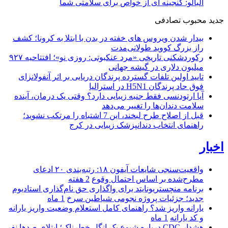
آلبالو: گنجینه ای از خواص برای سلامتی شما
جدید
محبوب
تصادفی
بیدار شدن ویروس‌ های خفته در بدن با ابتلا به کرونا؛ کشف
راز بزرگ کووید طولانی‌مدت
رکوردشکنی تاریخی «مرد عنکبوتی: روزی نو»؛ افتتاحیه ۹۲۷
میلیون دلاری در گیشه جهانی
تایید اولین تلفات گسترده پرندگان دریایی بر اثر آنفولانزای
فوق حاد پرندگان H5N1 در استرالیا
آیا ارتودنسی فقط جنبه زیبایی دارد؟ وقتی یک درمان، آینده
سلامت دندان‌ها را تغییر می‌دهد
قبل از اصلاح طرح لبخند، این 7 اشتباه را مرتکب نشوید؛
راهنمای انتخاب دندانپزشک زیبایی در کرج
اخبار
واقعیت‌سنجی شایعات آیفون ۱۸: رتبه‌بندی ۲۰ ادعای
مطرح‌شده بر اساس احتمال وقوع
2 هفته
برنامه منچستریونایتد برای واگذاری حق نام‌گذاری استادیوم
جدید؛ جزئیات پروژه نجومی شیاطین سرخ
1 ماه
یارانه واریز شد؟ راهنمای کامل استعلام وضعیت واریز یارانه
و کد یارانه
1 ماه
هشدار CDC درباره شیوع یک انگل خطرناک؛ ابتلای صدها نفر